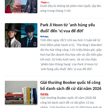
Dưới đây là những bộ phim Hàn Quốc sắp lên
sóng trong tháng 5 tới.
Park Ji Hoon từ 'anh hùng yếu
đuối' đến 'vị vua để đời'
Tính đến ngày 28/2 (chỉ sau hơn 3 tuần kể từ
thời điểm phát hành 4/2), 'The King's Warden'
đã thu hút tổng cộng 7,01 triệu khán giả, gấp
hơn hai lần doanh thu hòa vốn và vẫn tiến gần
tới mức 10 triệu lượt xem. Và nó cho thấy
'phiên bản thăng hạng' của Park Ji Hoon từ
'anh hùng yếu đuối' đến 'vị vua để đời'.
Giải thưởng Booker quốc tế công
bố danh sách đề cử dài năm 2026
Giải thưởng Booker quốc tế năm 2026 đã
công bố danh sách đề cử dài gồm 13 tác
phẩm. Giải thưởng trị giá 50.000 bảng Anh sẽ