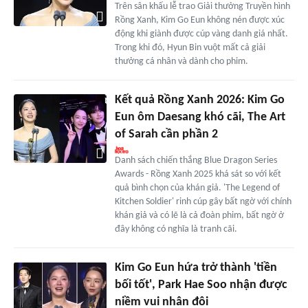
Trên sân khấu lễ trao Giải thưởng Truyền hình
Rồng Xanh, Kim Go Eun không nén được xúc
động khi giành được cúp vàng danh giá nhất.
Trong khi đó, Hyun Bin vuột mất cả giải
thưởng cá nhân và dành cho phim.
Kết quả Rồng Xanh 2026: Kim Go
Eun ôm Daesang khó cãi, The Art
of Sarah cần phần 2
Danh sách chiến thắng Blue Dragon Series
Awards - Rồng Xanh 2025 khá sát so với kết
quả bình chọn của khán giả. 'The Legend of
Kitchen Soldier' rinh cúp gây bất ngờ với chính
khán giả và có lẽ là cả đoàn phim, bất ngờ ở
đây không có nghĩa là tranh cãi.
Kim Go Eun hứa trở thành 'tiền
bối tốt', Park Hae Soo nhận được
niềm vui nhân đôi