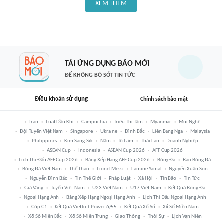
XEM THÊM
TẢI ỨNG DỤNG BÁO MỚI
ĐỂ KHÔNG BỎ SÓT TIN TỨC
Điều khoản sử dụng
Chính sách bảo mật
Iran
Luật Dầu Khí
Campuchia
Triệu Thị Tâm
Myanmar
Mũi Nghê
Đội Tuyển Việt Nam
Singapore
Ukraine
Đình Bắc
Liên Bang Nga
Malaysia
Philippines
Kim Sang-Sik
Năm
Tô Lâm
Thái Lan
Doanh Nghiệp
ASEAN Cup
Indonesia
ASEAN Cup 2026
AFF Cup 2026
Lịch Thi Đấu AFF Cup 2026
Bảng Xếp Hạng AFF Cup 2026
Bóng Đá
Báo Bóng Đá
Bóng Đá Việt Nam
Thể Thao
Lionel Messi
Lamine Yamal
Nguyễn Xuân Son
Nguyễn Đình Bắc
Tin Thế Giới
Pháp Luật
Xã Hội
Tin Bão
Tin Tức
Giá Vàng
Tuyển Việt Nam
U23 Việt Nam
U17 Việt Nam
Kết Quả Bóng Đá
Ngoại Hạng Anh
Bảng Xếp Hạng Ngoại Hạng Anh
Lịch Thi Đấu Ngoại Hạng Anh
Cúp C1
Kết Quả Vietlott Power 6/55
Kết Quả Xổ Số
Xổ Số Miền Nam
Xổ Số Miền Bắc
Xổ Số Miền Trung
Giao Thông
Thời Sự
Lịch Vạn Niên