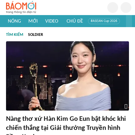
NÓNG
MỚI
VIDEO
CHỦ ĐỀ
#ASEAN Cup 2026
#Trí tuệ nhân tạo
#Mỹ - Iran
#Khám phá Việt Nam
TÌM KIẾM
SOLDIER
#Khám phá thế giới
Nàng thơ xứ Hàn Kim Go Eun bật khóc khi
chiến thắng tại Giải thưởng Truyền hình