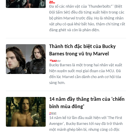
Đa số các nhân vật của 'Thunderbolts*' (Biệt
Đội Sấm Sét) đều đã từng xuất hiện trong các
bộ phim Marvel trước đây. Họ là những nhân
vật phụ có quá khứ bất hảo, thậm chí từng rất
đáng ghét và còn là phản diện.
Thành tích đặc biệt của Bucky
Barnes trong vũ trụ Marvel
Bucky Barnes là một trong hai nhân vật xuất
hiện xuyên suốt mọi giai đoạn của MCU. Đã
đến lúc Marvel cần dành cho anh cơ hội tỏa
sáng hơn.
14 năm đầy thăng trầm của 'chiến
binh mùa đông'
14 năm kể từ lần đầu xuất hiện với 'The First
Avenger', Bucky Barnes tới nay đã trở thành
một mảnh ghép bền bỉ, nhưng cũng cô độc