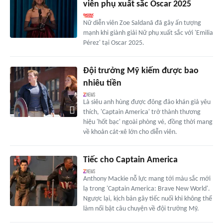
viên phụ xuất sắc Oscar 2025
Nữ diễn viên Zoe Saldanã đã gây ấn tượng
mạnh khi giành giải Nữ phụ xuất sắc với 'Emilia
Pérez' tại Oscar 2025.
Đội trưởng Mỹ kiếm được bao
nhiêu tiền
Là siêu anh hùng được đông đảo khán giả yêu
thích, 'Captain America' trở thành thương
hiệu 'hốt bạc' ngoài phòng vé, đồng thời mang
về khoản cát-xê lớn cho diễn viên.
Tiếc cho Captain America
Anthony Mackie nỗ lực mang tới màu sắc mới
lạ trong 'Captain America: Brave New World'.
Ngược lại, kịch bản gây tiếc nuối khi không thể
làm nổi bật câu chuyện về đội trưởng Mỹ.