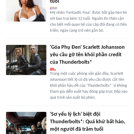
tuổi
Mỹ nhân 'Fantastic Four' được bắt gặp hẹn hò
với bạn trai kém 12 tuổi. Nguồn tin thân cận
cho biết mối quan hệ của cặp đôi đang có tiến
triển, ngày càng trở nên gắn bó.
'Góa Phụ Đen' Scarlett Johansson
yêu cầu gỡ tên khỏi phần credit
của Thunderbolts*
Trong một cuộc phỏng vấn gần đây, Scarlett
Johansson tiết lộ cô đã yêu cầu được cắt tên
khỏi phần hậu đề của 'Thunderbolts*' vì không
tham gia diễn xuất hay đóng góp trực tiếp vào
quá trình sản xuất bộ phim.
'Sơ yếu lý lịch' biệt đội
Thunderbolts*: Quá khứ bất hảo,
một người đã trăm tuổi