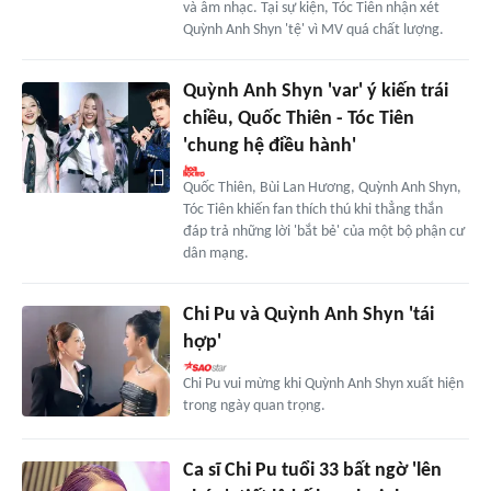
và âm nhạc. Tại sự kiện, Tóc Tiên nhận xét
Quỳnh Anh Shyn 'tệ' vì MV quá chất lượng.
Quỳnh Anh Shyn 'var' ý kiến trái
chiều, Quốc Thiên - Tóc Tiên
'chung hệ điều hành'
Quốc Thiên, Bùi Lan Hương, Quỳnh Anh Shyn,
Tóc Tiên khiến fan thích thú khi thẳng thắn
đáp trả những lời 'bắt bẻ' của một bộ phận cư
dân mạng.
Chi Pu và Quỳnh Anh Shyn 'tái
hợp'
Chi Pu vui mừng khi Quỳnh Anh Shyn xuất hiện
trong ngày quan trọng.
Ca sĩ Chi Pu tuổi 33 bất ngờ 'lên