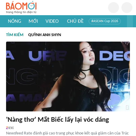
NÓNG
MỚI
VIDEO
CHỦ ĐỀ
#ASEAN Cup 2026
#Trí tuệ nhân tạo
#Mỹ - Iran
#Khám phá Việt Nam
TÌM KIẾM
QUỲNH ANH SHYN
#Khám phá thế giới
'Nàng thơ' Mắt Biếc lấy lại vóc dáng
Newsfeed Rate đánh giá cao trang phục khoe kết quả giảm cân của Trúc