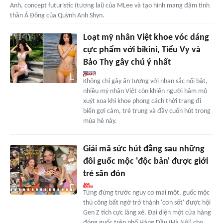
Anh, concept futuristic (tương lai) của MLee và tạo hình mang đậm tinh
thần Á Đông của Quỳnh Anh Shyn.
Loạt mỹ nhân Việt khoe vóc dáng
cực phẩm với bikini, Tiểu Vy và
Bảo Thy gây chú ý nhất
Không chỉ gây ấn tượng với nhan sắc nổi bật,
nhiều mỹ nhân Việt còn khiến người hâm mộ
xuýt xoa khi khoe phong cách thời trang đi
biển gợi cảm, trẻ trung và đầy cuốn hút trong
mùa hè này.
Giải mã sức hút đằng sau những
đôi guốc mộc 'độc bản' được giới
trẻ săn đón
Từng đứng trước nguy cơ mai một, guốc mộc
thủ công bất ngờ trở thành 'cơn sốt' được hội
Gen Z tích cực lăng xê. Đại diện một cửa hàng
đóng guốc trên phố Hàng Dầu (Hà Nội) cho