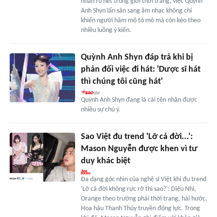
nhân rõ nét trong giới thời trang, việc Quỳnh
Anh Shyn lấn sân sang âm nhạc không chỉ
khiến người hâm mộ tò mò mà còn kéo theo
nhiều luồng ý kiến.
Quỳnh Anh Shyn đáp trả khi bị
phản đối việc đi hát: 'Dược sĩ hát
thì chúng tôi cũng hát'
Quỳnh Anh Shyn đang là cái tên nhận được
nhiều sự chú ý.
Sao Việt đu trend 'Lỡ cả đời...':
Mason Nguyễn được khen vì tư
duy khác biệt
Đa dạng góc nhìn của nghệ sĩ Việt khi đu trend
'Lỡ cả đời không rực rỡ thì sao?': Diệu Nhi,
Orange theo trường phái thời trang, hài hước,
Hoa hậu Thanh Thủy truyền động lực. Trong