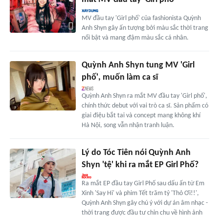
MV đầu tay 'Girl phố' của fashionista Quỳnh
Anh Shyn gây ấn tượng bởi màu sắc thời trang
nổi bật và mang đậm màu sắc cá nhân.
Quỳnh Anh Shyn tung MV 'Girl
phố', muốn làm ca sĩ
Quỳnh Anh Shyn ra mắt MV đầu tay 'Girl phố',
chính thức debut với vai trò ca sĩ. Sản phẩm có
giai điệu bắt tai và concept mang không khí
Hà Nội, song vẫn nhận tranh luận.
Lý do Tóc Tiên nói Quỳnh Anh
Shyn 'tệ' khi ra mắt EP Girl Phố?
Ra mắt EP đầu tay Girl Phố sau dấu ấn từ Em
Xinh 'Say Hi' và phim Tết trăm tỷ 'Thỏ Ơi!!',
Quỳnh Anh Shyn gây chú ý với dự án âm nhạc -
thời trang được đầu tư chỉn chu về hình ảnh