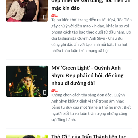
đẹp thiết kế kén dáng, Tóc Tiên ăn
mặc kín đáo
Tại sự kiện thời trang diễn ra tối 10/4, Tóc Tiên
gây chú ý với diện mạo kín đáo, khác lạ so với
phong cách táo bạo theo đuổi từ đầu năm. Bộ
đôi fashionista Quỳnh Anh Shyn - Châu Bùi
cũng ghi dấu ấn với tạo hình nổi bật, thu hút
nhiều thảo luận trên mạng xã hội.
MV 'Green Light' - Quỳnh Anh
Shyn: Đẹp phải có hội, để cùng
nhau đi đường dài
Không chọn cách tỏa sáng đơn độc, Quỳnh
Anh Shyn khẳng định vị thế trong âm nhạc
bằng tư duy của một 'nghệ sĩ thế hệ mới': Biết
người biết ta và luôn trân trọng những cộng
sự đồng hành.
Thỏ Ơi!! của Trấn Thành liên tục