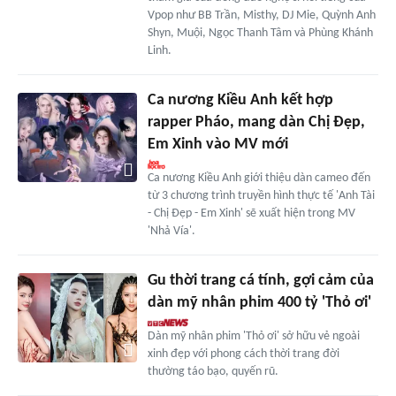
Vpop như BB Trần, Misthy, DJ Mie, Quỳnh Anh
Shyn, Muội, Ngọc Thanh Tâm và Phùng Khánh
Linh.
Ca nương Kiều Anh kết hợp
rapper Pháo, mang dàn Chị Đẹp,
Em Xinh vào MV mới
Ca nương Kiều Anh giới thiệu dàn cameo đến
từ 3 chương trình truyền hình thực tế 'Anh Tài
- Chị Đẹp - Em Xinh' sẽ xuất hiện trong MV
'Nhả Vía'.
Gu thời trang cá tính, gợi cảm của
dàn mỹ nhân phim 400 tỷ 'Thỏ ơi'
Dàn mỹ nhân phim 'Thỏ ơi' sở hữu vẻ ngoài
xinh đẹp với phong cách thời trang đời
thường táo bạo, quyến rũ.