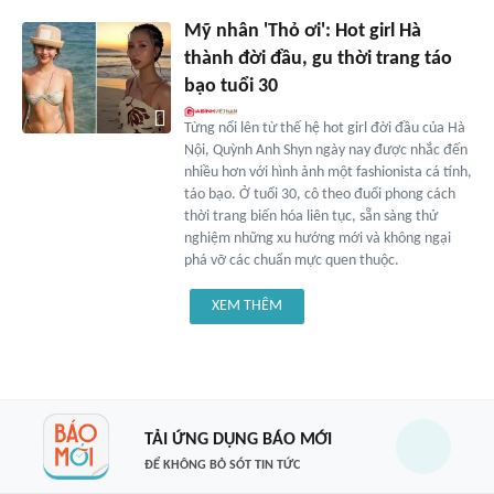
Mỹ nhân 'Thỏ ơi': Hot girl Hà
thành đời đầu, gu thời trang táo
bạo tuổi 30
Từng nổi lên từ thế hệ hot girl đời đầu của Hà
Nội, Quỳnh Anh Shyn ngày nay được nhắc đến
nhiều hơn với hình ảnh một fashionista cá tính,
táo bạo. Ở tuổi 30, cô theo đuổi phong cách
thời trang biến hóa liên tục, sẵn sàng thử
nghiệm những xu hướng mới và không ngại
phá vỡ các chuẩn mực quen thuộc.
XEM THÊM
TẢI ỨNG DỤNG BÁO MỚI
ĐỂ KHÔNG BỎ SÓT TIN TỨC