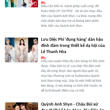
Điều Cần Đến là 'mảnh ghép cuối cùng' để
hoàn thiện EP 'Girl Phố' - dự án âm nhạc đầu
tiên của Quỳnh Anh Shyn. Ca khúc mang đến
một phiên bản duy mỹ và không kém phần
khác biệt của Quỳnh Anh Shyn.
Lưu Diệc Phi 'đụng hàng' dàn hậu
đình đám trong thiết kế dạ hội của
Lê Thanh Hòa
Mẫu váy xuyên thấu lấy cảm hứng từ đôi cánh
được 'thần tiên tỷ tỷ' Lưu Diệc Phi diện mới
đây đã từng được dàn người đẹp quốc tế,
Hoa hậu Phương Linh và fashionista Quỳnh
Anh Shyn từng mặc. Đây là một thiết kế khá
kén dáng, vì nếu không có hình thể chuẩn, sẽ
dễ bị lộ khuyết điểm của cơ thể.
Quỳnh Anh Shyn - Châu Bùi xử