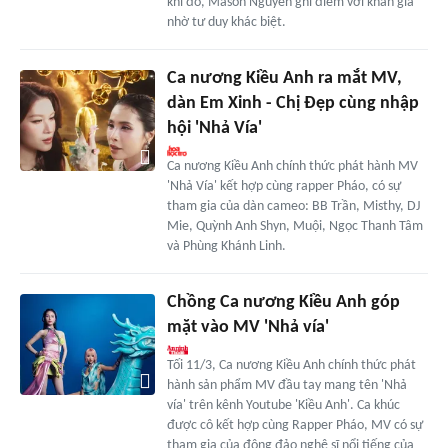
khi đó, Mason Nguyễn ghi điểm với khán giả
nhờ tư duy khác biệt.
Ca nương Kiều Anh ra mắt MV,
dàn Em Xinh - Chị Đẹp cùng nhập
hội 'Nhả Vía'
Ca nương Kiều Anh chính thức phát hành MV
'Nhả Vía' kết hợp cùng rapper Pháo, có sự
tham gia của dàn cameo: BB Trần, Misthy, DJ
Mie, Quỳnh Anh Shyn, Muội, Ngọc Thanh Tâm
và Phùng Khánh Linh.
Chồng Ca nương Kiều Anh góp
mặt vào MV 'Nhả vía'
Tối 11/3, Ca nương Kiều Anh chính thức phát
hành sản phẩm MV đầu tay mang tên 'Nhả
vía' trên kênh Youtube 'Kiều Anh'. Ca khúc
được cô kết hợp cùng Rapper Pháo, MV có sự
tham gia của đông đảo nghệ sĩ nổi tiếng của