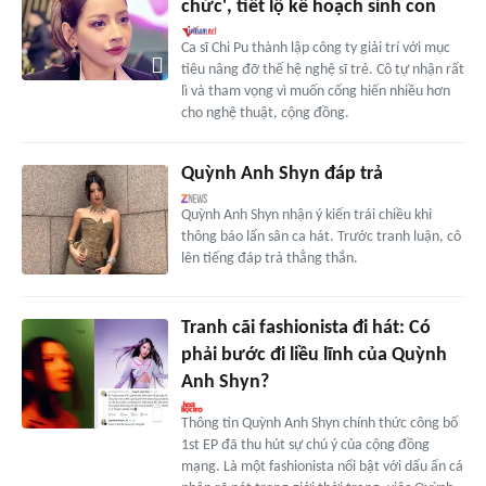
chức', tiết lộ kế hoạch sinh con
Ca sĩ Chi Pu thành lập công ty giải trí với mục
tiêu nâng đỡ thế hệ nghệ sĩ trẻ. Cô tự nhận rất
lì và tham vọng vì muốn cống hiến nhiều hơn
cho nghệ thuật, cộng đồng.
Quỳnh Anh Shyn đáp trả
Quỳnh Anh Shyn nhận ý kiến trái chiều khi
thông báo lấn sân ca hát. Trước tranh luận, cô
lên tiếng đáp trả thẳng thắn.
Tranh cãi fashionista đi hát: Có
phải bước đi liều lĩnh của Quỳnh
Anh Shyn?
Thông tin Quỳnh Anh Shyn chính thức công bố
1st EP đã thu hút sự chú ý của cộng đồng
mạng. Là một fashionista nổi bật với dấu ấn cá