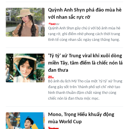
Quỳnh Anh Shyn phá đảo mùa hè
với nhan sắc rực rỡ
Quỳnh Anh Shyn gây chú ý với bộ ảnh mùa hè
rạng rỡ, ghi điểm nhờ phong cách thời trang
tinh tế cùng nhan sắc ngày càng thăng hạng.
'Tỷ tỷ' xứ Trung viral khi xuôi dòng
miền Tây, tâm điểm là chiếc nón lá
đan thưa
Bộ ảnh du lịch Mỹ Tho của một 'tỷ tỷ' xứ Trung
đang gây sốt trên 'thành phố sợi chỉ' nhờ tạo
hình thanh thuần đậm chất nàng thơ cùng
chiếc nón lá đan thưa mộc mạc.
Mono, Trọng Hiếu khuấy động
mùa World Cup