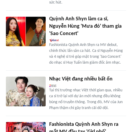
sức hút.
Quỳnh Anh Shyn làm ca sĩ,
Nguyễn Hùng 'Mưa đỏ' tham gia
'Sao Concert'
Fashionista Quỳnh Anh Shyn ra MV debut,
chính thức lấn sân ca hát. Ca sĩ Nguyễn Hùng
và 4 nghệ sĩ trẻ góp mặt trong 'Sao Concert'
do nhạc sĩ Huy Tuấn làm giám đốc âm nhạc.
Nhạc Việt đang nhiều bất ổn
Tại thị trường nhạc Việt thời gian qua, nhiều
ca sĩ trở lại với dự án mới nhưng đều không
bùng nổ truyền thông. Trong đó, MV của Jun
Phạm thậm chí gây tranh cãi dữ dội.
Fashionista Quỳnh Anh Shyn ra
mắt MV đầu tay 'Girl phố'