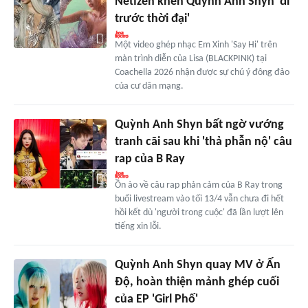
Netizen khen Quỳnh Anh Shyn 'đi
trước thời đại'
Một video ghép nhạc Em Xinh 'Say Hi' trên
màn trình diễn của Lisa (BLACKPINK) tại
Coachella 2026 nhận được sự chú ý đông đảo
của cư dân mạng.
Quỳnh Anh Shyn bất ngờ vướng
tranh cãi sau khi 'thả phẫn nộ' câu
rap của B Ray
Ồn ào về câu rap phản cảm của B Ray trong
buổi livestream vào tối 13/4 vẫn chưa đi hết
hồi kết dù 'người trong cuộc' đã lần lượt lên
tiếng xin lỗi.
Quỳnh Anh Shyn quay MV ở Ấn
Độ, hoàn thiện mảnh ghép cuối
của EP 'Girl Phố'