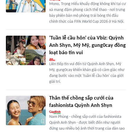
Mono, Trọng Hiếu khuấy động không khí tại cư
xá mang đậm phong cách thể thao - nơi trưng
bày phiên bản mô phỏng trái bóng thi đấu
chính thức của FIFA World Cup 2026 ở Hà Nội.
'Tuần lễ cầu hôn' của Vbiz: Quỳnh
Anh Shyn, Mỹ Mỹ, gung0cay đồng
loạt báo tin vui
Liên tiếp tin vui đến từ Quỳnh Anh Shyn, Mỹ
Mỹ, gung0cay khiến khán giả có cảm giác như
đang bước vào một 'tuần lễ cầu hôn' của giới
giải trí.
Thân thế chồng sắp cưới của
fashionista Quỳnh Anh Shyn
Nam Phùng - chồng sắp cưới của fashionista
Quỳnh Anh Shyn - được biết đến như người
đứng sau nhiều bộ ảnh thời trang của dàn sao