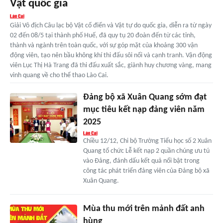
Vật quốc gia
Giải Vô địch Câu lạc bộ Vật cổ điển và Vật tự do quốc gia, diễn ra từ ngày
02 đến 08/5 tại thành phố Huế, đã quy tụ 20 đoàn đến từ các tỉnh,
thành và ngành trên toàn quốc, với sự góp mặt của khoảng 300 vận
động viên, tạo nên bầu không khí thi đấu sôi nổi và cạnh tranh. Vận động
viên Lục Thị Hà Trang đã thi đấu xuất sắc, giành huy chương vàng, mang
vinh quang về cho thể thao Lào Cai.
Đảng bộ xã Xuân Quang sớm đạt
mục tiêu kết nạp đảng viên năm
2025
Chiều 12/12, Chi bộ Trường Tiểu học số 2 Xuân
Quang tổ chức Lễ kết nạp 2 quần chúng ưu tú
vào Đảng, đánh dấu kết quả nổi bật trong
công tác phát triển đảng viên của Đảng bộ xã
Xuân Quang.
Mùa thu mới trên mảnh đất anh
hùng