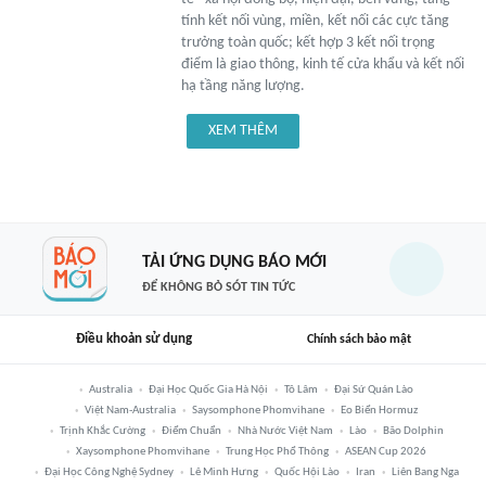
tính kết nối vùng, miền, kết nối các cực tăng
trưởng toàn quốc; kết hợp 3 kết nối trọng
điểm là giao thông, kinh tế cửa khẩu và kết nối
hạ tầng năng lượng.
XEM THÊM
TẢI ỨNG DỤNG BÁO MỚI
ĐỂ KHÔNG BỎ SÓT TIN TỨC
Điều khoản sử dụng
Chính sách bảo mật
Australia
Đại Học Quốc Gia Hà Nội
Tô Lâm
Đại Sứ Quán Lào
Việt Nam-Australia
Saysomphone Phomvihane
Eo Biển Hormuz
Trịnh Khắc Cường
Điểm Chuẩn
Nhà Nước Việt Nam
Lào
Bão Dolphin
Xaysomphone Phomvihane
Trung Học Phổ Thông
ASEAN Cup 2026
Đại Học Công Nghệ Sydney
Lê Minh Hưng
Quốc Hội Lào
Iran
Liên Bang Nga