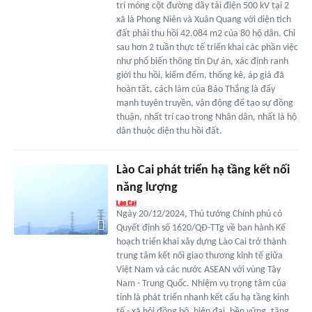
trí móng cột đường dây tải điện 500 kV tại 2
xã là Phong Niên và Xuân Quang với diện tích
đất phải thu hồi 42.084 m2 của 80 hộ dân. Chỉ
sau hơn 2 tuần thực tế triển khai các phần việc
như phổ biến thông tin Dự án, xác định ranh
giới thu hồi, kiểm đếm, thống kê, áp giá đã
hoàn tất, cách làm của Bảo Thắng là đẩy
mạnh tuyên truyền, vận động để tạo sự đồng
thuận, nhất trí cao trong Nhân dân, nhất là hộ
dân thuộc diện thu hồi đất.
Lào Cai phát triển hạ tầng kết nối
năng lượng
Ngày 20/12/2024, Thủ tướng Chính phủ có
Quyết định số 1620/QĐ-TTg về ban hành Kế
hoạch triển khai xây dựng Lào Cai trở thành
trung tâm kết nối giao thương kinh tế giữa
Việt Nam và các nước ASEAN với vùng Tây
Nam - Trung Quốc. Nhiệm vụ trọng tâm của
tỉnh là phát triển nhanh kết cấu hạ tầng kinh
tế - xã hội đồng bộ, hiện đại, bền vững, tăng