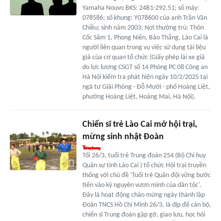
Yamaha Nouvo BKS: 24B1-292.51; số máy:
078586; số khung: Y078600 của anh Trần Văn
Chiều; sinh năm 2003; Nơi thường trú: Thôn
Cốc Sâm 1, Phong Niên, Bảo Thắng, Lào Cai là
người liên quan trong vụ việc sử dụng tài liệu
giả của cơ quan tổ chức (Giấy phép lái xe giả
do lực lượng CSGT số 14 Phòng PC 08 Công an
Hà Nội kiểm tra phát hiện ngày 10/2/2025 tại
ngã tư Giải Phóng - Đỗ Mười - phố Hoàng Liệt,
phường Hoàng Liệt, Hoàng Mai, Hà Nội).
Chiến sĩ trẻ Lào Cai mở hội trại,
mừng sinh nhật Đoàn
Tối 26/3, tuổi trẻ Trung đoàn 254 (Bộ Chỉ huy
Quân sự tỉnh Lào Cai ) tổ chức Hội trại truyền
thống với chủ đề 'Tuổi trẻ Quân đội vững bước
tiến vào kỷ nguyên vươn mình của dân tộc'.
Đây là hoạt động chào mừng ngày thành lập
Đoàn TNCS Hồ Chí Minh 26/3, là dịp để cán bộ,
chiến sĩ Trung đoàn gặp gỡ, giao lưu, học hỏi