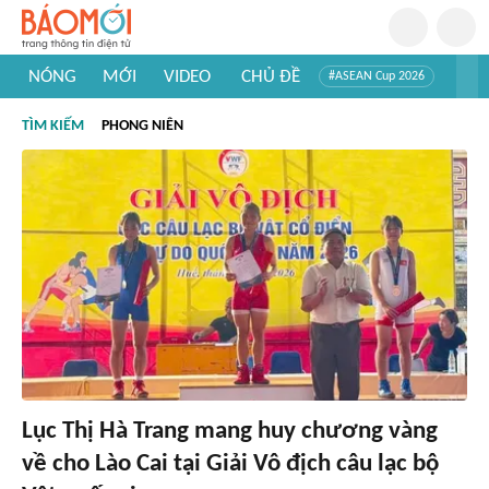
NÓNG
MỚI
VIDEO
CHỦ ĐỀ
#ASEAN Cup 2026
#Tuyển sinh đại học 2026
#Trí tuệ nhân tạo
#Mỹ - Iran
TÌM KIẾM
PHONG NIÊN
#Khám phá Việt Nam
#Khám phá thế giới
Lục Thị Hà Trang mang huy chương vàng
về cho Lào Cai tại Giải Vô địch câu lạc bộ