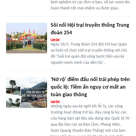
kinh nghiệm từ các đơn vị bạn, nỗ lực vươn lên
hoàn thành tốt mọi nhiệm vụ được giao.
Sôi nổi Hội trại truyền thống Trung
đoàn 254
Ngày 26/3, Trung đoàn 254 (Bộ Chỉ huy Quân
sự tỉnh) tổ chức Hội trại truyền thống với chủ
đề 'Tuổi trẻ quân đội vững bước tiến vào kỷ
nguyên vươn mình của dân tộc'.
'Nở rộ' điểm đấu nối trái phép trên
quốc lộ: Tiềm ẩn nguy cơ mất an
toàn giao thông
Những ngày sau kỳ nghỉ tết Ất Tỵ, các công
trường hoạt động trở lại, đây cũng là lúc các
cửa hàng bán vật liệu xây dựng dọc Quốc lộ 70
qua địa bàn các xã Bản Cầm, Phong Niên,
Xuân Quang (huyện Bảo Thắng) mở cửa bán