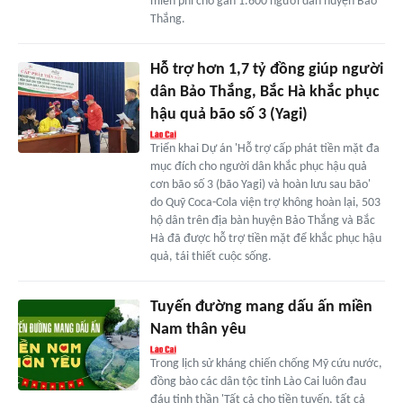
miễn phí cho gần 1.600 người dân huyện Bảo
Thắng.
Hỗ trợ hơn 1,7 tỷ đồng giúp người
dân Bảo Thắng, Bắc Hà khắc phục
hậu quả bão số 3 (Yagi)
Triển khai Dự án 'Hỗ trợ cấp phát tiền mặt đa
mục đích cho người dân khắc phục hậu quả
cơn bão số 3 (bão Yagi) và hoàn lưu sau bão'
do Quỹ Coca-Cola viện trợ không hoàn lại, 503
hộ dân trên địa bàn huyện Bảo Thắng và Bắc
Hà đã được hỗ trợ tiền mặt để khắc phục hậu
quả, tái thiết cuộc sống.
Tuyến đường mang dấu ấn miền
Nam thân yêu
Trong lịch sử kháng chiến chống Mỹ cứu nước,
đồng bào các dân tộc tỉnh Lào Cai luôn đau
đáu tinh thần 'Tất cả cho tiền tuyến, tất cả