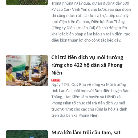
Trong những ngày qua, dự án đường dây 500
kV Lào Cai - Vĩnh Yên đang bước vào giai đoạn
thi công nước rút. Là đơn vị trực tiếp quản lý
lưới điện trên địa bàn, Điện lực Bảo Thắng
(Công ty Điện lực Lào Cai) đã chủ động triển
khai các biện pháp đảm bảo an toàn điện, tạo
điều kiện thuận lợi cho công tác kéo dây.
Chi trả tiền dịch vụ môi trường
rừng cho 422 hộ dân xã Phong
Niên
Ngày 27/5, Quỹ Bảo vệ rừng và Môi trường
tỉnh Lào Cai phối hợp với Bưu điện huyện Bảo
Thắng, Hạt Kiểm lâm huyện và UBND xã
Phong Niên tổ chức chi trả tiền dịch vụ môi
trường rừng cho các chủ rừng là hộ gia đình
trên địa bàn xã Phong Niên.
Mưa lớn làm trôi cầu tạm, sạt