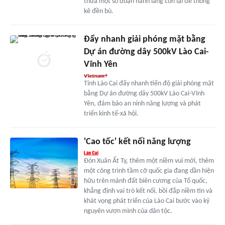
thửa một số đoạn hành lang còn lại để thống
kê đền bù.
Đẩy nhanh giải phóng mặt bằng
Dự án đường dây 500kV Lào Cai-
Vĩnh Yên
Tỉnh Lào Cai đẩy nhanh tiến độ giải phóng mặt
bằng Dự án đường dây 500kV Lào Cai-Vĩnh
Yên, đảm bảo an ninh năng lượng và phát
triển kinh tế-xã hội.
'Cao tốc' kết nối năng lượng
Đón Xuân Ất Tỵ, thêm một niềm vui mới, thêm
một công trình tầm cỡ quốc gia đang dần hiện
hữu trên mảnh đất biên cương của Tổ quốc,
khẳng định vai trò kết nối, bồi đắp niềm tin và
khát vọng phát triển của Lào Cai bước vào kỷ
nguyên vươn mình của dân tộc.