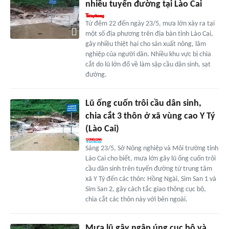
nhiều tuyến đường tại Lào Cai
Từ đêm 22 đến ngày 23/5, mưa lớn xảy ra tại
một số địa phương trên địa bàn tỉnh Lào Cai,
gây nhiều thiệt hại cho sản xuất nông, lâm
nghiệp của người dân. Nhiều khu vực bị chia
cắt do lũ lớn đổ về làm sập cầu dân sinh, sạt
đường.
Lũ ống cuốn trôi cầu dân sinh,
chia cắt 3 thôn ở xã vùng cao Y Tý
(Lào Cai)
Sáng 23/5, Sở Nông nghiệp và Môi trường tỉnh
Lào Cai cho biết, mưa lớn gây lũ ống cuốn trôi
cầu dân sinh trên tuyến đường từ trung tâm
xã Y Tý đến các thôn: Hồng Ngài, Sim San 1 và
Sim San 2, gây cách tắc giao thông cục bộ,
chia cắt các thôn này với bên ngoài.
Mưa lũ gây ngập úng cục bộ và