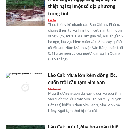
thiệt hại tại một số địa phương
trong tỉnh
Theo thống kê nhanh của Ban Chỉ huy Phòng,
chống thiên tai và Tìm kiếm cứu nạn tỉnh, đến
sáng 23/5, mưa lũ đã làm gãy đổ, vùi lấp gần 2
ha ngô, lúa vụ chiêm xuân và 0,6 ha cây quế ở
xã Võ Lao, Nậm Mả (huyện Văn Bàn); cuốn trôi
0,4 ha ao nuôi cá của người dân xã Trì Quang
(Bảo Thắng)...
Lào Cai: Mưa lớn kèm dông lốc,
cuốn trôi cầu tạm Sim San
Mưa thượng nguồn đã gây lũ dồn về suối Sim
San cuốn trôi cầu tạm Sim San, xã Y Tý (huyện
Bát Xát) khiến 3 thôn Sim San 1, Sim San 2 và
Hồng Ngài tạm thời bị chia cắt.
Lào Cai: hơn 1,6ha hoa màu thiệt