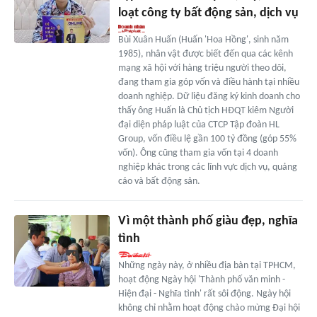
loạt công ty bất động sản, dịch vụ
Bùi Xuân Huấn (Huấn 'Hoa Hồng', sinh năm
1985), nhân vật được biết đến qua các kênh
mạng xã hội với hàng triệu người theo dõi,
đang tham gia góp vốn và điều hành tại nhiều
doanh nghiệp. Dữ liệu đăng ký kinh doanh cho
thấy ông Huấn là Chủ tịch HĐQT kiêm Người
đại diện pháp luật của CTCP Tập đoàn HL
Group, vốn điều lệ gần 100 tỷ đồng (góp 55%
vốn). Ông cũng tham gia vốn tại 4 doanh
nghiệp khác trong các lĩnh vực dịch vụ, quảng
cáo và bất động sản.
Vì một thành phố giàu đẹp, nghĩa
tình
Những ngày này, ở nhiều địa bàn tại TPHCM,
hoạt động Ngày hội 'Thành phố văn minh -
Hiện đại - Nghĩa tình' rất sôi động. Ngày hội
không chỉ nhằm hoạt động chào mừng Đại hội