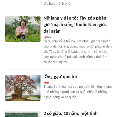
địa bàn thành phố.
Nữ lang y dân tộc Tày góp phần
giữ 'mạch sống' thuốc Nam giữa
đại ngàn
Giữa nhịp sống hối hả, nơi nhiều giá trị truyền
thống dần bị lãng quên, một người phụ nữ dân
tộc Tày vẫn lặng lẽ băng rừng, tìm từng gốc
cây, ngọn cỏ để nối dài hành trình 4 đời làm
thuốc cứu người.
'Ông gạo' quê tôi
Tháng Ba, mùa hoa gạo nở gợi nỗi niềm nhung
nhớ những người con xa quê, nhất là những
người sống xa Tổ quốc.
2 cô giáo, 10 năm, một tình