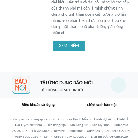
đại biểu Mặt trận và đại hội Đảng bộ các cấp
của thành phố mà còn là minh chứng sinh
động cho tinh thần đoàn kết, tương trợ lẫn
nhau, góp phần hiện thực hóa mục tiêu xây
dựng một thành phố phát triển, giàu lòng
nhân ái.
XEM THÊM
TẢI ỨNG DỤNG BÁO MỚI
ĐỂ KHÔNG BỎ SÓT TIN TỨC
Điều khoản sử dụng
Chính sách bảo mật
Campuchia
Singapore
Tô Lâm
Trần Thanh Mẫn
Doanh Nghiệp
Đình Bắc
Đội Tuyển Việt Nam
Liên Bang Nga
Kim Sang-Sik
Sân Mỹ Đình
Indonesia
ASEAN Cup
Hồ Văn Khoa
Ukraine
Mũi Nghê
Xuân Son
Chủ Tịch Quốc Hội
ASEAN Cup 2026
Năm
ASEAN
AFF Cup 2026
Lịch Thi Đấu AFF Cup 2026