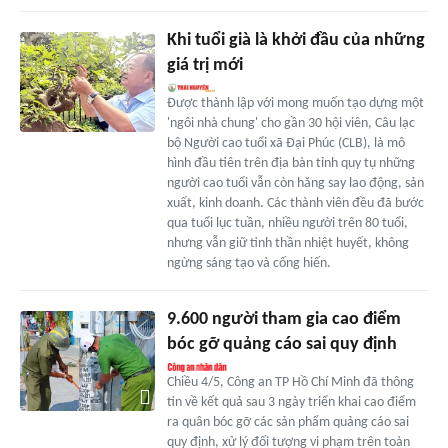
Khi tuổi già là khởi đầu của những
giá trị mới
Được thành lập với mong muốn tạo dựng một
'ngôi nhà chung' cho gần 30 hội viên, Câu lạc
bộ Người cao tuổi xã Đại Phúc (CLB), là mô
hình đầu tiên trên địa bàn tỉnh quy tụ những
người cao tuổi vẫn còn hăng say lao động, sản
xuất, kinh doanh. Các thành viên đều đã bước
qua tuổi lục tuần, nhiều người trên 80 tuổi,
nhưng vẫn giữ tinh thần nhiệt huyết, không
ngừng sáng tạo và cống hiến.
9.600 người tham gia cao điểm
bóc gỡ quảng cáo sai quy định
Chiều 4/5, Công an TP Hồ Chí Minh đã thông
tin về kết quả sau 3 ngày triển khai cao điểm
ra quân bóc gỡ các sản phẩm quảng cáo sai
quy định, xử lý đối tượng vi phạm trên toàn