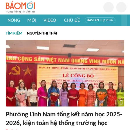
NÓNG
MỚI
VIDEO
CHỦ ĐỀ
#ASEAN Cup 2026
#Trí tuệ nhân tạo
#Mỹ - Iran
#Khám phá Việt Nam
TÌM KIẾM
NGUYỄN THỊ THÁI
#Khám phá thế giới
Phường Lĩnh Nam tổng kết năm học 2025-
2026, kiện toàn hệ thống trường học