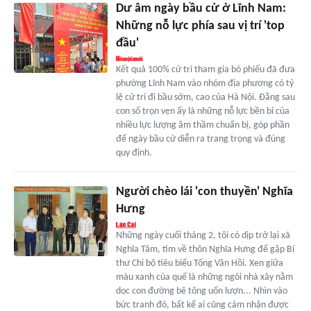
Dư âm ngày bầu cử ở Lĩnh Nam:
Những nỗ lực phía sau vị trí 'top
đầu'
Kết quả 100% cử tri tham gia bỏ phiếu đã đưa
phường Lĩnh Nam vào nhóm địa phương có tỷ
lệ cử tri đi bầu sớm, cao của Hà Nội. Đằng sau
con số trọn vẹn ấy là những nỗ lực bền bỉ của
nhiều lực lượng âm thầm chuẩn bị, góp phần
để ngày bầu cử diễn ra trang trọng và đúng
quy định.
Người chèo lái 'con thuyền' Nghĩa
Hưng
Những ngày cuối tháng 2, tôi có dịp trở lại xã
Nghĩa Tâm, tìm về thôn Nghĩa Hưng để gặp Bí
thư Chi bộ tiêu biểu Tống Văn Hồi. Xen giữa
màu xanh của quế là những ngôi nhà xây nằm
dọc con đường bê tông uốn lượn... Nhìn vào
bức tranh đó, bất kể ai cũng cảm nhận được