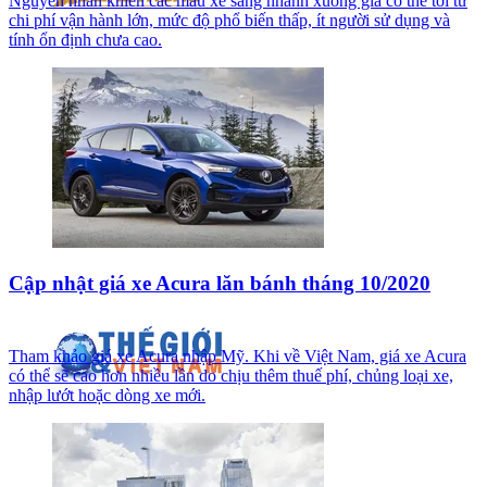
Nguyên nhân khiến các mẫu xe sang nhanh xuống giá có thể tới từ
chi phí vận hành lớn, mức độ phổ biến thấp, ít người sử dụng và
tính ổn định chưa cao.
Cập nhật giá xe Acura lăn bánh tháng 10/2020
Tham khảo giá xe Acura nhập Mỹ. Khi về Việt Nam, giá xe Acura
có thể sẽ cao hơn nhiều lần do chịu thêm thuế phí, chủng loại xe,
nhập lướt hoặc dòng xe mới.