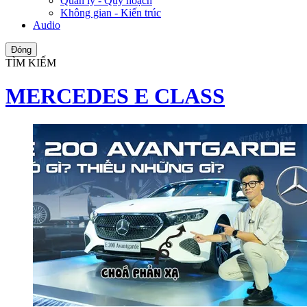
Quản lý - Quy hoạch
Không gian - Kiến trúc
Audio
Đóng
TÌM KIẾM
MERCEDES E CLASS