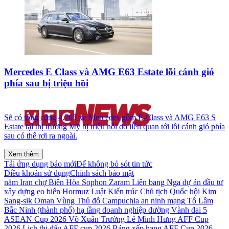
Mercedes E Class và AMG E63 Estate lỗi cánh gió
phía sau bị triệu hồi
Sẽ có tổng cộng 4.765 xe Mercedes gồm E-Class và AMG E63 S
Estate tại thị trường Mỹ bị triệu hồi do liên quan tới lỗi cánh gió phía
sau có thể rơi ra ngoài.
Xem thêm
Tải ứng dụng báo mới
Để không bỏ sót tin tức
Điều khoản sử dụng
Chính sách bảo mật
năm
Iran
chợ Biên Hòa
Sophon Zaram
Liên bang Nga
dự án đầu tư
xây dựng
eo biển Hormuz
Luật Kiến trúc
Chủ tịch Quốc hội
Kim
Sang-sik
Oman
Vùng Thủ đô
Campuchia
an ninh mạng
Tô Lâm
Bắc Ninh (thành phố)
hạ tầng
doanh nghiệp
đường Vành đai 5
ASEAN Cup 2026
Võ Xuân Trường
Lê Minh Hưng
AFF Cup
2026
Lịch thi đấu AFF cup 2026
Bảng xếp hạng AFF Cup 2026