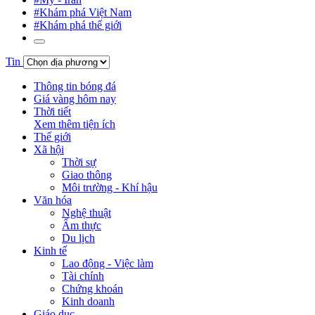
#Khám phá Việt Nam
#Khám phá thế giới
Tin
Thông tin bóng đá
Giá vàng hôm nay
Thời tiết
Xem thêm tiện ích
Thế giới
Xã hội
Thời sự
Giao thông
Môi trường - Khí hậu
Văn hóa
Nghệ thuật
Ẩm thực
Du lịch
Kinh tế
Lao động - Việc làm
Tài chính
Chứng khoán
Kinh doanh
Giáo dục