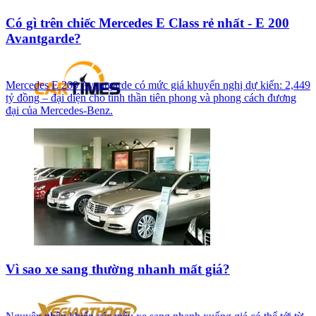
Có gì trên chiếc Mercedes E Class rẻ nhất - E 200
Avantgarde?
Mercedes E 200 Avantgarde có mức giá khuyến nghị dự kiến: 2,449
tỷ đồng – đại diện cho tinh thần tiên phong và phong cách đương
đại của Mercedes-Benz.
Vì sao xe sang thường nhanh mất giá?