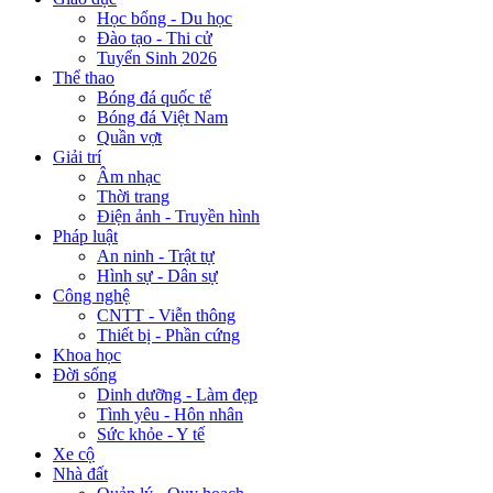
Học bổng - Du học
Đào tạo - Thi cử
Tuyển Sinh 2026
Thể thao
Bóng đá quốc tế
Bóng đá Việt Nam
Quần vợt
Giải trí
Âm nhạc
Thời trang
Điện ảnh - Truyền hình
Pháp luật
An ninh - Trật tự
Hình sự - Dân sự
Công nghệ
CNTT - Viễn thông
Thiết bị - Phần cứng
Khoa học
Đời sống
Dinh dưỡng - Làm đẹp
Tình yêu - Hôn nhân
Sức khỏe - Y tế
Xe cộ
Nhà đất