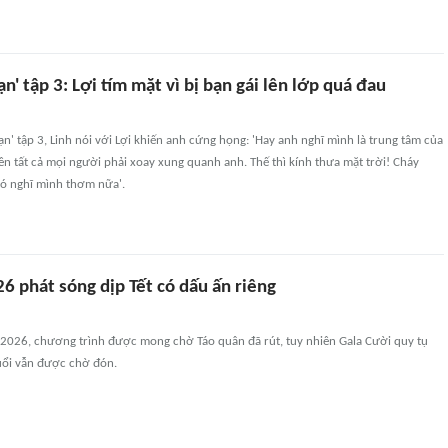
ạn' tập 3: Lợi tím mặt vì bị bạn gái lên lớp quá đau
ạn' tập 3, Linh nói với Lợi khiến anh cứng họng: 'Hay anh nghĩ mình là trung tâm của
 nên tất cả mọi người phải xoay xung quanh anh. Thế thì kính thưa mặt trời! Cháy
có nghĩ mình thơm nữa'.
6 phát sóng dịp Tết có dấu ấn riêng
 2026, chương trình được mong chờ Táo quân đã rút, tuy nhiên Gala Cười quy tụ
tuổi vẫn được chờ đón.