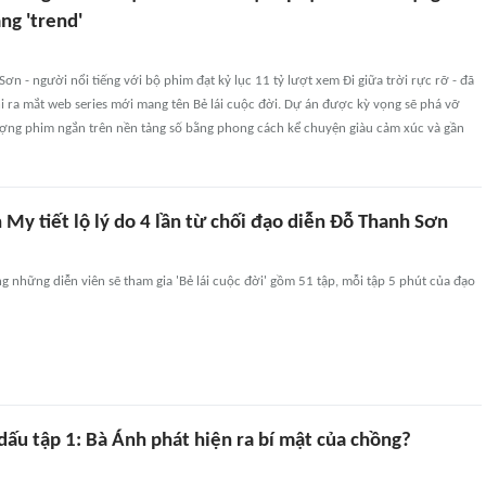
ng 'trend'
ơn - người nổi tiếng với bộ phim đạt kỷ lục 11 tỷ lượt xem Đi giữa trời rực rỡ - đã
i ra mắt web series mới mang tên Bẻ lái cuộc đời. Dự án được kỳ vọng sẽ phá vỡ
lượng phim ngắn trên nền tảng số bằng phong cách kể chuyện giàu cảm xúc và gần
 My tiết lộ lý do 4 lần từ chối đạo diễn Đỗ Thanh Sơn
ng những diễn viên sẽ tham gia 'Bẻ lái cuộc đời' gồm 51 tập, mỗi tập 5 phút của đạo
 dấu tập 1: Bà Ánh phát hiện ra bí mật của chồng?