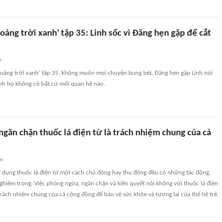
oảng trời xanh' tập 35: Linh sốc vì Đăng hẹn gặp để cắt
n
hoảng trời xanh' tập 35, không muốn mọi chuyện bung bét, Đăng hẹn gặp Linh nói
nh họ không có bất cứ mối quan hệ nào.
găn chặn thuốc lá điện tử là trách nhiệm chung của cả
an
ử dụng thuốc lá điện tử một cách chủ động hay thụ động đều có những tác động,
hiêm trọng. Việc phòng ngừa, ngăn chặn và kiên quyết nói không với thuốc lá điện
trách nhiệm chung của cả cộng đồng để bảo vệ sức khỏe và tương lai của thế hệ trẻ.