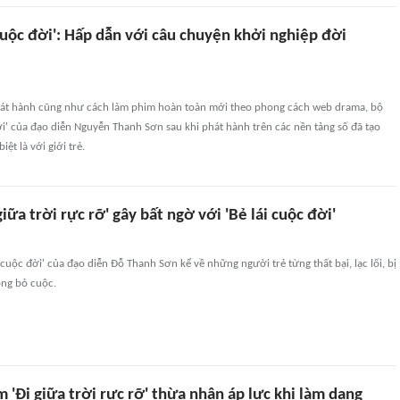
cuộc đời': Hấp dẫn với câu chuyện khởi nghiệp đời
át hành cũng như cách làm phim hoàn toàn mới theo phong cách web drama, bộ
ời' của đạo diễn Nguyễn Thanh Sơn sau khi phát hành trên các nền tảng số đã tạo
ệt là với giới trẻ.
giữa trời rực rỡ' gây bất ngờ với 'Bẻ lái cuộc đời'
 cuộc đời' của đạo diễn Đỗ Thanh Sơn kể về những người trẻ từng thất bại, lạc lối, bị
ng bỏ cuộc.
 'Đi giữa trời rực rỡ' thừa nhận áp lực khi làm dạng