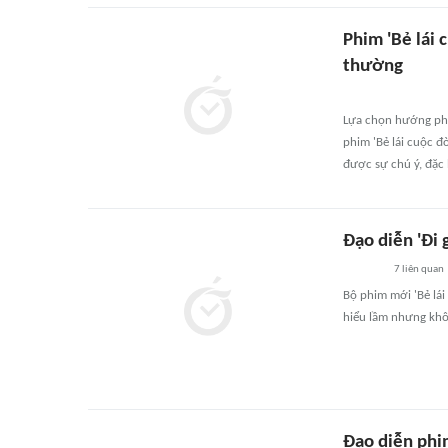
Phim 'Bẻ lái 
thường
Lựa chọn hướng ph
phim 'Bẻ lái cuộc đ
được sự chú ý, đặc bi
Đạo diễn 'Đi 
7
liên quan
Bộ phim mới 'Bẻ lái
hiểu lầm nhưng khô
Đạo diễn phim