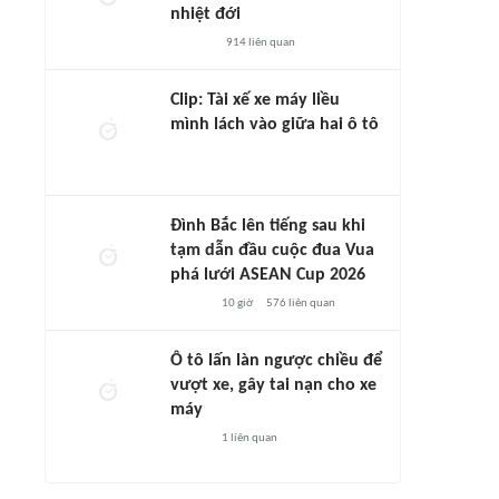
nhiệt đới
914
liên quan
Clip: Tài xế xe máy liều
mình lách vào giữa hai ô tô
Đình Bắc lên tiếng sau khi
tạm dẫn đầu cuộc đua Vua
phá lưới ASEAN Cup 2026
10 giờ
576
liên quan
Ô tô lấn làn ngược chiều để
vượt xe, gây tai nạn cho xe
máy
1
liên quan