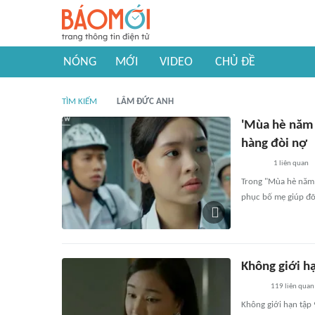
NÓNG
MỚI
VIDEO
CHỦ ĐỀ
TÌM KIẾM
LÂM ĐỨC ANH
'Mùa hè năm 
hàng đòi nợ
1
liên quan
Trong "Mùa hè năm 
phục bố mẹ giúp đỡ
Không giới hạ
119
liên quan
Không giới hạn tập 