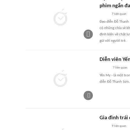
phim ngắn đa
7
liên quan
Đạo diễn Đỗ Thanh S
có những chia sẻ kh
định kiến về chất 
gũi với người trẻ.
Diễn viên Yến
7
liên quan
Yến My - là một tro
diễn Đỗ Thanh Sơn.
Gia đình trái
9
liên quan