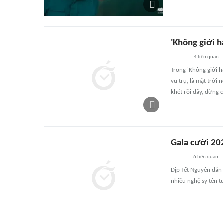
'Không giới h
4
liên quan
Trong 'Không giới h
vũ trụ, là mặt trời
khét rồi đấy, đừng 
Gala cười 202
6
liên quan
Dịp Tết Nguyên đán
nhiều nghệ sỹ tên 