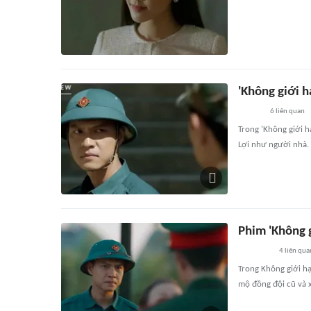
'Không giới h
6
liên quan
Trong 'Không giới hạ
Lợi như người nhà. 
Phim 'Không g
4
liên qua
Trong Không giới hạ
mộ đồng đội cũ và 