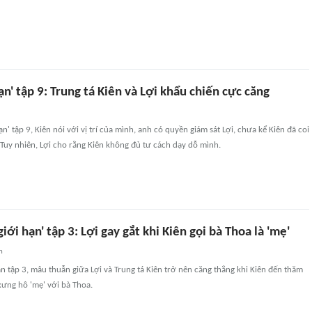
ạn' tập 9: Trung tá Kiên và Lợi khẩu chiến cực căng
n' tập 9, Kiên nói với vị trí của mình, anh có quyền giám sát Lợi, chưa kể Kiên đã coi
Tuy nhiên, Lợi cho rằng Kiên không đủ tư cách dạy dỗ mình.
iới hạn' tập 3: Lợi gay gắt khi Kiên gọi bà Thoa là 'mẹ'
n
n tập 3, mâu thuẫn giữa Lợi và Trung tá Kiên trở nên căng thẳng khi Kiên đến thăm
xưng hô 'mẹ' với bà Thoa.