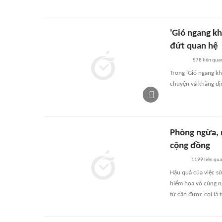
'Gió ngang kh
đứt quan hệ
578
liên qua
Trong 'Gió ngang k
chuyện và khẳng đị
Phòng ngừa, n
cộng đồng
1199
liên qu
Hậu quả của việc s
hiểm họa vô cùng ng
tử cần được coi là 