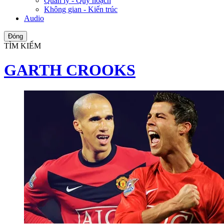
Quản lý - Quy hoạch
Không gian - Kiến trúc
Audio
Đóng
TÌM KIẾM
GARTH CROOKS