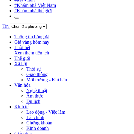
#Khám phá Việt Nam
#Khám phá thế giới
Tin
Thông tin bóng đá
Giá vàng hôm nay
Thời tiết
Xem thêm tiện ích
Thế giới
Xã hội
Thời sự
Giao thông
Môi trường - Khí hậu
Văn hóa
Nghệ thuật
Ẩm thực
Du lịch
Kinh tế
Lao động - Việc làm
Tài chính
Chứng khoán
Kinh doanh
Giáo dục