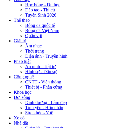
Học bổng - Du học
Đào tạo - Thi cử
Tuyển Sinh 2026
Thể thao
Bóng đá quốc tế
Bóng đá Việt Nam
Quần vợt
Giải trí
Âm nhạc
Thời trang
Điện ảnh - Truyền hình
Pháp luật
An ninh - Trật tự
Hình sự - Dân sự
Công nghệ
CNTT - Viễn thông
Thiết bị - Phần cứng
Khoa học
Đời sống
Dinh dưỡng - Làm đẹp
Tình yêu - Hôn nhân
Sức khỏe - Y tế
Xe cộ
Nhà đất