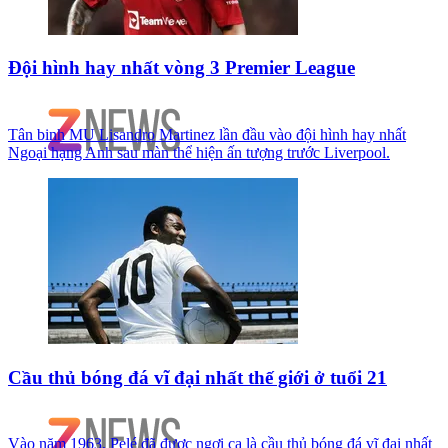
Đội hình hay nhất vòng 3 Premier League
Tân binh MU Lisandro Martinez lần đầu vào đội hình hay nhất
Ngoại hạng Anh sau màn thể hiện ấn tượng trước Liverpool.
Cầu thủ bóng đá vĩ đại nhất thế giới ở tuổi 21
Vào năm 1963, Pelé đã được ngợi ca là cầu thủ bóng đá vĩ đại nhất