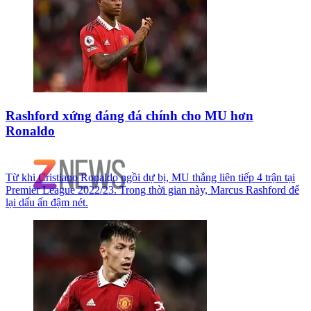
Rashford xứng đáng đá chính cho MU hơn
Ronaldo
Từ khi Cristiano Ronaldo ngồi dự bị, MU thắng liên tiếp 4 trận tại
Premier League 2022/23. Trong thời gian này, Marcus Rashford để
lại dấu ấn đậm nét.