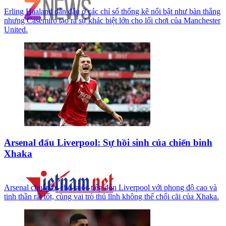
Erling Haaland dẫn đầu ở các chỉ số thống kê nổi bật như bàn thắng
nhưng Casemiro tạo ra sự khác biệt lớn cho lối chơi của Manchester
United.
Arsenal đấu Liverpool: Sự hồi sinh của chiến binh
Xhaka
Arsenal chuẩn bị cho cuộc tiếp đón Liverpool với phong độ cao và
tinh thần rất tốt, cùng vai trò thủ lĩnh không thể chối cãi của Xhaka.