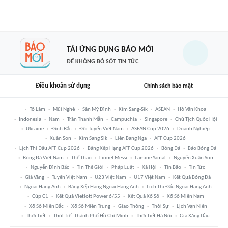
TẢI ỨNG DỤNG BÁO MỚI
ĐỂ KHÔNG BỎ SÓT TIN TỨC
Điều khoản sử dụng
Chính sách bảo mật
Tô Lâm
Mũi Nghê
Sân Mỹ Đình
Kim Sang-Sik
ASEAN
Hồ Văn Khoa
Indonesia
Năm
Trần Thanh Mẫn
Campuchia
Singapore
Chủ Tịch Quốc Hội
Ukraine
Đình Bắc
Đội Tuyển Việt Nam
ASEAN Cup 2026
Doanh Nghiệp
Xuân Son
Kim Sang Sik
Liên Bang Nga
AFF Cup 2026
Lịch Thi Đấu AFF Cup 2026
Bảng Xếp Hạng AFF Cup 2026
Bóng Đá
Báo Bóng Đá
Bóng Đá Việt Nam
Thể Thao
Lionel Messi
Lamine Yamal
Nguyễn Xuân Son
Nguyễn Đình Bắc
Tin Thế Giới
Pháp Luật
Xã Hội
Tin Bão
Tin Tức
Giá Vàng
Tuyển Việt Nam
U23 Việt Nam
U17 Việt Nam
Kết Quả Bóng Đá
Ngoại Hạng Anh
Bảng Xếp Hạng Ngoại Hạng Anh
Lịch Thi Đấu Ngoại Hạng Anh
Cúp C1
Kết Quả Vietlott Power 6/55
Kết Quả Xổ Số
Xổ Số Miền Nam
Xổ Số Miền Bắc
Xổ Số Miền Trung
Giao Thông
Thời Sự
Lịch Vạn Niên
Thời Tiết
Thời Tiết Thành Phố Hồ Chí Minh
Thời Tiết Hà Nội
Giá Xăng Dầu