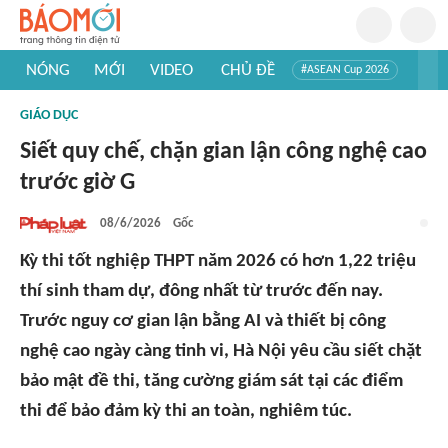
NÓNG
MỚI
VIDEO
CHỦ ĐỀ
#ASEAN Cup 2026
#Trí tuệ nhân tạo
#Mỹ - Iran
#Khám phá Việt Nam
GIÁO DỤC
#Khám phá thế giới
Siết quy chế, chặn gian lận công nghệ cao
trước giờ G
08/6/2026
Gốc
Kỳ thi tốt nghiệp THPT năm 2026 có hơn 1,22 triệu
thí sinh tham dự, đông nhất từ trước đến nay.
Trước nguy cơ gian lận bằng AI và thiết bị công
nghệ cao ngày càng tinh vi, Hà Nội yêu cầu siết chặt
bảo mật đề thi, tăng cường giám sát tại các điểm
thi để bảo đảm kỳ thi an toàn, nghiêm túc.