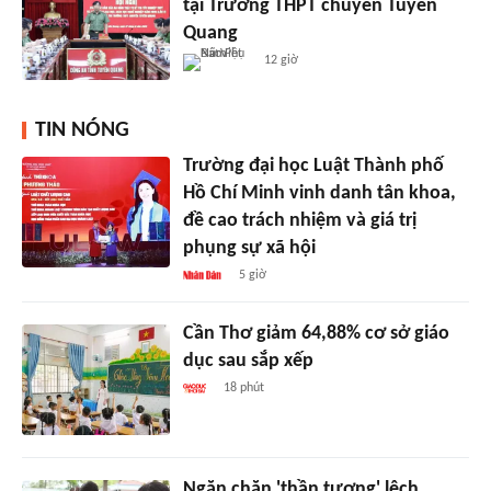
tại Trường THPT chuyên Tuyên
Quang
12 giờ
TIN NÓNG
Trường đại học Luật Thành phố
Hồ Chí Minh vinh danh tân khoa,
đề cao trách nhiệm và giá trị
phụng sự xã hội
5 giờ
Cần Thơ giảm 64,88% cơ sở giáo
dục sau sắp xếp
18 phút
Ngăn chặn 'thần tượng' lệch