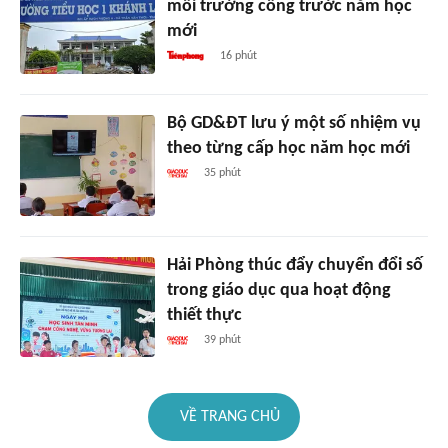
mối trường công trước năm học
mới
16 phút
Bộ GD&ĐT lưu ý một số nhiệm vụ
theo từng cấp học năm học mới
35 phút
Hải Phòng thúc đẩy chuyển đổi số
trong giáo dục qua hoạt động
thiết thực
39 phút
VỀ TRANG CHỦ