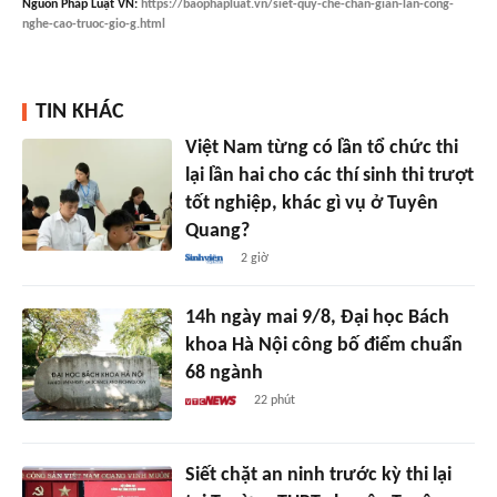
Nguồn
Pháp Luật VN
:
https://baophapluat.vn/siet-quy-che-chan-gian-lan-cong-
nghe-cao-truoc-gio-g.html
TIN KHÁC
Việt Nam từng có lần tổ chức thi
lại lần hai cho các thí sinh thi trượt
tốt nghiệp, khác gì vụ ở Tuyên
Quang?
2 giờ
14h ngày mai 9/8, Đại học Bách
khoa Hà Nội công bố điểm chuẩn
68 ngành
22 phút
Siết chặt an ninh trước kỳ thi lại