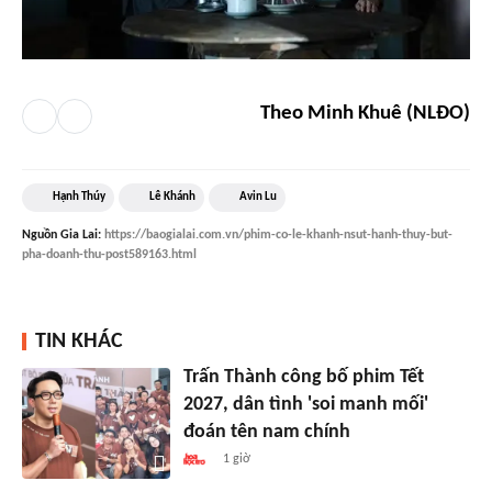
Theo Minh Khuê (NLĐO)
Hạnh Thúy
Lê Khánh
Avin Lu
Nguồn
Gia Lai
:
https://baogialai.com.vn/phim-co-le-khanh-nsut-hanh-thuy-but-
pha-doanh-thu-post589163.html
TIN KHÁC
Trấn Thành công bố phim Tết
2027, dân tình 'soi manh mối'
đoán tên nam chính
1 giờ