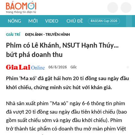
NÓNG
MỚI
VIDEO
CHỦ ĐỀ
#ASEAN Cup 2026
#Trí tuệ nhân tạo
#Mỹ - Iran
#Khám phá Việt Nam
GIẢI TRÍ
ĐIỆN ẢNH - TRUYỀN HÌNH
#Khám phá thế giới
Phim có Lê Khánh, NSƯT Hạnh Thúy…
bứt phá doanh thu
06/6/2026
Gốc
Phim 'Ma xó' đã gặt hái hơn 20 tỉ đồng sau ngày đầu
khởi chiếu, chứng minh sức hút với khán giả.
Nhà sản xuất phim "Ma xó" ngày 6-6 thông tin phim
đã vượt 20 tỉ đồng sau ngày đầu tiên khởi chiếu (bao
gồm suất chiếu sớm và ngày đầu khởi chiếu). Phim
trở thành tác phẩm có doanh thu mở màn phim Việt