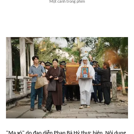
Một cảnh trong phim
"Ma xó" do đạo diễn Phan Bá Hỷ thực hiện. Nội dung