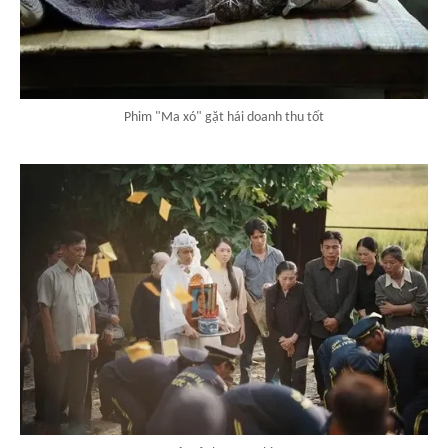
Phim "Ma xó" gặt hái doanh thu tốt