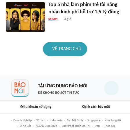
Top 5 nhà làm phim trẻ tài năng
nhận kinh phí hỗ trợ 1,5 tỷ đồng
3 giờ
VỀ TRANG CHỦ
TẢI ỨNG DỤNG BÁO MỚI
ĐỂ KHÔNG BỎ SÓT TIN TỨC
Điều khoản sử dụng
Chính sách bảo mật
Doanh Nghiệp
Tô Lâm
Indonesia
Sân Mỹ Đình
Singapore
Kim Sang-Sik
Đình Bắc
ASEAN Cup 2026
Luật Phát Triển Đô Thị
Iran
Tháo Gỡ