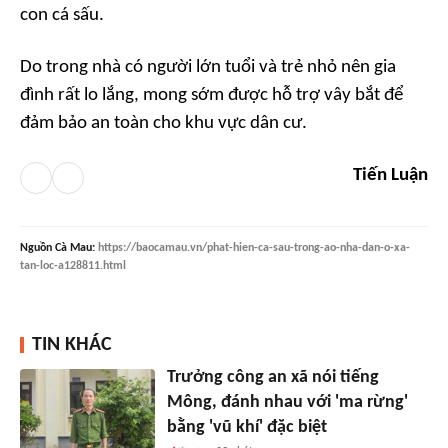
con cá sấu.
Do trong nhà có người lớn tuổi và trẻ nhỏ nên gia
đình rất lo lắng, mong sớm được hỗ trợ vây bắt để
đảm bảo an toàn cho khu vực dân cư.
Tiến Luận
Nguồn
Cà Mau
:
https://baocamau.vn/phat-hien-ca-sau-trong-ao-nha-dan-o-xa-
tan-loc-a128811.html
TIN KHÁC
Trưởng công an xã nói tiếng
Mông, đánh nhau với 'ma rừng'
bằng 'vũ khí' đặc biệt