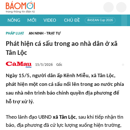
NÓNG
MỚI
VIDEO
CHỦ ĐỀ
#ASEAN Cup 2026
#Trí tuệ nhân tạo
#Mỹ - Iran
#Khám phá Việt Nam
PHÁP LUẬT
AN NINH - TRẬT TỰ
#Khám phá thế giới
Phát hiện cá sấu trong ao nhà dân ở xã
Tân Lộc
15/5/2026
Gốc
Ngày 15/5, người dân ấp Kênh Miễu, xã Tân Lộc,
phát hiện một con cá sấu nổi lên trong ao nước phía
sau nhà nên trình báo chính quyền địa phương để
hỗ trợ xử lý.
Theo lãnh đạo UBND
xã Tân Lộc
, sau khi tiếp nhận tin
báo, địa phương đã cử lực lượng xuống hiện trường,