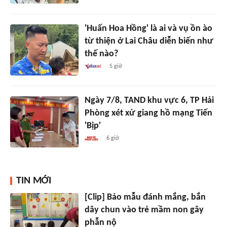
'Huấn Hoa Hồng' là ai và vụ ồn ào
từ thiện ở Lai Châu diễn biến như
thế nào?
5 giờ
Ngày 7/8, TAND khu vực 6, TP Hải
Phòng xét xử giang hồ mạng Tiến
'Bịp'
6 giờ
TIN MỚI
[Clip] Bảo mẫu đánh mắng, bắn
dây chun vào trẻ mầm non gây
phẫn nộ