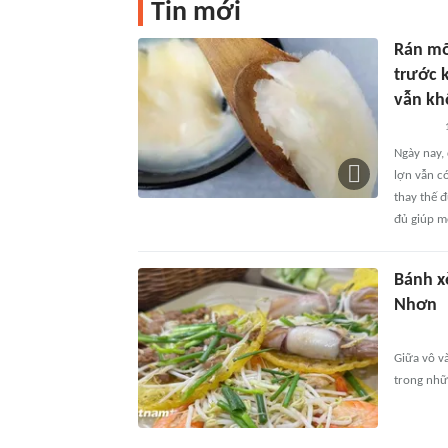
Tin mới
Rán mỡ
trước 
vẫn kh
Ngày nay,
lợn vẫn c
thay thế 
đủ giúp m
Bánh x
Nhơn
Giữa vô v
trong nhữ