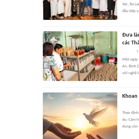
Séc, Ba La
đầu bếp v
Đưa là
các Th
1
Một ngày 
An, Bình 
với nghề 
Khoan
Theo định 
dụ: Cảm h
dung còn c