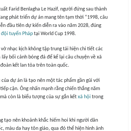
uất Farid Benlagha Le Hazif, người đứng sau thành
đang phát triển dự án mang tên tạm thời “1998, câu
iễn đầu tiên dự kiến diễn ra vào năm 2028, đúng
a
đội tuyển Pháp
tại World Cup 1998.
 vở nhạc kịch không tập trung tái hiện chi tiết các
 lấy bối cảnh bóng đá để kể lại câu chuyện về xã
 đoàn kết lan tỏa trên toàn quốc.
u của dự án là tạo nên một tác phẩm gần gũi với
ễ tiếp cận. Ông nhấn mạnh rằng chiến thắng năm
 mà còn là biểu tượng của sự gắn kết
xã hội
trong
g tạo nên khoảnh khắc hiếm hoi khi người dân
c, màu da hay tôn giáo, qua đó thể hiện hình ảnh