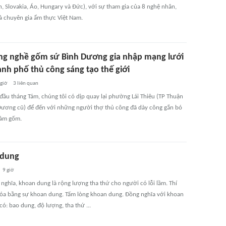
n, Slovakia, Áo, Hungary và Đức), với sự tham gia của 8 nghệ nhân,
à chuyên gia ẩm thực Việt Nam.
ng nghề gốm sứ Bình Dương gia nhập mạng lưới
ành phố thủ công sáng tạo thế giới
 giờ
3
liên quan
đầu tháng Tám, chúng tôi có dịp quay lại phường Lái Thiêu (TP Thuận
Dương cũ) để đến với những người thợ thủ công đã dày công gắn bó
làm gốm.
 dung
9 giờ
nghĩa, khoan dung là rộng lượng tha thứ cho người có lỗi lầm. Thí
óa bằng sự khoan dung. Tấm lòng khoan dung. Đồng nghĩa với khoan
ó: bao dung, độ lượng, tha thứ ...