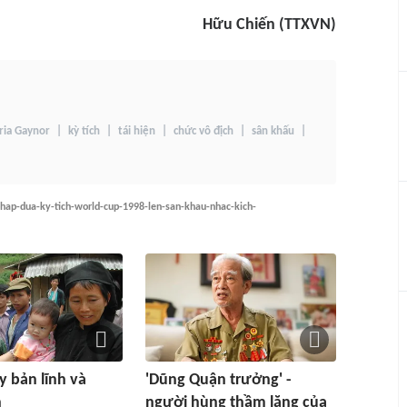
Hữu Chiến (TTXVN)
ria Gaynor
kỳ tích
tái hiện
chức vô địch
sân khấu
phap-dua-ky-tich-world-cup-1998-len-san-khau-nhac-kich-
y bản lĩnh và
'Dũng Quận trưởng' -
h
người hùng thầm lặng của