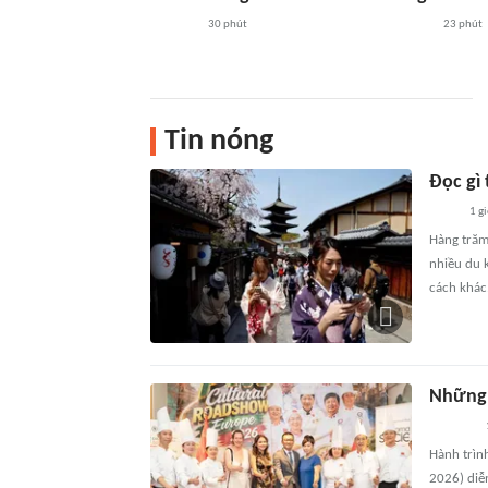
30 phút
23 phút
Tin nóng
Đọc gì
1 g
Hàng trăm
nhiều du 
cách khác
Những 
Hành trìn
2026) diễ