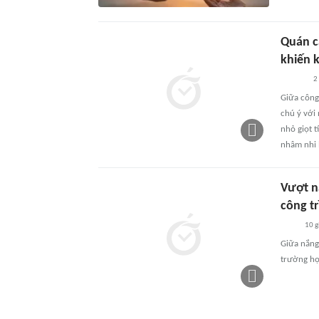
Quán c
khiến 
2
Giữa công
chú ý với
nhỏ giọt 
nhâm nhi l
Vượt n
công tr
10 g
Giữa nắng
trường họ