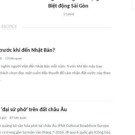
Biệt động Sài Gòn
11 phút
 trước khi đến Nhật Bản?
iờ
13
liên quan
 nghìn người Việt đến Nhật Bản mỗi năm. Trước khi lên máy bay,
khách chọn đọc một cuốn tiểu thuyết để cảm nhận đất nước này theo
.
'đại sứ phở' trên đất châu Âu
1 giờ
87
liên quan
h quảng bá văn hóa phở tại châu Âu (Phở Cultural Roadshow Europe
n ra trong gần ba tuần vào tháng 7-2026, đi qua 6 quốc gia (Cộng hòa