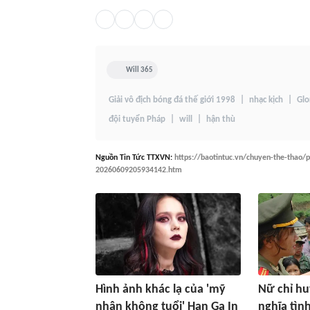
Will 365
Giải vô địch bóng đá thế giới 1998
nhạc kịch
Glo
đội tuyển Pháp
will
hận thù
Nguồn
Tin Tức TTXVN
:
https://baotintuc.vn/chuyen-the-thao/
20260609205934142.htm
Hình ảnh khác lạ của 'mỹ
Nữ chỉ hu
nhân không tuổi' Han Ga In
nghĩa tìn