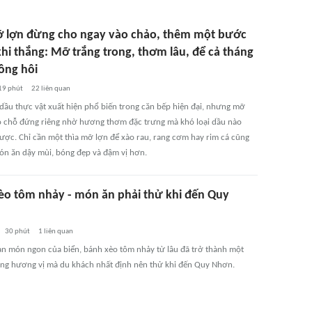
 lợn đừng cho ngay vào chảo, thêm một bước
khi thắng: Mỡ trắng trong, thơm lâu, để cả tháng
ông hôi
19 phút
22
liên quan
 dầu thực vật xuất hiện phổ biến trong căn bếp hiện đại, nhưng mỡ
ó chỗ đứng riêng nhờ hương thơm đặc trưng mà khó loại dầu nào
được. Chỉ cần một thìa mỡ lợn để xào rau, rang cơm hay rim cá cũng
ón ăn dậy mùi, bóng đẹp và đậm vị hơn.
èo tôm nhảy - món ăn phải thử khi đến Quy
30 phút
1
liên quan
àn món ngon của biển, bánh xèo tôm nhảy từ lâu đã trở thành một
ng hương vị mà du khách nhất định nên thử khi đến Quy Nhơn.