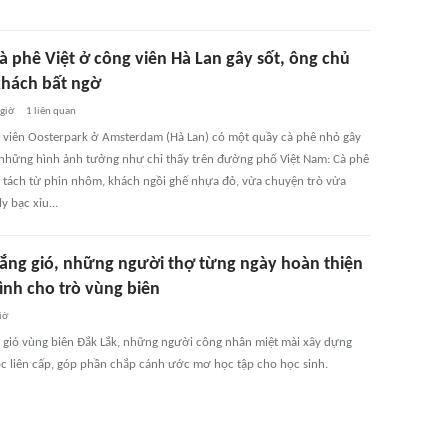
à phê Việt ở công viên Hà Lan gây sốt, ông chủ
khách bất ngờ
 giờ
1
liên quan
 viên Oosterpark ở Amsterdam (Hà Lan) có một quầy cà phê nhỏ gây
 những hình ảnh tưởng như chỉ thấy trên đường phố Việt Nam: Cà phê
tí tách từ phin nhôm, khách ngồi ghế nhựa đỏ, vừa chuyện trò vừa
y bạc xỉu...
ắng gió, những người thợ từng ngày hoàn thiện
ình cho trò vùng biên
iờ
 gió vùng biên Đắk Lắk, những người công nhân miệt mài xây dựng
c liên cấp, góp phần chắp cánh ước mơ học tập cho học sinh.