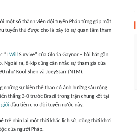
 với một số thành viên đội tuyển Pháp từng góp mặt
cựu tuyển thủ được cho là bày tỏ sự quan tâm tham
c “I
Will
Survive” của Gloria Gaynor – bài hát gắn
p. Ngoài ra, ê-kíp cũng cân nhắc sự tham gia của
990 như Kool Shen và JoeyStarr (NTM).
g những sự kiện thể thao có ảnh hưởng sâu rộng
iến thắng 3-0 trước Brazil trong trận chung kết tại
 giới
đầu tiên cho đội tuyển nước này.
 trẻ nhìn lại một thời khắc lịch sử, đồng thời khơi
 tộc của người Pháp.