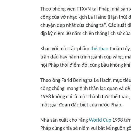
Theo phóng viên TTXVN tại Pháp, nhà sản x
công của vở nhạc kịch La Haine (Hận thù) 
chuyện đẹp nhất của chúng ta”. Các suất d
dịp kỷ niệm 30 năm chiến thắng lịch sử củ
Khác với một tác phẩm
thể thao
thuần túy,
trận đấu hay hành trình giành cúp vàng, mà
hội Pháp thời điểm đó, cùng bầu không khí
Theo ông Farid Benlagha Le Hazif, mục tiê
công chúng, mang tinh thần lạc quan và d
1998 không chỉ là một thành tựu thể thao,
một giai đoạn đặc biệt của nước Pháp.
Nhà sản xuất cho rằng
World Cup
1998 từn
Pháp cùng chia sẻ niềm vui bất kể nguồn gố