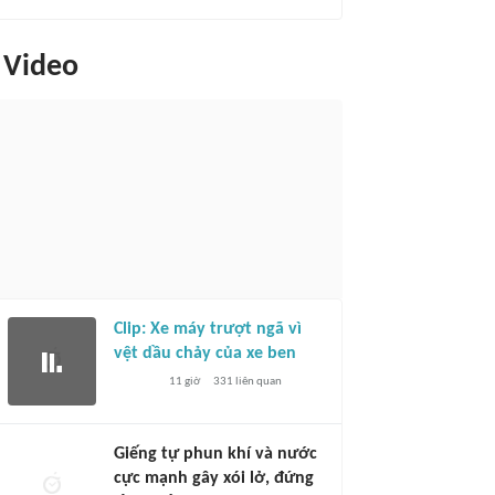
Video
Clip: Xe máy trượt ngã vì
vệt dầu chảy của xe ben
11 giờ
331
liên quan
Giếng tự phun khí và nước
cực mạnh gây xói lở, đứng