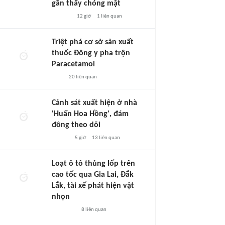
gần thấy chóng mặt
12 giờ
1
liên quan
Triệt phá cơ sở sản xuất
thuốc Đông y pha trộn
Paracetamol
20
liên quan
Cảnh sát xuất hiện ở nhà
'Huấn Hoa Hồng', đám
đông theo dõi
5 giờ
13
liên quan
Loạt ô tô thủng lốp trên
cao tốc qua Gia Lai, Đắk
Lắk, tài xế phát hiện vật
nhọn
8
liên quan