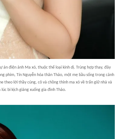
 án điện ảnh Ma xó, thuộc thể loại kinh dị. Trùng hợp thay, đây
rong phim, Tín Nguyễn hóa thân Thảo, một mẹ bầu sống trong cảnh
ghe theo lời thầy cúng, cô và chồng thỉnh ma xó về trấn giữ nhà và
à lúc bi kịch giáng xuống gia đình Thảo.