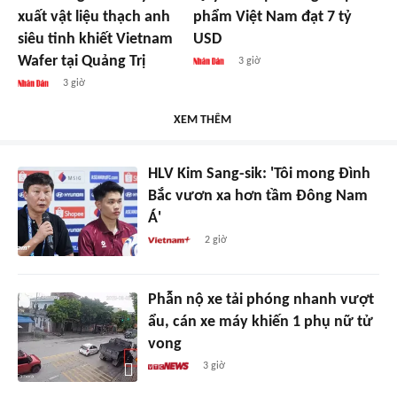
xuất vật liệu thạch anh
phẩm Việt Nam đạt 7 tỷ
siêu tinh khiết Vietnam
USD
Wafer tại Quảng Trị
3 giờ
3 giờ
XEM THÊM
HLV Kim Sang-sik: 'Tôi mong Đình
Bắc vươn xa hơn tầm Đông Nam
Á'
2 giờ
Phẫn nộ xe tải phóng nhanh vượt
ẩu, cán xe máy khiến 1 phụ nữ tử
vong
3 giờ