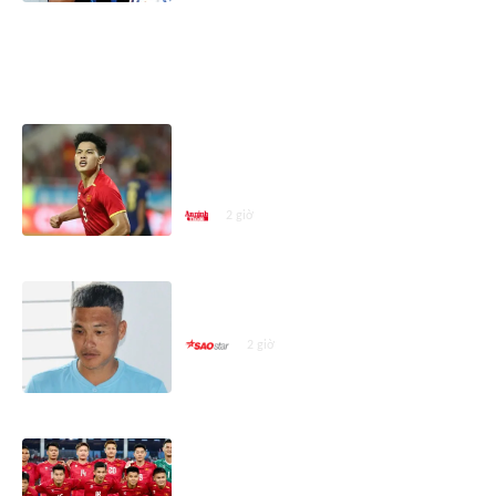
ASEAN CUP 2026
Đình Bắc bùng nổ, tuyển Việt Nam
giành vé bán kết ASEAN Cup 2026
với ngôi đầu bảng
2 giờ
Lê Công Vinh chính thức bị thay
thế
2 giờ
Lý do nhiều trụ cột tuyển Việt
Nam vắng mặt tại trận gặp