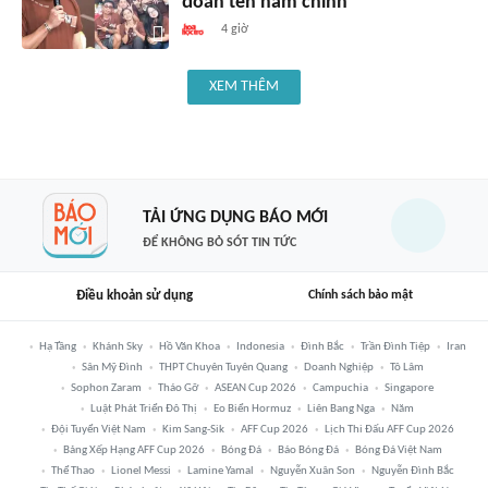
đoán tên nam chính
4 giờ
XEM THÊM
TẢI ỨNG DỤNG BÁO MỚI
ĐỂ KHÔNG BỎ SÓT TIN TỨC
Điều khoản sử dụng
Chính sách bảo mật
Hạ Tầng
Khánh Sky
Hồ Văn Khoa
Indonesia
Đình Bắc
Trần Đình Tiệp
Iran
Sân Mỹ Đình
THPT Chuyên Tuyên Quang
Doanh Nghiệp
Tô Lâm
Sophon Zaram
Tháo Gỡ
ASEAN Cup 2026
Campuchia
Singapore
Luật Phát Triển Đô Thị
Eo Biển Hormuz
Liên Bang Nga
Năm
Đội Tuyển Việt Nam
Kim Sang-Sik
AFF Cup 2026
Lịch Thi Đấu AFF Cup 2026
Bảng Xếp Hạng AFF Cup 2026
Bóng Đá
Báo Bóng Đá
Bóng Đá Việt Nam
Thể Thao
Lionel Messi
Lamine Yamal
Nguyễn Xuân Son
Nguyễn Đình Bắc