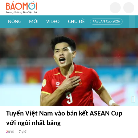
NÓNG
MỚI
VIDEO
CHỦ ĐỀ
#ASEAN Cup 2026
#Trí tuệ nhân tạo
#Mỹ - Iran
#Khám phá Việt Nam
#Khám phá thế giới
Tuyển Việt Nam vào bán kết ASEAN Cup
với ngôi nhất bảng
7 giờ