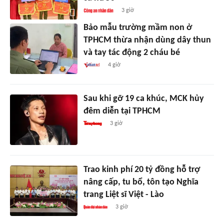
3 giờ
Bảo mẫu trường mầm non ở
TPHCM thừa nhận dùng dây thun
và tay tác động 2 cháu bé
4 giờ
Sau khi gỡ 19 ca khúc, MCK hủy
đêm diễn tại TPHCM
3 giờ
Trao kinh phí 20 tỷ đồng hỗ trợ
nâng cấp, tu bổ, tôn tạo Nghĩa
trang Liệt sĩ Việt - Lào
3 giờ