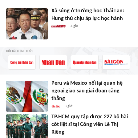
Xả súng ở trường học Thái Lan:
Hung thủ chịu áp lực học hành
4 giờ
ĐỐI TÁC CHÍNH THỨC
Peru và Mexico nối lại quan hệ
ngoại giao sau giai đoạn căng
thẳng
3 giờ
TP.HCM quy tập được 227 bộ hài
cốt liệt sĩ tại Công viên Lê Thị
Riêng