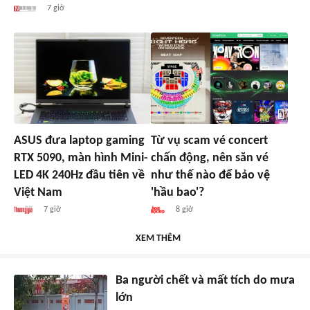
7 giờ
ASUS đưa laptop gaming
Từ vụ scam vé concert
RTX 5090, màn hình Mini-
chấn động, nên săn vé
LED 4K 240Hz đầu tiên về
như thế nào để bảo vệ
Việt Nam
'hầu bao'?
7 giờ
8 giờ
XEM THÊM
Ba người chết và mất tích do mưa
lớn