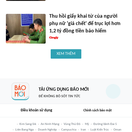
Thu hồi giấy khai tử của người
phụ nữ 'giả chết' để trục lợi hơn
1,2 tỷ đồng tiền bảo hiểm
XEM THÊM
TẢI ỨNG DỤNG BÁO MỚI
ĐỂ KHÔNG BỎ SÓT TIN TỨC
Điều khoản sử dụng
Chính sách bảo mật
Kim Sang-Sik
An Ninh Mạng
Vùng Thủ Đô
Mỹ
Đường Vành Đai 5
Liên Bang Nga
Doanh Nghiệp
Campuchia
Iran
Luật Kiến Trúc
Oman