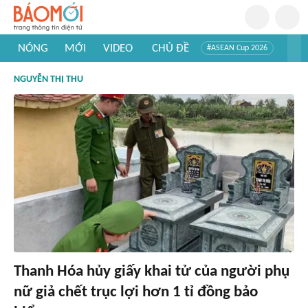
NÓNG
MỚI
VIDEO
CHỦ ĐỀ
#ASEAN Cup 2026
#Trí tuệ nhân tạo
#Mỹ - Iran
#Khám phá Việt Nam
NGUYỄN THỊ THU
#Khám phá thế giới
Thanh Hóa hủy giấy khai tử của người phụ
nữ giả chết trục lợi hơn 1 tỉ đồng bảo