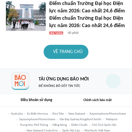
Điểm chuẩn Trường Đại học Điện
lực năm 2026: Cao nhất 24,6 điểm
Điểm chuẩn Trường Đại học Điện
lực năm 2026: Cao nhất 24,6 điểm
40 phút
VỀ TRANG CHỦ
TẢI ỨNG DỤNG BÁO MỚI
ĐỂ KHÔNG BỎ SÓT TIN TỨC
Điều khoản sử dụng
Chính sách bảo mật
Australia
Eo Biển Hormuz
Rửa Tiền
New Zealand
Xaysomphone Phomvihane
Saysomphone Phomvihane
Sân Bay Sydney Kingsford Smith
Malaysia
Trung Học Phổ Thông
Nắng Nóng
Điểm Chuẩn
Chủ Tịch Quốc Hội
New Zealand Cindy Kiro
Quốc Hội Lào
Nhà Nước Việt Nam