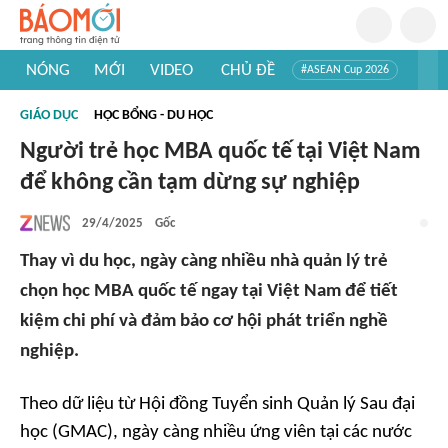
NÓNG
MỚI
VIDEO
CHỦ ĐỀ
#ASEAN Cup 2026
#Trí tuệ nhân tạo
#Mỹ - Iran
#Khám phá Việt Nam
GIÁO DỤC
HỌC BỔNG - DU HỌC
#Khám phá thế giới
Người trẻ học MBA quốc tế tại Việt Nam
để không cần tạm dừng sự nghiệp
29/4/2025
Gốc
Thay vì du học, ngày càng nhiều nhà quản lý trẻ
chọn học MBA quốc tế ngay tại Việt Nam để tiết
kiệm chi phí và đảm bảo cơ hội phát triển nghề
nghiệp.
Theo dữ liệu từ Hội đồng Tuyển sinh Quản lý Sau đại
học (GMAC), ngày càng nhiều ứng viên tại các nước