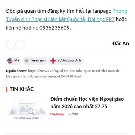
Độc giả quan tâm đăng ký tìm hiểutại fanpage
Phòng
Tuyển sinh Thạc sĩ Liên kết Quốc tế, Đại học FPT
hoặc
liên hệ hotline 0936235609.
Đắc An
Mỹ
Tuyển sinh
Vương quốc Anh
Nguồn
Znews
:
https://znews.vn/nguoi-tre-hoc-mba-quoc-te-tai-viet-nam-de-
khong-can-tam-dung-su-nghiep-post1543190.html
TIN KHÁC
Điểm chuẩn Học viện Ngoại giao
năm 2026 cao nhất 27,75
7 phút