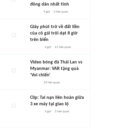
đông dân nhất tỉnh
9 giờ
2
liên quan
Giây phút trở về đất liền
của cô gái trôi dạt 8 giờ
trên biển
6 giờ
61
liên quan
Video bóng đá Thái Lan vs
Myanmar: VAR tặng quà
'Voi chiến'
24
liên quan
Clip: Tai nạn liên hoàn giữa
3 xe máy tại giao lộ
6 giờ
2
liên quan