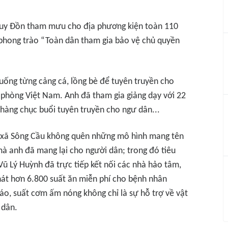
huy Đồn tham mưu cho địa phương kiện toàn 110
 phong trào “Toàn dân tham gia bảo vệ chủ quyền
uống từng cảng cá, lồng bè để tuyên truyền cho
 phòng Việt Nam. Anh đã tham gia giảng dạy với 22
, hàng chục buổi tuyên truyền cho ngư dân...
n xã Sông Cầu không quên những mô hình mang tên
 mà anh đã mang lại cho người dân; trong đó tiêu
Vũ Lý Huỳnh đã trực tiếp kết nối các nhà hảo tâm,
hát hơn 6.800 suất ăn miễn phí cho bệnh nhân
o, suất cơm ấm nóng không chỉ là sự hỗ trợ về vật
 dân.