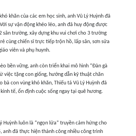
 khó khăn của các em học sinh, anh Vũ Lý Huỳnh đã
Với sự vận động khéo léo, anh đã huy động được
 sân trường, xây dựng khu vui chơi cho 3 trường
rẻ cùng chiến sĩ trực tiếp trộn hồ, lấp sân, sơn sửa
giáo viên và phụ huynh.
hèo bền vững, anh còn triển khai mô hình “Đàn gà
ừ việc tặng con giống, hướng dẫn kỹ thuật chăn
ho bà con vùng khó khăn, Thiếu tá Vũ Lý Huỳnh đã
 kinh tế, ổn định cuộc sống ngay tại quê hương.
ũ Lý Huỳnh luôn là “ngọn lửa” truyền cảm hứng cho
, anh đã thực hiện thành công nhiều công trình