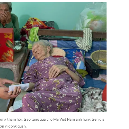
ương thăm hỏi, trao tặng quà cho Mẹ Việt Nam anh hùng trên địa
ơn vị đóng quân.