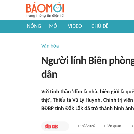
NÓNG
MỚI
VIDEO
CHỦ ĐỀ
Văn hóa
Người lính Biên phòng
dân
Với tinh thần 'đồn là nhà, biên giới là 
thịt', Thiếu tá Vũ Lý Huỳnh, Chính trị v
BĐBP tỉnh Đắk Lắk đã trở thành hình ảnh
15/6/2026
1
liên quan
G