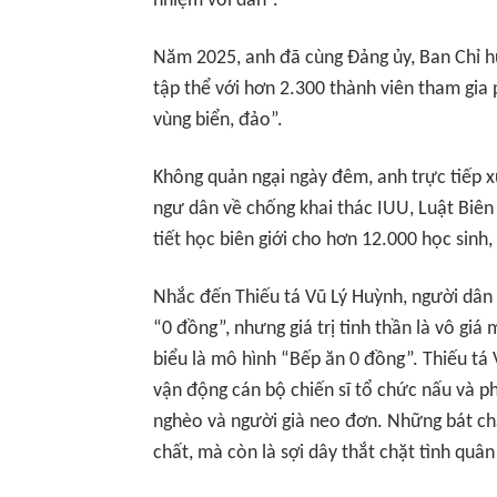
nhiệm với dân”.
Năm 2025, anh đã cùng Đảng ủy, Ban Chỉ 
tập thể với hơn 2.300 thành viên tham gia
vùng biển, đảo”.
Không quản ngại ngày đêm, anh trực tiếp x
ngư dân về chống khai thác IUU, Luật Biên
tiết học biên giới cho hơn 12.000 học sinh
Nhắc đến Thiếu tá Vũ Lý Huỳnh, người dâ
“0 đồng”, nhưng giá trị tinh thần là vô giá
biểu là mô hình “Bếp ăn 0 đồng”. Thiếu tá 
vận động cán bộ chiến sĩ tổ chức nấu và p
nghèo và người già neo đơn. Những bát chá
chất, mà còn là sợi dây thắt chặt tình quân