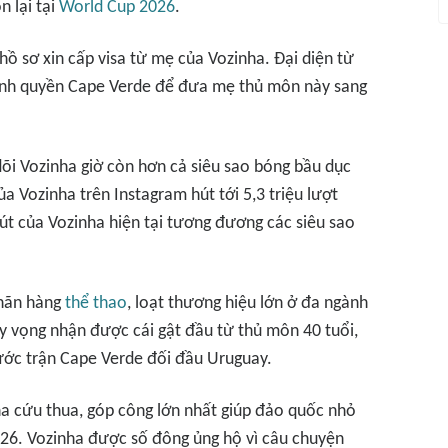
n lại tại
World Cup 2026
.
ồ sơ xin cấp visa từ mẹ của Vozinha. Đại diện từ
hính quyền Cape Verde để đưa mẹ thủ môn này sang
dõi Vozinha giờ còn hơn cả siêu sao bóng bầu dục
 Vozinha trên Instagram hút tới 5,3 triệu lượt
hút của Vozinha hiện tại tương đương các siêu sao
nhãn hàng
thể thao
, loạt thương hiệu lớn ở đa ngành
hy vọng nhận được cái gật đầu từ thủ môn 40 tuổi,
rước trận Cape Verde đối đầu Uruguay.
ha cứu thua, góp công lớn nhất giúp đảo quốc nhỏ
26. Vozinha được số đông ủng hộ vì câu chuyện