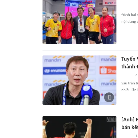
Đánh bại 
nội dung đ
Tuyển 
thành 
6
Sau trận t
nhiều lần 
[Ảnh] 
bán kế
5