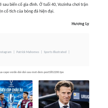
sau biến cố gia đình. Ở tuổi 40, Vozinha chơi trận
n cổ tích của bóng đá hiện đại.
Hương Ly
nstagram
Patrick Mahomes
Sports Illustrated
cua-cape-verde-doi-doi-sau-mot-dem-post1852200.tpo