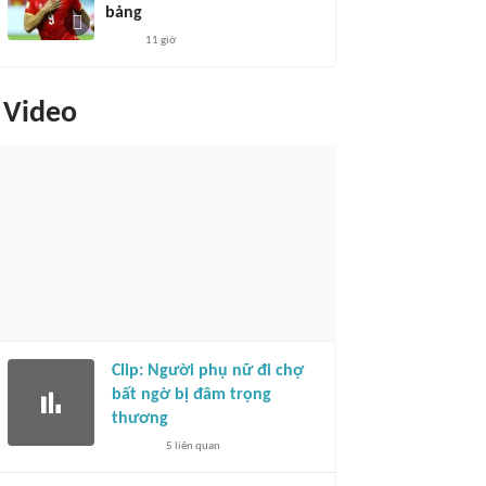
bảng
11 giờ
Video
Clip: Người phụ nữ đi chợ
bất ngờ bị đâm trọng
thương
5
liên quan