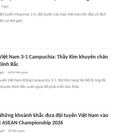
8 giờ
đội tuyển Myanmar 2-0, đội tuyển cầu mây Việt Nam lần đầu vô địch
ôi nữ thế giới.
Việt Nam 3-1 Campuchia: Thầy Kim khuyên chân
Đình Bắc
 giờ
6436
liên quan
uyển Việt Nam thắng Campuchia 3-1, HLV Kim Sang Sik tiết lộ ông đã
khuyên Đình Bắc xuất ngoại để phát triển bản thân.
Những khoảnh khắc đưa đội tuyển Việt Nam vào
t ASEAN Championship 2026
 giờ
34
liên quan