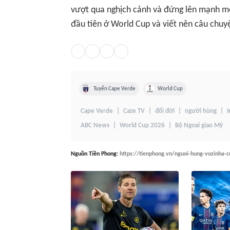
vượt qua nghịch cảnh và đứng lên mạnh mẽ 
đầu tiên ở World Cup và viết nên câu chuyệ
Tuyển Cape Verde
World Cup
Cape Verde
Caze TV
đổi đời
người hùng
I
ABC News
World Cup 2026
Bộ Ngoại giao Mỹ
Nguồn
Tiền Phong
:
https://tienphong.vn/nguoi-hung-vozinha-