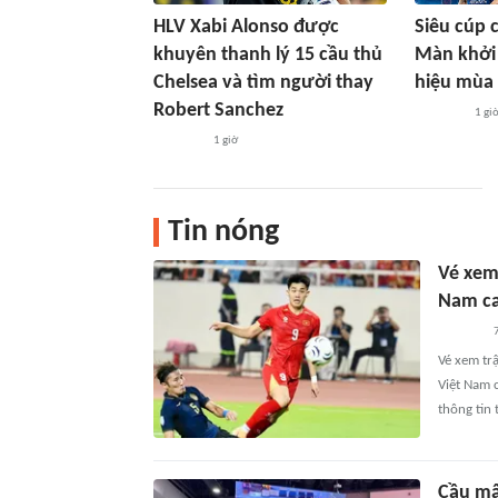
HLV Xabi Alonso được
Siêu cúp 
khuyên thanh lý 15 cầu thủ
Màn khởi
Chelsea và tìm người thay
hiệu mùa 
Robert Sanchez
1 gi
1 giờ
Tin nóng
Vé xem
Nam ca
7
Vé xem tr
Việt Nam 
thông tin 
Cầu mâ