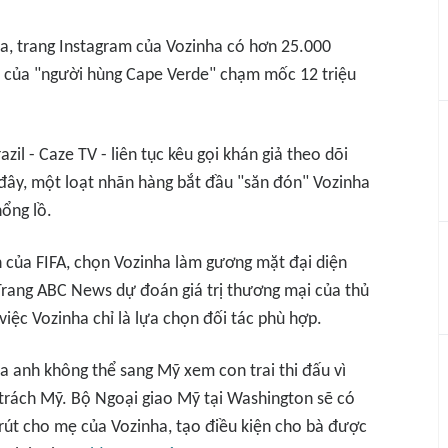
a, trang Instagram của Vozinha có hơn 25.000
am của "người hùng Cape Verde" chạm mốc 12 triệu
azil -
Caze TV
- liên tục kêu gọi khán giả theo dõi
đây, một loạt nhãn hàng bắt đầu "săn đón" Vozinha
ổng lồ.
nh của FIFA, chọn Vozinha làm gương mặt đại diện
Trang
ABC News
dự đoán giá trị thương mại của thủ
việc Vozinha chỉ là lựa chọn đối tác phù hợp.
 anh không thể sang Mỹ xem con trai thi đấu vì
c trách Mỹ. Bộ Ngoại giao Mỹ tại Washington sẽ có
 rút cho mẹ của Vozinha, tạo điều kiện cho bà được