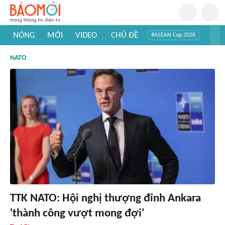
NÓNG
MỚI
VIDEO
CHỦ ĐỀ
#ASEAN Cup 2026
#Trí tuệ nhân tạo
#Mỹ - Iran
#Khám phá Việt Nam
NATO
#Khám phá thế giới
TTK NATO: Hội nghị thượng đỉnh Ankara
'thành công vượt mong đợi'