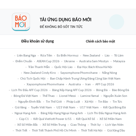
TẢI ỨNG DỤNG BÁO MỚI
ĐỂ KHÔNG BỎ SÓT TIN TỨC
Điều khoản sử dụng
Chính sách bảo mật
Liên Bang Nga
Rửa Tiền
Eo Biển Hormuz
New Zealand
Lào
Tô Lâm
Điểm Chuẩn
ASEAN Cup 2026
Ukraine
Australia Sam Mostyn
Malaysia
Trần Thanh Mẫn
Quốc Hội Lào
Đại Học Bách Khoa Hà Nội
New Zealand Cindy Kiro
Saysomphone Phomvihane
Nắng Nóng
Chủ Tịch Quốc Hội
Ban Chấp Hành Trung Ương Đảng Cộng Sản Việt Nam
Xaysomphone Phomvihane
Australia
Iran
AFF Cup 2026
Lịch Thi Đấu AFF Cup 2026
Bảng Xếp Hạng AFF Cup 2026
Bóng Đá
Báo Bóng Đá
Bóng Đá Việt Nam
Thể Thao
Lionel Messi
Lamine Yamal
Nguyễn Xuân Son
Nguyễn Đình Bắc
Tin Thế Giới
Pháp Luật
Xã Hội
Tin Bão
Tin Tức
Giá Vàng
Tuyển Việt Nam
U23 Việt Nam
U17 Việt Nam
Kết Quả Bóng Đá
Ngoại Hạng Anh
Bảng Xếp Hạng Ngoại Hạng Anh
Lịch Thi Đấu Ngoại Hạng Anh
Cúp C1
Kết Quả Vietlott Power 6/55
Kết Quả Xổ Số
Xổ Số Miền Nam
Xổ Số Miền Bắc
Xổ Số Miền Trung
Giao Thông
Thời Sự
Lịch Vạn Niên
Thời Tiết
Thời Tiết Thành Phố Hồ Chí Minh
Thời Tiết Hà Nội
Giá Xăng Dầu