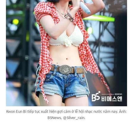
Kwon Eun Bi tiếp tục xuất hiện gợi cảm ở lễ hội nhạc nước năm nay. Ảnh:
BSNews, @Silver_rain.