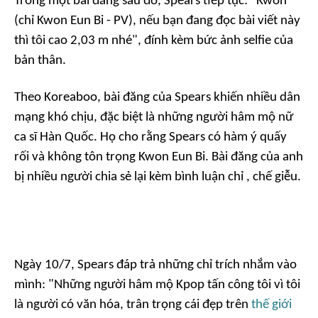
Trong một bài đăng sau đó, Spears tiếp tục: "Kwon
(chỉ Kwon Eun Bi - PV), nếu bạn đang đọc bài viết này
thì tôi cao 2,03 m nhé", đính kèm bức ảnh selfie của
bản thân.
Theo
Koreaboo
, bài đăng của Spears khiến nhiều dân
mạng khó chịu, đặc biệt là những người hâm mộ nữ
ca sĩ Hàn Quốc. Họ cho rằng Spears có hàm ý quấy
rối và không tôn trọng Kwon Eun Bi. Bài đăng của anh
bị nhiều người chia sẻ lại kèm bình luận chỉ , chế giễu.
Ngày 10/7, Spears đáp trả những chỉ trích nhắm vào
mình: "Những người hâm mộ Kpop tấn công tôi vì tôi
là người có văn hóa, trân trọng cái đẹp trên
thế giới