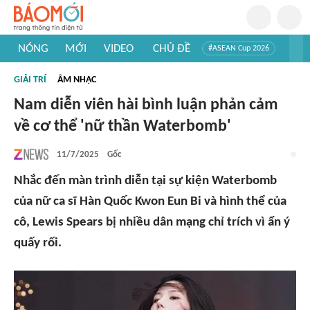
NÓNG
MỚI
VIDEO
CHỦ ĐỀ
#ASEAN Cup 2026
#Trí tuệ nhân tạo
#Mỹ - Iran
#Khám phá Việt Nam
GIẢI TRÍ
ÂM NHẠC
#Khám phá thế giới
Nam diễn viên hài bình luận phản cảm
về cơ thể 'nữ thần Waterbomb'
11/7/2025
Gốc
Nhắc đến màn trình diễn tại sự kiện Waterbomb
của nữ ca sĩ Hàn Quốc Kwon Eun Bi và hình thể của
cô, Lewis Spears bị nhiều dân mạng chỉ trích vì ẩn ý
quấy rối.