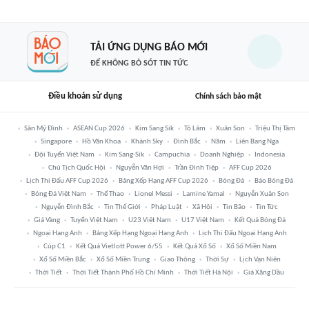
TẢI ỨNG DỤNG BÁO MỚI
ĐỂ KHÔNG BỎ SÓT TIN TỨC
Điều khoản sử dụng
Chính sách bảo mật
Sân Mỹ Đình
ASEAN Cup 2026
Kim Sang Sik
Tô Lâm
Xuân Son
Triệu Thị Tâm
Singapore
Hồ Văn Khoa
Khánh Sky
Đình Bắc
Năm
Liên Bang Nga
Đội Tuyển Việt Nam
Kim Sang-Sik
Campuchia
Doanh Nghiệp
Indonesia
Chủ Tịch Quốc Hội
Nguyễn Văn Hợi
Trần Đình Tiệp
AFF Cup 2026
Lịch Thi Đấu AFF Cup 2026
Bảng Xếp Hạng AFF Cup 2026
Bóng Đá
Báo Bóng Đá
Bóng Đá Việt Nam
Thể Thao
Lionel Messi
Lamine Yamal
Nguyễn Xuân Son
Nguyễn Đình Bắc
Tin Thế Giới
Pháp Luật
Xã Hội
Tin Bão
Tin Tức
Giá Vàng
Tuyển Việt Nam
U23 Việt Nam
U17 Việt Nam
Kết Quả Bóng Đá
Ngoại Hạng Anh
Bảng Xếp Hạng Ngoại Hạng Anh
Lịch Thi Đấu Ngoại Hạng Anh
Cúp C1
Kết Quả Vietlott Power 6/55
Kết Quả Xổ Số
Xổ Số Miền Nam
Xổ Số Miền Bắc
Xổ Số Miền Trung
Giao Thông
Thời Sự
Lịch Vạn Niên
Thời Tiết
Thời Tiết Thành Phố Hồ Chí Minh
Thời Tiết Hà Nội
Giá Xăng Dầu