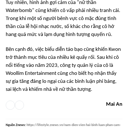
Tuy nhiên, hình ảnh gợi cảm của "nữ thần
Waterbomb" cũng khiến cô vấp phải nhiều tranh cãi.
Trong khi một số người bênh vực cô mặc đúng tinh
thần của lễ hội nhạc nước, số khác cho rằng cô hở
hang quá mức và lạm dụng hình tượng quyến rũ.
Bên cạnh đó, việc biểu diễn táo bạo cũng khiến Kwon
trở thành mục tiêu của nhiều kẻ quấy rối. Sau khi cô
nổi tiếng vào năm 2023, công ty quản lý của cô là
Woollim Entertainment cũng cho biết họ nhận thấy
sự gia tăng đáng lo ngại của các bình luận phỉ báng,
sai lệch và khiếm nhã về nữ thần tượng.
Mai An
Nguồn
Znews
:
https://lifestyle.znews.vn/nam-dien-vien-hai-binh-luan-phan-cam-