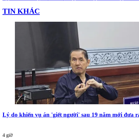
TIN KHÁC
Lý do khiến vụ án 'giết người' sau 19 năm mới đưa r
4 giờ