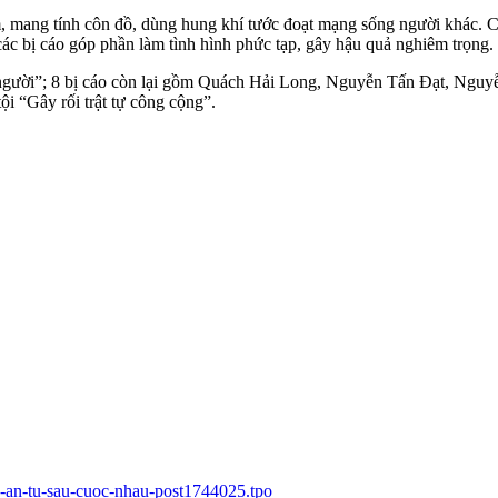
, mang tính côn đồ, dùng hung khí tước đoạt mạng sống người khác. Cá
ác bị cáo góp phần làm tình hình phức tạp, gây hậu quả nghiêm trọng.
 người”; 8 bị cáo còn lại gồm Quách Hải Long, Nguyễn Tấn Đạt, Ng
i “Gây rối trật tự công cộng”.
nh-an-tu-sau-cuoc-nhau-post1744025.tpo