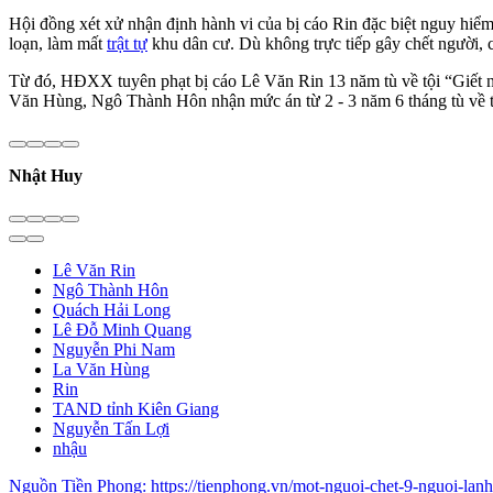
Hội đồng xét xử nhận định hành vi của bị cáo Rin đặc biệt nguy hiểm
loạn, làm mất
trật tự
khu dân cư. Dù không trực tiếp gây chết người, c
Từ đó, HĐXX tuyên phạt bị cáo Lê Văn Rin 13 năm tù về tội “Giết
Văn Hùng, Ngô Thành Hôn nhận mức án từ 2 - 3 năm 6 tháng tù về tộ
Nhật Huy
Lê Văn Rin
Ngô Thành Hôn
Quách Hải Long
Lê Đỗ Minh Quang
Nguyễn Phi Nam
La Văn Hùng
Rin
TAND tỉnh Kiên Giang
Nguyễn Tấn Lợi
nhậu
Nguồn
Tiền Phong
:
https://tienphong.vn/mot-nguoi-chet-9-nguoi-la