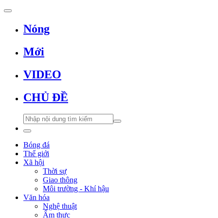
Nóng
Mới
VIDEO
CHỦ ĐỀ
Bóng đá
Thế giới
Xã hội
Thời sự
Giao thông
Môi trường - Khí hậu
Văn hóa
Nghệ thuật
Ẩm thực