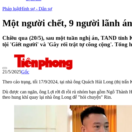
Pháp luật
Hình sự - Dân sự
Một người chết, 9 người lãnh án
Chiều qua (20/5), sau một tuần nghị án, TAND tỉnh 
tội 'Giết người' và 'Gây rối trật tự công cộng'. Tổng
21/5/2025
Gốc
Theo cáo trạng, tối 17/9/2024, tại nhà ông Quách Hải Long (thị trấ
Dù được can ngăn, ông Lợi rời đi rồi rủ nhóm bạn gồm Ngô Thàn
theo hung khí quay lại nhà ông Long để "hỏi chuyện" Rin.