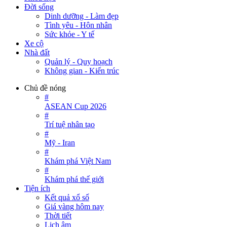
Đời sống
Dinh dưỡng - Làm đẹp
Tình yêu - Hôn nhân
Sức khỏe - Y tế
Xe cộ
Nhà đất
Quản lý - Quy hoạch
Không gian - Kiến trúc
Chủ đề nóng
#
ASEAN Cup 2026
#
Trí tuệ nhân tạo
#
Mỹ - Iran
#
Khám phá Việt Nam
#
Khám phá thế giới
Tiện ích
Kết quả xổ số
Giá vàng hôm nay
Thời tiết
Lịch âm