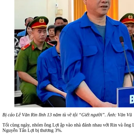
Bị cáo Lê Văn Rin lĩnh 13 năm tù về tội “Giết người”. Ảnh: Văn Vũ
Tối cùng ngày, nhóm ông Lợi ập vào nhà đánh nhau với Rin và ông
Nguyễn Tấn Lợi bị thương 3%.