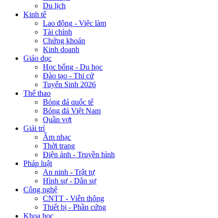
Du lịch
Kinh tế
Lao động - Việc làm
Tài chính
Chứng khoán
Kinh doanh
Giáo dục
Học bổng - Du học
Đào tạo - Thi cử
Tuyển Sinh 2026
Thể thao
Bóng đá quốc tế
Bóng đá Việt Nam
Quần vợt
Giải trí
Âm nhạc
Thời trang
Điện ảnh - Truyền hình
Pháp luật
An ninh - Trật tự
Hình sự - Dân sự
Công nghệ
CNTT - Viễn thông
Thiết bị - Phần cứng
Khoa học