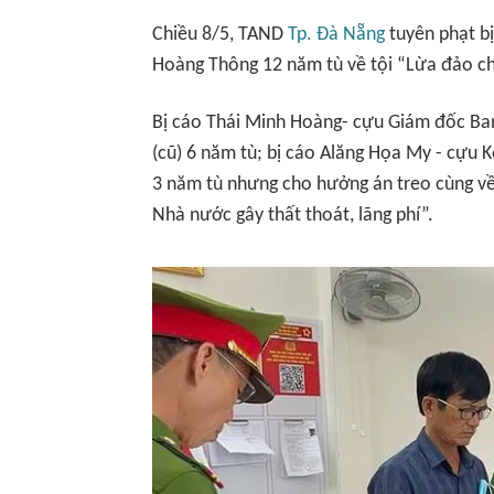
Chiều 8/5, TAND
Tp. Đà Nẵng
tuyên phạt b
Hoàng Thông 12 năm tù về tội “Lừa đảo ch
Bị cáo Thái Minh Hoàng- cựu Giám đốc Ba
(cũ) 6 năm tù; bị cáo Alăng Họa My - cựu
3 năm tù nhưng cho hưởng án treo cùng về 
Nhà nước gây thất thoát, lãng phí”.