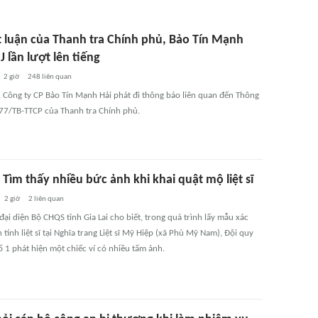
t luận của Thanh tra Chính phủ, Bảo Tín Mạnh
J lần lượt lên tiếng
2 giờ
248
liên quan
, Công ty CP Bảo Tín Mạnh Hải phát đi thông báo liên quan đến Thông
77/TB-TTCP của Thanh tra Chính phủ.
: Tìm thấy nhiều bức ảnh khi khai quật mộ liệt sĩ
2 giờ
2
liên quan
đại diện Bộ CHQS tỉnh Gia Lai cho biết, trong quá trình lấy mẫu xác
tính liệt sĩ tại Nghĩa trang Liệt sĩ Mỹ Hiệp (xã Phù Mỹ Nam), Đội quy
 1 phát hiện một chiếc ví có nhiều tấm ảnh.