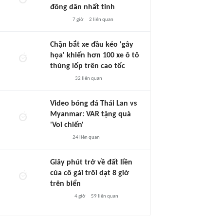
đông dân nhất tỉnh
7 giờ
2
liên quan
Chặn bắt xe đầu kéo 'gây
họa' khiến hơn 100 xe ô tô
thủng lốp trên cao tốc
32
liên quan
Video bóng đá Thái Lan vs
Myanmar: VAR tặng quà
'Voi chiến'
24
liên quan
Giây phút trở về đất liền
của cô gái trôi dạt 8 giờ
trên biển
4 giờ
59
liên quan