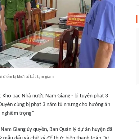
ời điểm bị khởi tố bắt tạm giam
 Kho bạc Nhà nước Nam Giang - bị tuyên phạt 3
Duyên cùng bị phạt 3 năm tù nhưng cho hưởng án
ả nghiêm trọng”
 Nam Giang ủy quyền, Ban Quản lý dự án huyện đã
ký mẫu dấu và chữ ký để thực hiện thanh toán Dự