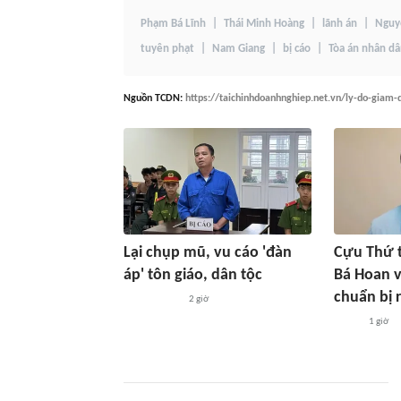
Phạm Bá Lĩnh
Thái Minh Hoàng
lãnh án
Nguy
tuyên phạt
Nam Giang
bị cáo
Tòa án nhân d
Nguồn
TCDN
:
https://taichinhdoanhnghiep.net.vn/ly-do-giam
Lại chụp mũ, vu cáo 'đàn
Cựu Thứ 
áp' tôn giáo, dân tộc
Bá Hoan v
chuẩn bị 
2 giờ
1 giờ