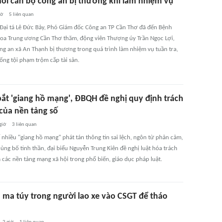
ỏi cán bộ công an bị thương khi làm nhiệm vụ
iờ
5
liên quan
 Đại tá Lê Đức Bảy, Phó Giám đốc Công an TP Cần Thơ đã đến Bệnh
hoa Trung ương Cần Thơ thăm, động viên Thượng úy Trần Ngọc Lợi,
ng an xã An Thạnh bị thương trong quá trình làm nhiệm vụ tuần tra,
ống tội phạm trộm cắp tài sản.
bắt 'giang hồ mạng', ĐBQH đề nghị quy định trách
của nền tảng số
giờ
3
liên quan
 nhiều "giang hồ mạng" phát tán thông tin sai lệch, ngôn từ phản cảm,
ủng bố tinh thần, đại biểu Nguyễn Trung Kiên đề nghị luật hóa trách
 các nền tảng mạng xã hội trong phổ biến, giáo dục pháp luật.
u ma túy trong người lao xe vào CSGT để tháo