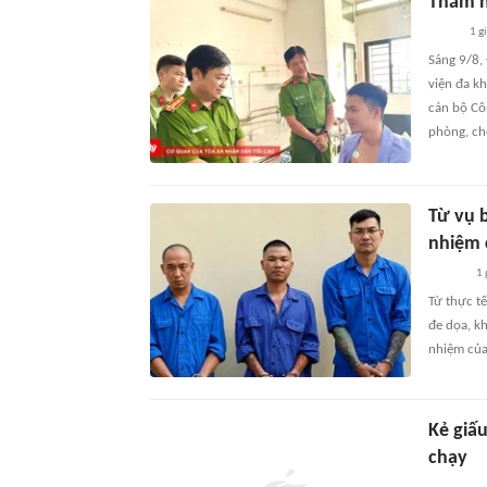
Thăm h
1 g
Sáng 9/8,
viện đa k
cán bộ Cô
phòng, ch
Từ vụ 
nhiệm 
1 
Từ thực tế
đe dọa, kh
nhiệm của
Kẻ giấ
chạy