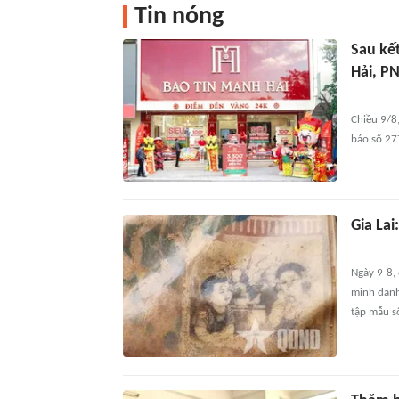
Tin nóng
Sau kế
Hải, PN
Chiều 9/8
báo số 27
Gia Lai
Ngày 9-8, 
minh danh 
tập mẫu số