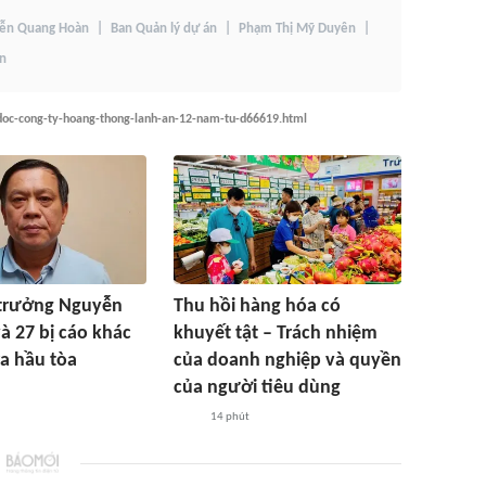
ễn Quang Hoàn
Ban Quản lý dự án
Phạm Thị Mỹ Duyên
ân
-doc-cong-ty-hoang-thong-lanh-an-12-nam-tu-d66619.html
trưởng Nguyễn
Thu hồi hàng hóa có
à 27 bị cáo khác
khuyết tật – Trách nhiệm
ra hầu tòa
của doanh nghiệp và quyền
của người tiêu dùng
14 phút