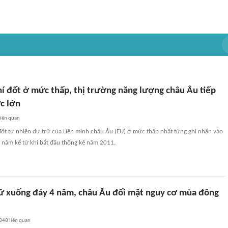
hí đốt ở mức thấp, thị trường năng lượng châu Âu tiếp
ực lớn
iên quan
 đốt tự nhiên dự trữ của Liên minh châu Âu (EU) ở mức thấp nhất từng ghi nhận vào
g năm kể từ khi bắt đầu thống kê năm 2011.
rữ xuống đáy 4 năm, châu Âu đối mặt nguy cơ mùa đông
348
liên quan