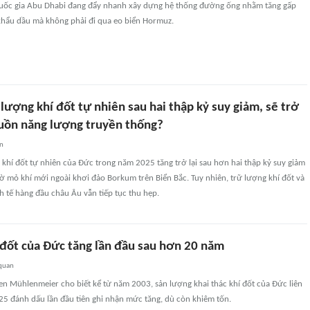
uốc gia Abu Dhabi đang đẩy nhanh xây dựng hệ thống đường ống nhằm tăng gấp
 khẩu dầu mà không phải đi qua eo biển Hormuz.
lượng khí đốt tự nhiên sau hai thập kỷ suy giảm, sẽ trở
nguồn năng lượng truyền thống?
an
 khí đốt tự nhiên của Đức trong năm 2025 tăng trở lại sau hơn hai thập kỷ suy giảm
hờ mỏ khí mới ngoài khơi đảo Borkum trên Biển Bắc. Tuy nhiên, trữ lượng khí đốt và
 tế hàng đầu châu Âu vẫn tiếp tục thu hẹp.
í đốt của Đức tăng lần đầu sau hơn 20 năm
 quan
en Mühlenmeier cho biết kể từ năm 2003, sản lượng khai thác khí đốt của Đức liên
25 đánh dấu lần đầu tiên ghi nhận mức tăng, dù còn khiêm tốn.