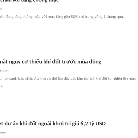
ở châu Âu tăng chóng mặt
an
u Âu đang tăng chóng mặt, với mức tăng gần 50% chỉ trong vòng 1 tháng qua...
mặt nguy cơ thiếu khí đốt trước mùa đông
n quan
inor cảnh báo châu Âu khó có thể lấp đầy các kho dự trữ khí đốt tự nhiên lên mức
g.
 dự án khí đốt ngoài khơi trị giá 6,2 tỷ USD
 quan