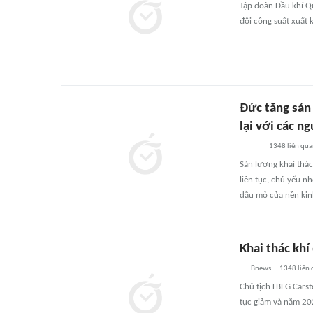
Tập đoàn Dầu khí Q
đôi công suất xuất
Đức tăng sản 
lại với các 
1348
liên qu
Sản lượng khai thác
liên tục, chủ yếu n
dầu mỏ của nền kinh
Khai thác kh
Bnews
1348
liên
Chủ tịch LBEG Carst
tục giảm và năm 20