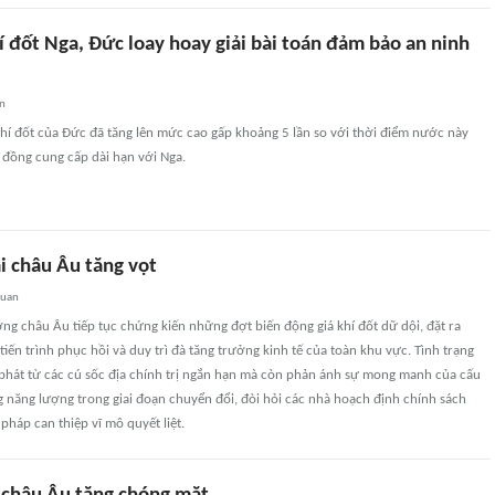
 đốt Nga, Đức loay hoay giải bài toán đảm bảo an ninh
an
hí đốt của Đức đã tăng lên mức cao gấp khoảng 5 lần so với thời điểm nước này
 đồng cung cấp dài hạn với Nga.
ại châu Âu tăng vọt
quan
ng châu Âu tiếp tục chứng kiến những đợt biến động giá khí đốt dữ dội, đặt ra
tiến trình phục hồi và duy trì đà tăng trưởng kinh tế của toàn khu vực. Tình trạng
 phát từ các cú sốc địa chính trị ngắn hạn mà còn phản ánh sự mong manh của cấu
 năng lượng trong giai đoạn chuyển đổi, đòi hỏi các nhà hoạch định chính sách
pháp can thiệp vĩ mô quyết liệt.