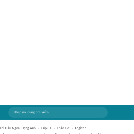
 Thi Đấu Ngoại Hạng Anh
Cúp C1
Tháo Gỡ
Logistic