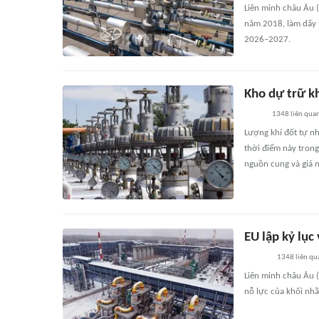
Liên minh châu Âu 
năm 2018, làm dấy 
2026–2027.
Kho dự trữ k
1348
liên qua
Lượng khí đốt tự nh
thời điểm này trong
nguồn cung và giá 
EU lập kỷ lục
1348
liên qu
Liên minh châu Âu (
nỗ lực của khối nh