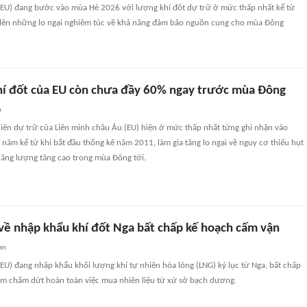
(EU) đang bước vào mùa Hè 2026 với lượng khí đốt dự trữ ở mức thấp nhất kể từ
lên những lo ngại nghiêm túc về khả năng đảm bảo nguồn cung cho mùa Đông
hí đốt của EU còn chưa đầy 60% ngay trước mùa Đông
n
iên dự trữ của Liên minh châu Âu (EU) hiện ở mức thấp nhất từng ghi nhận vào
 năm kể từ khi bắt đầu thống kê năm 2011, làm gia tăng lo ngại về nguy cơ thiếu hụt
năng lượng tăng cao trong mùa Đông tới.
 về nhập khẩu khí đốt Nga bất chấp kế hoạch cấm vận
an
EU) đang nhập khẩu khối lượng khí tự nhiên hóa lỏng (LNG) kỷ lục từ Nga, bất chấp
ằm chấm dứt hoàn toàn việc mua nhiên liệu từ xứ sở bạch dương.