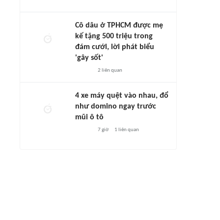
Cô dâu ở TPHCM được mẹ
kế tặng 500 triệu trong
đám cưới, lời phát biểu
'gây sốt'
2
liên quan
4 xe máy quệt vào nhau, đổ
như domino ngay trước
mũi ô tô
7 giờ
1
liên quan