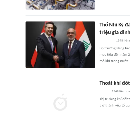
Thổ Nhĩ Kỳ đ
triệu gia đì
1348
liên
Bộ trưởng Năng lượn
mục tiêu đến năm 20
mỏ khí trong nước,
Thoát khí đốt
1348
liên qu
Thị trường khí đốt 
trở thành yếu tố quy