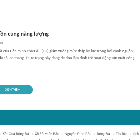
ồn cung năng lượng
uan
ốt của Liên minh châu Âu (EU) giảm xuống mức thấp kỷ lục trong bối cảnh nguồn
iá cả leo thang. Thực trạng này đang đe dọa làm đình trệ hoạt động sản xuất công
XEM THÊM
Kết Quả Bóng Đá
Xổ Số Miền Bắc
Nguyễn Đình Bắc
Bóng Đá
Tin Tức
Lịch