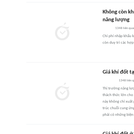
Không còn khí
năng lượng
1348
liên qu
Chi phí nhập khẩu k
còn duy trì các hợp
Giá khí đốt t
1348
liên 
Thị trường năng lượ
thách thức lớn cho 
này không chỉ xuất
trúc chuỗi cung ứng
phải có những biện 