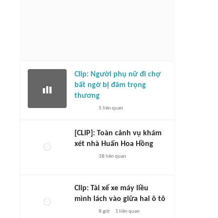
Clip: Người phụ nữ đi chợ
bất ngờ bị đâm trọng
thương
5
liên quan
[CLIP]: Toàn cảnh vụ khám
xét nhà Huấn Hoa Hồng
38
liên quan
Clip: Tài xế xe máy liều
mình lách vào giữa hai ô tô
8 giờ
1
liên quan