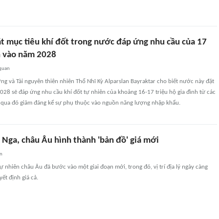
ặt mục tiêu khí đốt trong nước đáp ứng nhu cầu của 17
nh vào năm 2028
 quan
g và Tài nguyên thiên nhiên Thổ Nhĩ Kỳ Alparslan Bayraktar cho biết nước này đặt
28 sẽ đáp ứng nhu cầu khí đốt tự nhiên của khoảng 16-17 triệu hộ gia đình từ các
 qua đó giảm đáng kể sự phụ thuộc vào nguồn năng lượng nhập khẩu.
 Nga, châu Âu hình thành 'bản đồ' giá mới
an
tự nhiên châu Âu đã bước vào một giai đoạn mới, trong đó, vị trí địa lý ngày càng
ết định giá cả.