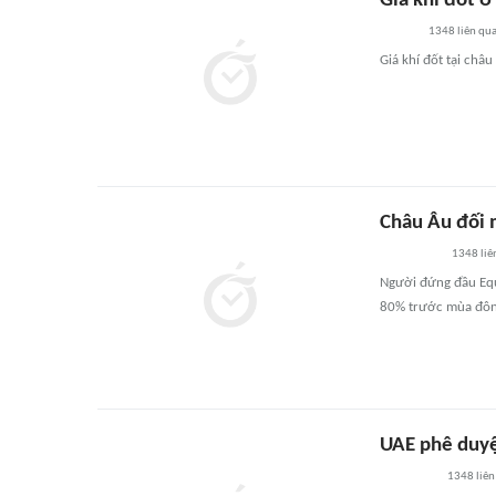
Giá khí đốt 
1348
liên qu
Giá khí đốt tại châ
Châu Âu đối 
1348
liê
Người đứng đầu Equ
80% trước mùa đôn
UAE phê duyệt
1348
liên