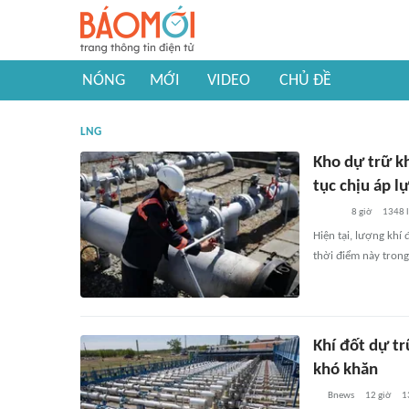
NÓNG
MỚI
VIDEO
CHỦ ĐỀ
LNG
Kho dự trữ k
tục chịu áp l
8 giờ
1348
l
Hiện tại, lượng khí
thời điểm này tron
Khí đốt dự t
khó khăn
Bnews
12 giờ
1