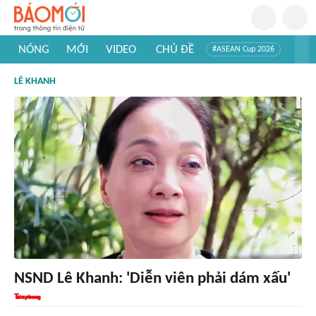
NÓNG
MỚI
VIDEO
CHỦ ĐỀ
#ASEAN Cup 2026
#Trí tuệ nhân tạo
#Mỹ - Iran
#Khám phá Việt Nam
LÊ KHANH
#Khám phá thế giới
NSND Lê Khanh: 'Diễn viên phải dám xấu'