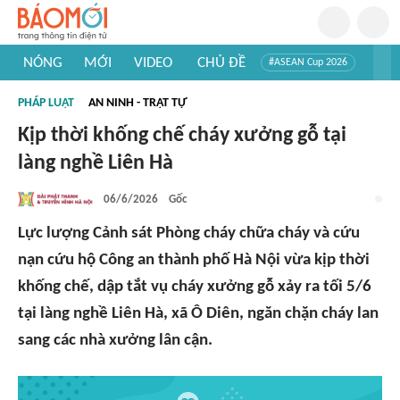
NÓNG
MỚI
VIDEO
CHỦ ĐỀ
#ASEAN Cup 2026
#Trí tuệ nhân tạo
#Mỹ - Iran
#Khám phá Việt Nam
PHÁP LUẬT
AN NINH - TRẬT TỰ
#Khám phá thế giới
Kịp thời khống chế cháy xưởng gỗ tại
làng nghề Liên Hà
06/6/2026
Gốc
Lực lượng Cảnh sát Phòng cháy chữa cháy và cứu
nạn cứu hộ Công an thành phố Hà Nội vừa kịp thời
khống chế, dập tắt vụ cháy xưởng gỗ xảy ra tối 5/6
tại làng nghề Liên Hà, xã Ô Diên, ngăn chặn cháy lan
sang các nhà xưởng lân cận.