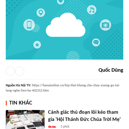
Quốc Dũng
Nguồn
Hà Nội TV
:
https://hanoionline.vn/kip-thoi-khong-che-chay-xuong-go-tai-
lang-nghe-lien-ha-402312.htm
TIN KHÁC
Cảnh giác thủ đoạn lôi kéo tham
gia 'Hội Thánh Đức Chúa Trời Mẹ'
3 phút