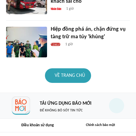
khách sai chỗ
1 giờ
Hiệp đồng phá án, chặn đứng vụ
tàng trữ ma túy 'khủng'
1 giờ
VỀ TRANG CHỦ
TẢI ỨNG DỤNG BÁO MỚI
ĐỂ KHÔNG BỎ SÓT TIN TỨC
Điều khoản sử dụng
Chính sách bảo mật