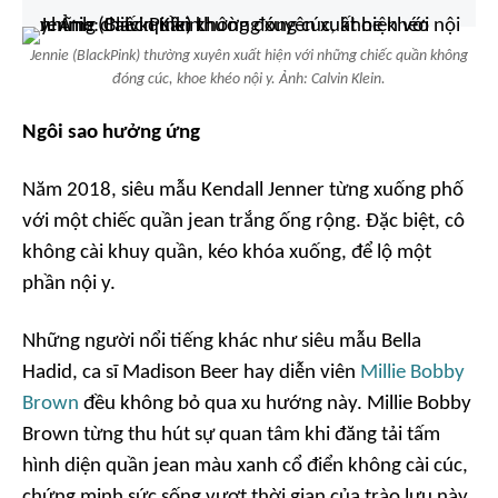
Jennie (BlackPink) thường xuyên xuất hiện với những chiếc quần không
đóng cúc, khoe khéo nội y. Ảnh: Calvin Klein.
Ngôi sao hưởng ứng
Năm 2018, siêu mẫu Kendall Jenner từng xuống phố
với một chiếc quần jean trắng ống rộng. Đặc biệt, cô
không cài khuy quần, kéo khóa xuống, để lộ một
phần nội y.
Những người nổi tiếng khác như siêu mẫu Bella
Hadid, ca sĩ Madison Beer hay diễn viên
Millie Bobby
Brown
đều không bỏ qua xu hướng này. Millie Bobby
Brown từng thu hút sự quan tâm khi đăng tải tấm
hình diện quần jean màu xanh cổ điển không cài cúc,
chứng minh sức sống vượt thời gian của trào lưu này.