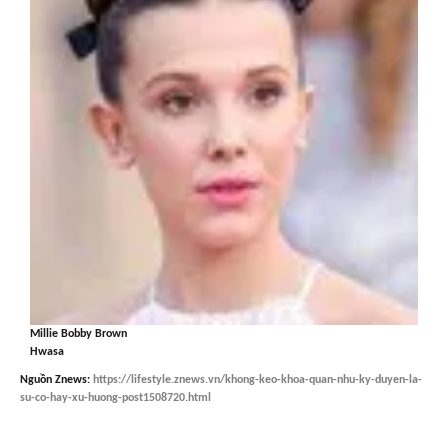
Millie Bobby Brown
Hwasa
Nguồn
Znews
:
https://lifestyle.znews.vn/khong-keo-khoa-quan-nhu-ky-duyen-la-
su-co-hay-xu-huong-post1508720.html