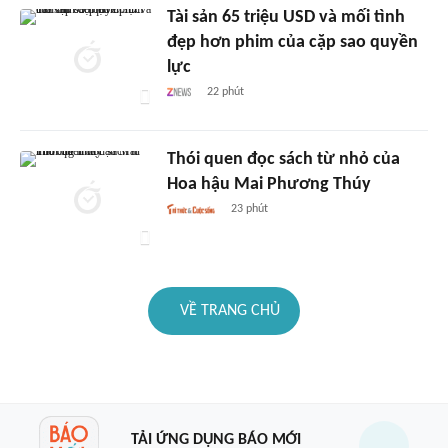
Tài sản 65 triệu USD và mối tình
đẹp hơn phim của cặp sao quyền
lực
22 phút
Thói quen đọc sách từ nhỏ của
Hoa hậu Mai Phương Thúy
23 phút
VỀ TRANG CHỦ
TẢI ỨNG DỤNG BÁO MỚI