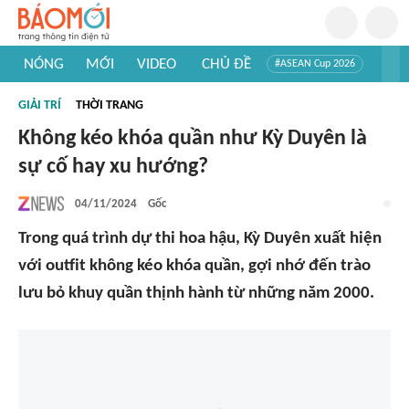
NÓNG
MỚI
VIDEO
CHỦ ĐỀ
#ASEAN Cup 2026
#Trí tuệ nhân tạo
#Mỹ - Iran
#Khám phá Việt Nam
GIẢI TRÍ
THỜI TRANG
#Khám phá thế giới
Không kéo khóa quần như Kỳ Duyên là
sự cố hay xu hướng?
04/11/2024
Gốc
Trong quá trình dự thi hoa hậu, Kỳ Duyên xuất hiện
với outfit không kéo khóa quần, gợi nhớ đến trào
lưu bỏ khuy quần thịnh hành từ những năm 2000.