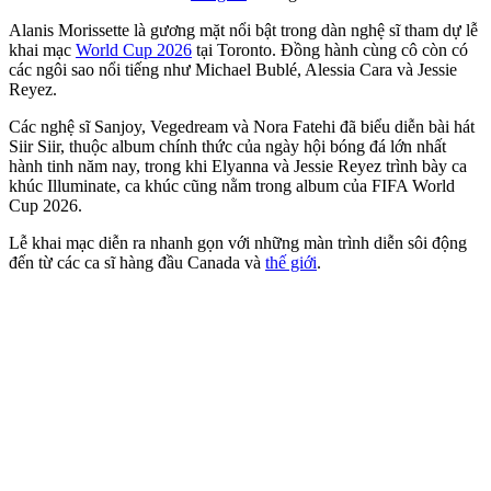
Alanis Morissette là gương mặt nổi bật trong dàn nghệ sĩ tham dự lễ
khai mạc
World Cup 2026
tại Toronto. Đồng hành cùng cô còn có
các ngôi sao nổi tiếng như Michael Bublé, Alessia Cara và Jessie
Reyez.
Các nghệ sĩ Sanjoy, Vegedream và Nora Fatehi đã biểu diễn bài hát
Siir Siir, thuộc album chính thức của ngày hội bóng đá lớn nhất
hành tinh năm nay, trong khi Elyanna và Jessie Reyez trình bày ca
khúc Illuminate, ca khúc cũng nằm trong album của FIFA World
Cup 2026.
Lễ khai mạc diễn ra nhanh gọn với những màn trình diễn sôi động
đến từ các ca sĩ hàng đầu Canada và
thế giới
.