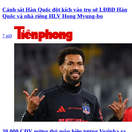
Cảnh sát Hàn Quốc đột kích vào trụ sở LĐBĐ Hàn
Quốc và nhà riêng HLV Hong Myung-bo
7 giờ
30.000 CĐV mừng thủ môn hiện tượng Vozinha ra