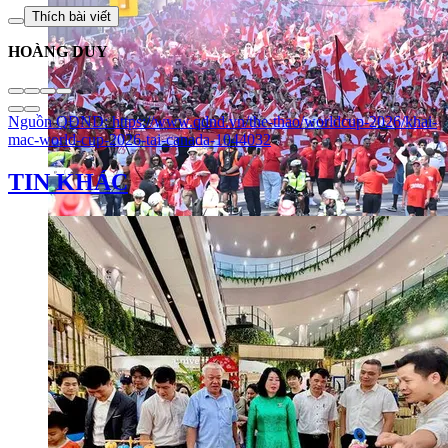
Thích bài viết
HOÀNG DUY
Nguồn
QĐND
:
https://www.qdnd.vn/the-thao/worldcup-2026/khai-
mac-world-cup-2026-tai-canada-1044032
TIN KHÁC