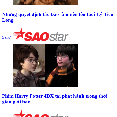
Những quyết định táo bạo làm nên tên tuổi Lý Tiểu
Long
5 giờ
Phim Harry Potter 4DX tái phát hành trong thời
gian giới hạn