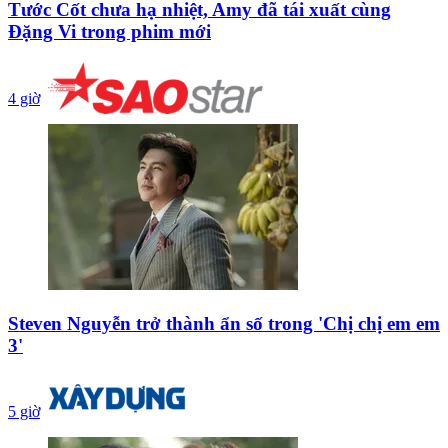
Tước Cốt chưa hạ nhiệt, Amy đã tái xuất cùng
Đặng Vi trong phim mới
4 giờ
Steven Nguyễn trở thành ẩn số trong 'Chị chị em em
3'
5 giờ