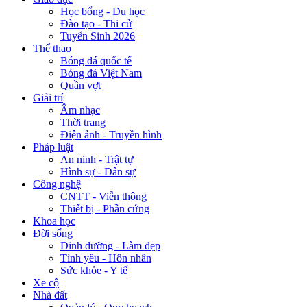
Học bổng - Du học
Đào tạo - Thi cử
Tuyển Sinh 2026
Thể thao
Bóng đá quốc tế
Bóng đá Việt Nam
Quần vợt
Giải trí
Âm nhạc
Thời trang
Điện ảnh - Truyền hình
Pháp luật
An ninh - Trật tự
Hình sự - Dân sự
Công nghệ
CNTT - Viễn thông
Thiết bị - Phần cứng
Khoa học
Đời sống
Dinh dưỡng - Làm đẹp
Tình yêu - Hôn nhân
Sức khỏe - Y tế
Xe cộ
Nhà đất