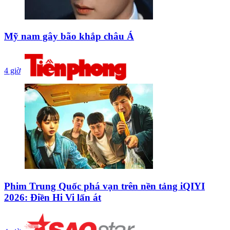
Mỹ nam gây bão khắp châu Á
4 giờ
Phim Trung Quốc phá vạn trên nền tảng iQIYI
2026: Điền Hi Vi lấn át