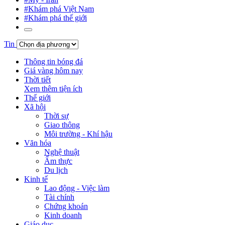
#Khám phá Việt Nam
#Khám phá thế giới
Tin
Thông tin bóng đá
Giá vàng hôm nay
Thời tiết
Xem thêm tiện ích
Thế giới
Xã hội
Thời sự
Giao thông
Môi trường - Khí hậu
Văn hóa
Nghệ thuật
Ẩm thực
Du lịch
Kinh tế
Lao động - Việc làm
Tài chính
Chứng khoán
Kinh doanh
Giáo dục