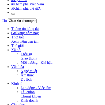
#Khám phá Việt Nam
#Khám phá thế giới
Tin
Thông tin bóng đá
Giá vàng hôm nay
Thời tiết
Xem thêm tiện ích
Thế giới
Xã hội
Thời sự
Giao thông
Môi trường - Khí hậu
Văn hóa
Nghệ thuật
Ẩm thực
Du lịch
Kinh tế
Lao động - Việc làm
Tài chính
Chứng khoán
Kinh doanh
Giáo dục