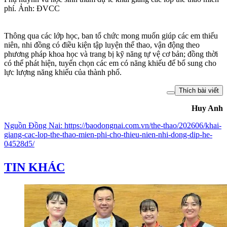
phí. Ảnh: ĐVCC
Thông qua các lớp học, ban tổ chức mong muốn giúp các em thiếu
niên, nhi đồng có điều kiện tập luyện thể thao, vận động theo
phương pháp khoa học và trang bị kỹ năng tự vệ cơ bản; đồng thời
có thể phát hiện, tuyển chọn các em có năng khiếu để bổ sung cho
lực lượng năng khiếu của thành phố.
Thích bài viết
Huy Anh
Nguồn
Đồng Nai
:
https://baodongnai.com.vn/the-thao/202606/khai-
giang-cac-lop-the-thao-mien-phi-cho-thieu-nien-nhi-dong-dip-he-
04528d5/
TIN KHÁC