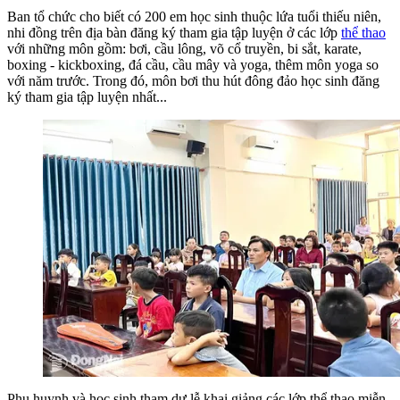
Ban tổ chức cho biết có 200 em học sinh thuộc lứa tuổi thiếu niên,
nhi đồng trên địa bàn đăng ký tham gia tập luyện ở các lớp
thể thao
với những môn gồm: bơi, cầu lông, võ cổ truyền, bi sắt, karate,
boxing - kickboxing, đá cầu, cầu mây và yoga, thêm môn yoga so
với năm trước. Trong đó, môn bơi thu hút đông đảo học sinh đăng
ký tham gia tập luyện nhất...
Phụ huynh và học sinh tham dự lễ khai giảng các lớp thể thao miễn