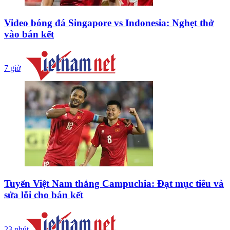
Video bóng đá Singapore vs Indonesia: Nghẹt thở
vào bán kết
7 giờ
Tuyển Việt Nam thắng Campuchia: Đạt mục tiêu và
sửa lỗi cho bán kết
23 phút