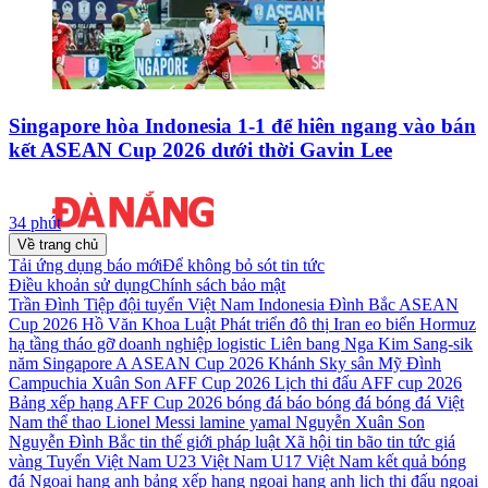
Singapore hòa Indonesia 1-1 để hiên ngang vào bán
kết ASEAN Cup 2026 dưới thời Gavin Lee
34 phút
Về trang chủ
Tải ứng dụng báo mới
Để không bỏ sót tin tức
Điều khoản sử dụng
Chính sách bảo mật
Trần Đình Tiệp
đội tuyển Việt Nam
Indonesia
Đình Bắc
ASEAN
Cup 2026
Hồ Văn Khoa
Luật Phát triển đô thị
Iran
eo biển Hormuz
hạ tầng
tháo gỡ
doanh nghiệp
logistic
Liên bang Nga
Kim Sang-sik
năm
Singapore
A ASEAN Cup 2026
Khánh Sky
sân Mỹ Đình
Campuchia
Xuân Son
AFF Cup 2026
Lịch thi đấu AFF cup 2026
Bảng xếp hạng AFF Cup 2026
bóng đá
báo bóng đá
bóng đá Việt
Nam
thể thao
Lionel Messi
lamine yamal
Nguyễn Xuân Son
Nguyễn Đình Bắc
tin thế giới
pháp luật
Xã hội
tin bão
tin tức
giá
vàng
Tuyển Việt Nam
U23 Việt Nam
U17 Việt Nam
kết quả bóng
đá
Ngoại hạng anh
bảng xếp hạng ngoại hạng anh
lịch thi đấu ngoại