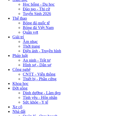
Học bổng - Du học
Đào tạo - Thi cử
Tuyển Sinh 2026
Thể thao
Bóng đá quốc tế
Bóng đá Việt Nam
Quần vợt
Giải trí
Âm nhạc
Thời trang
Điện ảnh - Truyền hình
Pháp luật
An ninh - Trật tự
Hình sự - Dân sự
Công nghệ
CNTT - Viễn thông
Thiết bị - Phần cứng
Khoa học
Đời sống
Dinh dưỡng - Làm đẹp
Tình yêu - Hôn nhân
Sức khỏe - Y tế
Xe cộ
Nhà đất