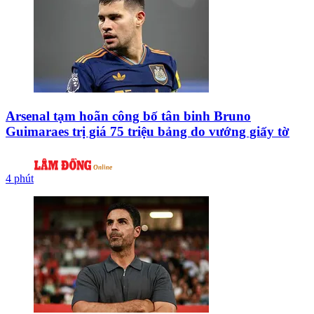
Arsenal tạm hoãn công bố tân binh Bruno
Guimaraes trị giá 75 triệu bảng do vướng giấy tờ
4 phút