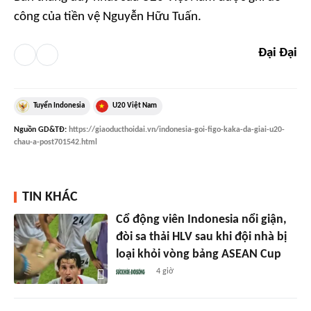
công của tiền vệ Nguyễn Hữu Tuấn.
Đại Đại
Tuyển Indonesia
U20 Việt Nam
Nguồn
GD&TĐ
:
https://giaoducthoidai.vn/indonesia-goi-figo-kaka-da-giai-u20-
chau-a-post701542.html
TIN KHÁC
Cổ động viên Indonesia nổi giận,
đòi sa thải HLV sau khi đội nhà bị
loại khỏi vòng bảng ASEAN Cup
4 giờ