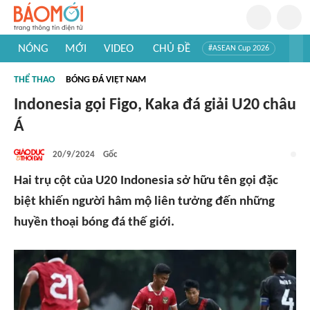
NÓNG
MỚI
VIDEO
CHỦ ĐỀ
#ASEAN Cup 2026
#Trí tuệ nhân tạo
#Mỹ - Iran
#Khám phá Việt Nam
THỂ THAO
BÓNG ĐÁ VIỆT NAM
#Khám phá thế giới
Indonesia gọi Figo, Kaka đá giải U20 châu
Á
20/9/2024
Gốc
Hai trụ cột của U20 Indonesia sở hữu tên gọi đặc
biệt khiến người hâm mộ liên tưởng đến những
huyền thoại bóng đá thế giới.