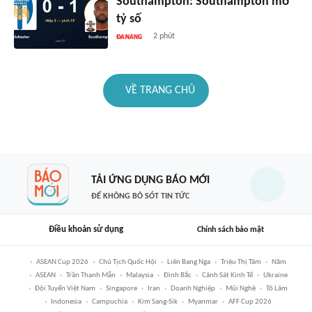
Southampton: Southampton mở
tỷ số
2 phút
VỀ TRANG CHỦ
TẢI ỨNG DỤNG BÁO MỚI
ĐỂ KHÔNG BỎ SÓT TIN TỨC
Điều khoản sử dụng
Chính sách bảo mật
ASEAN Cup 2026
Chủ Tịch Quốc Hội
Liên Bang Nga
Triệu Thị Tâm
Năm
ASEAN
Trần Thanh Mẫn
Malaysia
Đình Bắc
Cảnh Sát Kinh Tế
Ukraine
Đội Tuyển Việt Nam
Singapore
Iran
Doanh Nghiệp
Mũi Nghê
Tô Lâm
Indonesia
Campuchia
Kim Sang-Sik
Myanmar
AFF Cup 2026