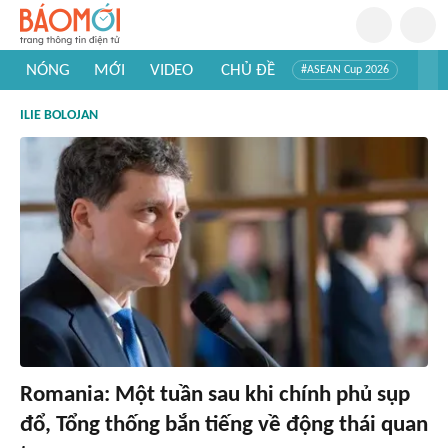
NÓNG
MỚI
VIDEO
CHỦ ĐỀ
#ASEAN Cup 2026
#Trí tuệ nhân tạo
#Mỹ - Iran
#Khám phá Việt Nam
ILIE BOLOJAN
#Khám phá thế giới
Romania: Một tuần sau khi chính phủ sụp
đổ, Tổng thống bắn tiếng về động thái quan