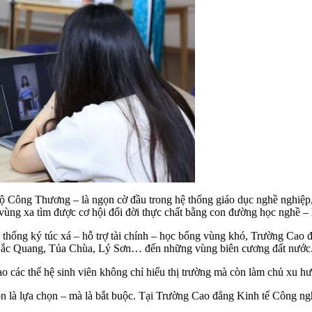
ộ Công Thương – là ngọn cờ đầu trong hệ thống giáo dục nghề nghiệp, 
vùng xa tìm được cơ hội đổi đời thực chất bằng con đường học nghề – 
hệ thống ký túc xá – hỗ trợ tài chính – học bổng vùng khó, Trường Cao
t, Bắc Quang, Tủa Chùa, Lý Sơn… đến những vùng biên cương đất nước
ạo các thế hệ sinh viên không chỉ hiểu thị trường mà còn làm chủ xu 
n là lựa chọn – mà là bắt buộc. Tại Trường Cao đẳng Kinh tế Công n