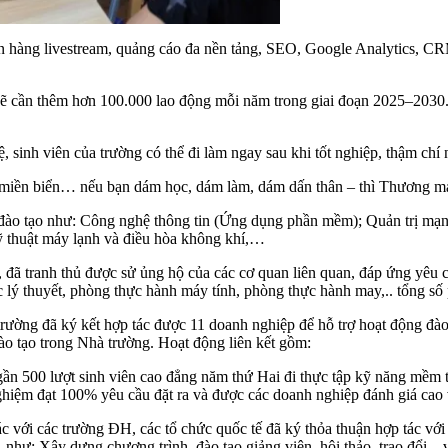
n hàng livestream, quảng cáo đa nền tảng, SEO, Google Analytics, C
 cần thêm hơn 100.000 lao động mỗi năm trong giai đoạn 2025–2030. Đ
 sinh viên của trường có thể đi làm ngay sau khi tốt nghiệp, thậm chí 
y miền biển… nếu bạn dám học, dám làm, dám dấn thân – thì Thương mại
 đào tạo như: Công nghệ thông tin (Ứng dụng phần mềm); Quản trị mạn
Kỹ thuật máy lạnh và điều hòa không khí,…
đã tranh thủ được sử ủng hộ của các cơ quan liên quan, đáp ứng yêu c
 lý thuyết, phòng thực hành máy tính, phòng thực hành may,.. tổng số 
trường đã ký kết hợp tác được 11 doanh nghiệp để hỗ trợ hoạt động đào
đào tạo trong Nhà trường. Hoạt động liên kết gồm:
 gần 500 lượt sinh viên cao đẳng năm thứ Hai đi thực tập kỹ năng mềm 
ghiệm đạt 100% yêu cầu đặt ra và được các doanh nghiệp đánh giá cao 
 tác với các trường ĐH, các tổ chức quốc tế đã ký thỏa thuận hợp tác 
 vực, như: Xây dựng chương trình, đào tạo giảng viên, hội thảo, tra