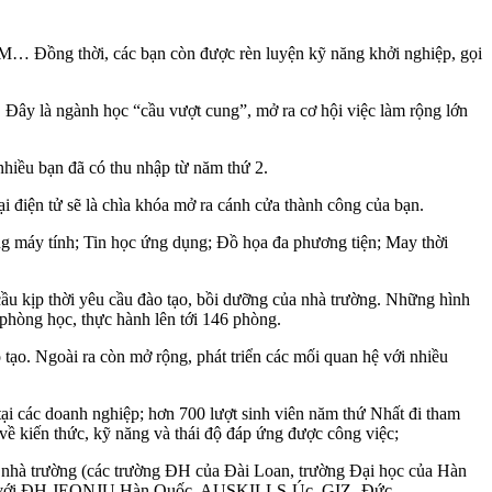
RM… Đồng thời, các bạn còn được rèn luyện kỹ năng khởi nghiệp, gọi
ây là ngành học “cầu vượt cung”, mở ra cơ hội việc làm rộng lớn
nhiều bạn đã có thu nhập từ năm thứ 2.
 điện tử sẽ là chìa khóa mở ra cánh cửa thành công của bạn.
g máy tính; Tin học ứng dụng; Đồ họa đa phương tiện; May thời
ầu kịp thời yêu cầu đào tạo, bồi dưỡng của nhà trường. Những hình
phòng học, thực hành lên tới 146 phòng.
 tạo. Ngoài ra còn mở rộng, phát triển các mối quan hệ với nhiều
tại các doanh nghiệp; hơn 700 lượt sinh viên năm thứ Nhất đi tham
về kiến thức, kỹ năng và thái độ đáp ứng được công việc;
với nhà trường (các trường ĐH của Đài Loan, trường Đại học của Hàn
o đổi,.. với ĐH JEONJU Hàn Quốc, AUSKILLS-Úc, GIZ- Đức.