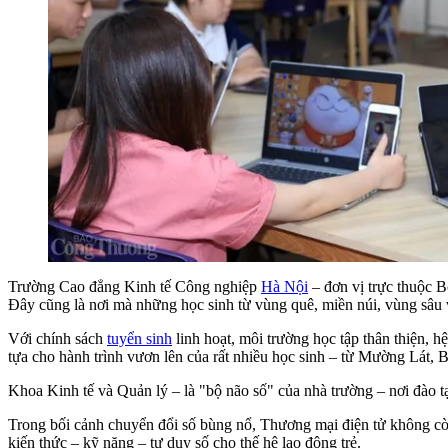
Trường Cao đẳng Kinh tế Công nghiệp
Hà Nội
– đơn vị trực thuộc B
Đây cũng là nơi mà những học sinh từ vùng quê, miền núi, vùng sâu 
Với chính sách
tuyển sinh
linh hoạt, môi trường học tập thân thiện, 
tựa cho hành trình vươn lên của rất nhiều học sinh – từ Mường Lá
Khoa Kinh tế và Quản lý – là "bộ não số" của nhà trường – nơi đào t
Trong bối cảnh chuyển đổi số bùng nổ, Thương mại điện tử không cò
kiến thức – kỹ năng – tư duy số cho thế hệ lao động trẻ.