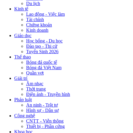
Du lịch
Kinh tế
Lao động - Việc làm
Tài chính
Chứng khoán
Kinh doanh
Giáo dục
Học bổng - Du học
Đào tạo - Thi cử
Tuyển Sinh 2026
Thể thao
Bóng đá quốc tế
Bóng đá Việt Nam
Quần vợt
Giải trí
Âm nhạc
Thời trang
Điện ảnh - Truyền hình
Pháp luật
An ninh - Trật tự
Hình sự - Dân sự
Công nghệ
CNTT - Viễn thông
Thiết bị - Phần cứng
Khoa học