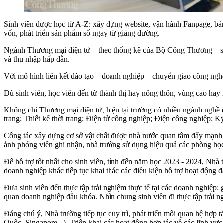
Sinh viên được học từ A-Z: xây dựng website, vận hành Fanpage, bá
vốn, phát triển sản phẩm số ngay từ giảng đường.
Ngành Thương mại điện tử – theo thống kê của Bộ Công Thương – sẽ
và thu nhập hấp dẫn.
Với mô hình liên kết đào tạo – doanh nghiệp – chuyển giao công nghệ,
Dù sinh viên, học viên đến từ thành thị hay nông thôn, vùng cao ha
Không chỉ Thương mại điện tử, hiện tại trường có nhiều ngành nghề
trang; Thiết kế thời trang; Điện tử công nghiệp; Điện công nghiệp; 
Công tác xây dựng cơ sở vật chất được nhà nước quan tâm đẩy mạnh, 
ảnh phóng viên ghi nhận, nhà trường sử dụng hiệu quả các phòng học
Để hỗ trợ tốt nhất cho sinh viên, tính đến năm học 2023 - 2024, Nhà 
doanh nghiệp khác tiếp tục khai thác các điều kiện hỗ trợ hoạt động 
Đưa sinh viên đến thực tập trải nghiệm thực tế tại các doanh nghiệp:
quan doanh nghiệp đầu khóa. Nhìn chung sinh viên đi thực tập trải n
Đáng chú ý, Nhà trường tiếp tục duy trì, phát triển mối quan hệ hợp
Quốc, Singapore,..). Triển khai các hoạt động hợp tác về các lĩnh