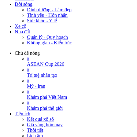
Đời sống
Dinh dưỡng - Làm đẹp
Tình yêu - Hôn nhân
Sức khỏe - Y tế
Xe cộ
Nhà đất
Quản lý - Quy hoạch
Không gian - Kiến trúc
Chủ đề nóng
#
ASEAN Cup 2026
#
Trí tuệ nhân tạo
#
Mỹ - Iran
#
Khám phá Việt Nam
#
Khám phá thế giới
Tiện ích
Kết quả xổ số
Giá vàng hôm nay
Thời tiết
Lịch âm