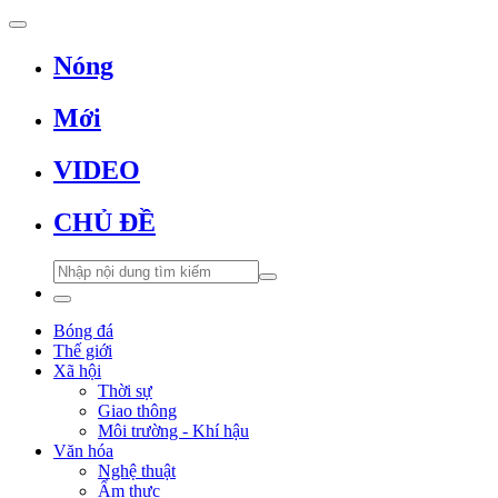
Nóng
Mới
VIDEO
CHỦ ĐỀ
Bóng đá
Thế giới
Xã hội
Thời sự
Giao thông
Môi trường - Khí hậu
Văn hóa
Nghệ thuật
Ẩm thực