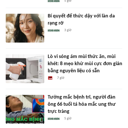
5 giờ
Bí quyết để thức dậy với làn da
rạng rỡ
3 giờ
Lò vi sóng ám mùi thức ăn, mùi
khét: 8 mẹo khử mùi cực đơn giản
bằng nguyên liệu có sẵn
7 giờ
Tưởng mắc bệnh trĩ, người đàn
ông 66 tuổi tá hỏa mắc ung thư
trực tràng
5 giờ