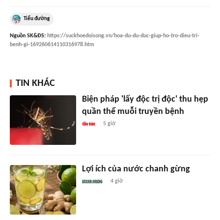
Tiểu đường
Nguồn
SK&ĐS
:
https://suckhoedoisong.vn/hoa-du-du-duc-giup-ho-tro-dieu-tri-
benh-gi-169260614110316978.htm
TIN KHÁC
Biện pháp 'lấy độc trị độc' thu hẹp
quần thể muỗi truyền bệnh
5 giờ
Lợi ích của nước chanh gừng
4 giờ