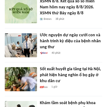
XSMN 8/8. Kết quả xổ số miền
Nam hôm nay ngày 8/8/2026.
XSMN thứ Bảy ngày 8/8
Bnews
38 phút
Ước nguyện dự ngày cưới con và
hành trình kỳ diệu của bệnh nhân
ung thư
40 phút
Sốt xuất huyết gia tăng tại Hà Nội,
phát hiện hàng nghìn ổ bọ gậy ở
khu dân cư
1 giờ
Khám tầm soát bệnh phụ khoa