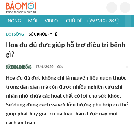
NÓNG
MỚI
VIDEO
CHỦ ĐỀ
#ASEAN Cup 2026
#Trí tuệ nhân tạo
#Mỹ - Iran
#Khám phá Việt Nam
ĐỜI SỐNG
SỨC KHỎE - Y TẾ
#Khám phá thế giới
Hoa đu đủ đực giúp hỗ trợ điều trị bệnh
gì?
17/6/2026
Gốc
Hoa đu đủ đực không chỉ là nguyên liệu quen thuộc
trong dân gian mà còn được nhiều nghiên cứu ghi
nhận nhờ chứa các hoạt chất có lợi cho sức khỏe.
Sử dụng đúng cách và với liều lượng phù hợp có thể
giúp phát huy giá trị của loại thảo dược này một
cách an toàn.