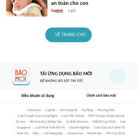
an toàn cho con
3 giờ
VỀ TRANG CHỦ
TẢI ỨNG DỤNG BÁO MỚI
ĐỂ KHÔNG BỎ SÓT TIN TỨC
Điều khoản sử dụng
Chính sách bảo mật
Indonesia
Logistic
Kim Sang-Sik
Hạ Tầng
Phương Tiện
Luật Chuyển Giao Công Nghệ
Luật Viễn Thông
THPT Chuyên Tuyên Quang
Tô Lâm
Bộ Giáo Dục Và Đào Tạo
Eo Biển Hormuz
ASEAN Cup 2026
Iran
Singapore
Luật Phát Triển Đô Thị
Doanh Nghiệp
Luật Giao Dịch Điện Tử
Tháo Gỡ
Năm
Liên Bang Nga
Campuchia
Khánh Sky
AFF Cup 2026