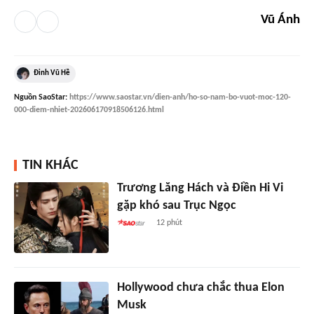
Vũ Ánh
Đinh Vũ Hề
Nguồn
SaoStar
:
https://www.saostar.vn/dien-anh/ho-so-nam-bo-vuot-moc-120-
000-diem-nhiet-202606170918506126.html
TIN KHÁC
Trương Lăng Hách và Điền Hi Vi
gặp khó sau Trục Ngọc
12 phút
Hollywood chưa chắc thua Elon
Musk