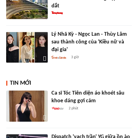
dắt
Lý Nhã Kỳ - Ngọc Lan - Thùy Lâm
sau thành công của 'Kiều nữ và
đại gia'
3 giờ
TIN MỚI
Ca sĩ Tóc Tiên diện áo khoét sâu
khoe dáng gợi cảm
2 phút
Dispatch 'vạch trần' YG giữa ồn ào