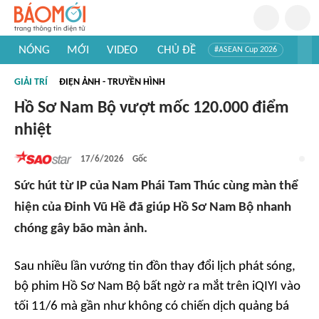
NÓNG
MỚI
VIDEO
CHỦ ĐỀ
#ASEAN Cup 2026
#Trí tuệ nhân tạo
#Mỹ - Iran
#Khám phá Việt Nam
GIẢI TRÍ
ĐIỆN ẢNH - TRUYỀN HÌNH
#Khám phá thế giới
Hồ Sơ Nam Bộ vượt mốc 120.000 điểm
nhiệt
17/6/2026
Gốc
Sức hút từ IP của Nam Phái Tam Thúc cùng màn thể
hiện của Đinh Vũ Hề đã giúp Hồ Sơ Nam Bộ nhanh
chóng gây bão màn ảnh.
Sau nhiều lần vướng tin đồn thay đổi lịch phát sóng,
bộ phim
Hồ Sơ Nam Bộ
bất ngờ ra mắt trên iQIYI vào
tối 11/6 mà gần như không có chiến dịch quảng bá