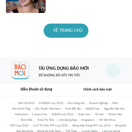
VỀ TRANG CHỦ
TẢI ỨNG DỤNG BÁO MỚI
ĐỂ KHÔNG BỎ SÓT TIN TỨC
Điều khoản sử dụng
Chính sách bảo mật
Sân Mỹ Đình
A ASEAN Cup 2026
Kim Sang-Sik
Doanh Nghiệp
Năm
Trần Đình Tiệp
Đội Tuyển Việt Nam
Vịnh Bắc Bộ
ASEAN Cup
Nguyễn Văn Hợi
Indonesia
Campuchia
ASEAN Cup 2026
Xuân Son
Tô Lâm
Khánh Sky
Đình Bắc
Triệu Thị Tâm
Liên Bang Nga
Singapore
Hồ Văn Khoa
AFF Cup 2026
Lịch Thi Đấu AFF Cup 2026
Bảng Xếp Hạng AFF Cup 2026
Bóng Đá
Báo Bóng Đá
Bóng Đá Việt Nam
Thể Thao
Lionel Messi
Lamine Yamal