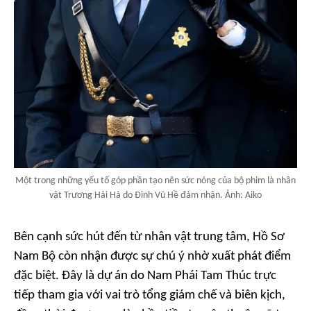
Một trong những yếu tố góp phần tạo nên sức nóng của bộ phim là nhân
vật Trương Hải Hà do Đinh Vũ Hề đảm nhận. Ảnh: Aiko
Bên cạnh sức hút đến từ nhân vật trung tâm,
Hồ Sơ
Nam Bộ
còn nhận được sự chú ý nhờ xuất phát điểm
đặc biệt. Đây là dự án do Nam Phái Tam Thúc trực
tiếp tham gia với vai trò tổng giám chế và biên kịch,