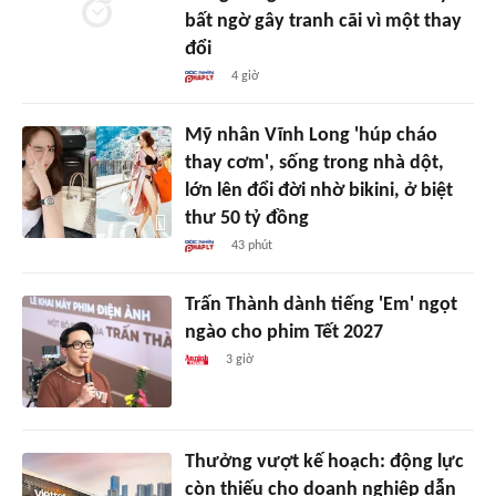
bất ngờ gây tranh cãi vì một thay
đổi
4 giờ
Mỹ nhân Vĩnh Long 'húp cháo
thay cơm', sống trong nhà dột,
lớn lên đổi đời nhờ bikini, ở biệt
thư 50 tỷ đồng
43 phút
Trấn Thành dành tiếng 'Em' ngọt
ngào cho phim Tết 2027
3 giờ
Thưởng vượt kế hoạch: động lực
còn thiếu cho doanh nghiệp dẫn