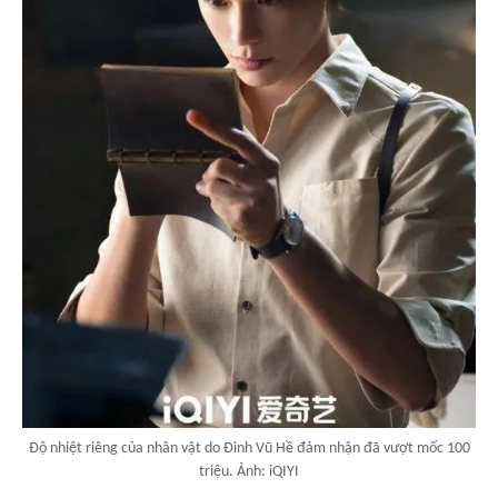
Độ nhiệt riêng của nhân vật do Đinh Vũ Hề đảm nhận đã vượt mốc 100
triệu. Ảnh: iQIYI