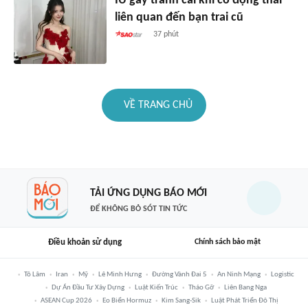
IU gây tranh cãi khi có động thái
liên quan đến bạn trai cũ
37 phút
VỀ TRANG CHỦ
TẢI ỨNG DỤNG BÁO MỚI
ĐỂ KHÔNG BỎ SÓT TIN TỨC
Điều khoản sử dụng
Chính sách bảo mật
Tô Lâm
Iran
Mỹ
Lê Minh Hưng
Đường Vành Đai 5
An Ninh Mạng
Logistic
Dự Án Đầu Tư Xây Dựng
Luật Kiến Trúc
Tháo Gỡ
Liên Bang Nga
ASEAN Cup 2026
Eo Biển Hormuz
Kim Sang-Sik
Luật Phát Triển Đô Thị