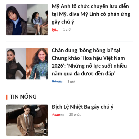
Mỹ Anh tổ chức chuyến lưu diễn
tại Mỹ, diva Mỹ Linh có phản ứng
gây chú ý
1 giờ
Chân dung 'bông hồng lai' tại
Chung khảo 'Hoa hậu Việt Nam
2026': 'Những nỗ lực suốt nhiều
năm qua đã được đền đáp'
1 giờ
TIN NÓNG
Địch Lệ Nhiệt Ba gây chú ý
20 phút