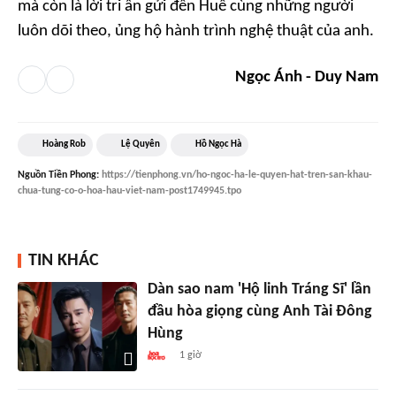
mà còn là lời tri ân gửi đến Huế cùng những người
luôn dõi theo, ủng hộ hành trình nghệ thuật của anh.
Ngọc Ánh - Duy Nam
Hoàng Rob
Lệ Quyên
Hồ Ngọc Hà
Nguồn
Tiền Phong
:
https://tienphong.vn/ho-ngoc-ha-le-quyen-hat-tren-san-khau-
chua-tung-co-o-hoa-hau-viet-nam-post1749945.tpo
TIN KHÁC
Dàn sao nam 'Hộ linh Tráng Sĩ' lần
đầu hòa giọng cùng Anh Tài Đông
Hùng
1 giờ