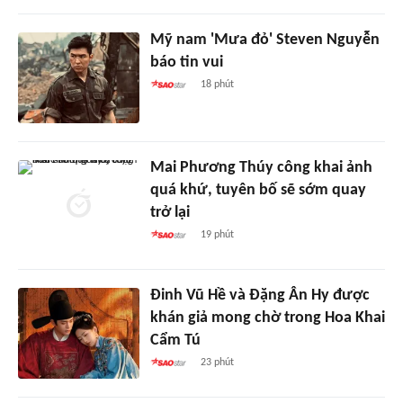
Mỹ nam 'Mưa đỏ' Steven Nguyễn
báo tin vui
18 phút
Mai Phương Thúy công khai ảnh
quá khứ, tuyên bố sẽ sớm quay
trở lại
19 phút
Đinh Vũ Hề và Đặng Ân Hy được
khán giả mong chờ trong Hoa Khai
Cẩm Tú
23 phút