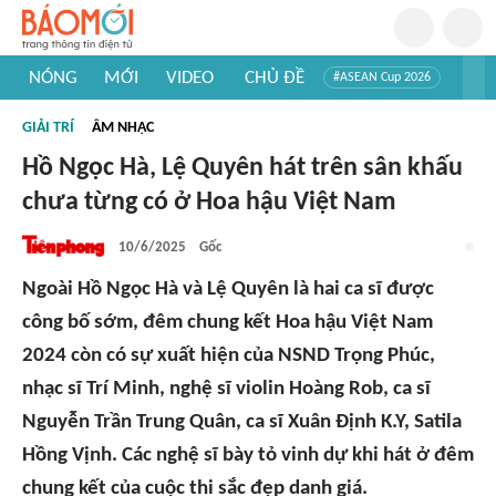
NÓNG
MỚI
VIDEO
CHỦ ĐỀ
#ASEAN Cup 2026
#Trí tuệ nhân tạo
#Mỹ - Iran
#Khám phá Việt Nam
GIẢI TRÍ
ÂM NHẠC
#Khám phá thế giới
Hồ Ngọc Hà, Lệ Quyên hát trên sân khấu
chưa từng có ở Hoa hậu Việt Nam
10/6/2025
Gốc
Ngoài Hồ Ngọc Hà và Lệ Quyên là hai ca sĩ được
công bố sớm, đêm chung kết Hoa hậu Việt Nam
2024 còn có sự xuất hiện của NSND Trọng Phúc,
nhạc sĩ Trí Minh, nghệ sĩ violin Hoàng Rob, ca sĩ
Nguyễn Trần Trung Quân, ca sĩ Xuân Định K.Y, Satila
Hồng Vịnh. Các nghệ sĩ bày tỏ vinh dự khi hát ở đêm
chung kết của cuộc thi sắc đẹp danh giá.