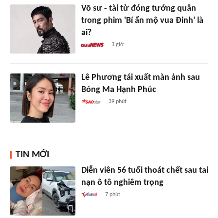
Võ sư - tài tử đóng tướng quân
trong phim 'Bí ẩn mộ vua Đinh' là
ai?
3 giờ
Lê Phương tái xuất màn ảnh sau
Bóng Ma Hạnh Phúc
39 phút
TIN MỚI
Diễn viên 56 tuổi thoát chết sau tai
nạn ô tô nghiêm trọng
7 phút