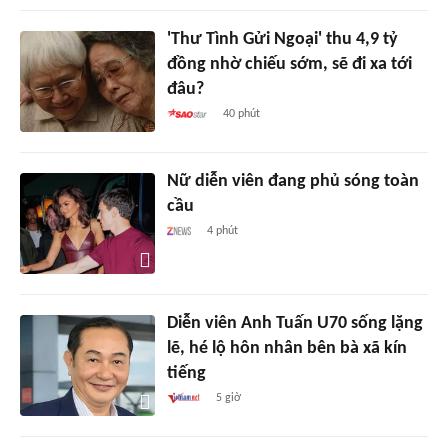
'Thư Tình Gửi Ngoại' thu 4,9 tỷ
đồng nhờ chiếu sớm, sẽ đi xa tới
đâu?
40 phút
Nữ diễn viên đang phủ sóng toàn
cầu
4 phút
Diễn viên Anh Tuấn U70 sống lặng
lẽ, hé lộ hôn nhân bên bà xã kín
tiếng
5 giờ