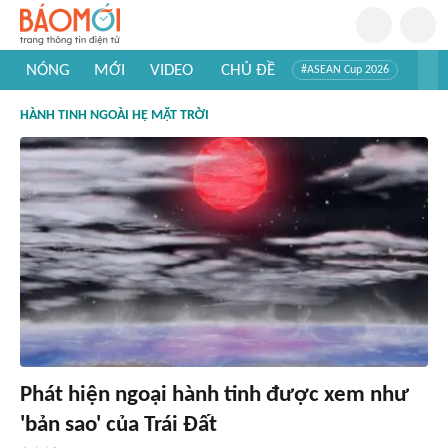
NÓNG
MỚI
VIDEO
CHỦ ĐỀ
#ASEAN Cup 2026
#Trí tuệ nhân tạo
#Mỹ - Iran
#Khám phá Việt Nam
HÀNH TINH NGOÀI HỆ MẶT TRỜI
#Khám phá thế giới
Phát hiện ngoại hành tinh được xem như
'bản sao' của Trái Đất