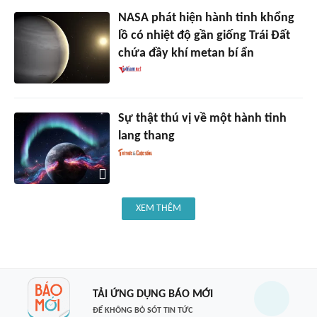
NASA phát hiện hành tinh khổng
lồ có nhiệt độ gần giống Trái Đất
chứa đầy khí metan bí ẩn
Sự thật thú vị về một hành tinh
lang thang
XEM THÊM
TẢI ỨNG DỤNG BÁO MỚI
ĐỂ KHÔNG BỎ SÓT TIN TỨC