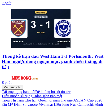
7 phút
Thống kê trận đấu West Ham 3-1 Portsmouth: West
Ham ngược dòng ngoạn mục, giành chiến thắng, đi
tiếp
8 phút
Về trang chủ
Tải ứng dụng báo mới
Để không bỏ sót tin tức
Điều khoản sử dụng
Chính sách bảo mật
Triệu Thị Tâm
Chủ tịch Quốc hội
năm
Ukraine
ASEAN Cup 2026
sân Mỹ Đình
Singapore
Myanmar
Liên bang Nga
Campuchia
Đình