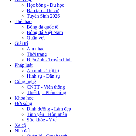
Học bổng - Du học
Đào tạo - Thi cử
Tuyển Sinh 2026
Thể thao
Bóng đá quốc tế
Bóng đá Việt Nam
Quần vợt
Giải trí
Âm nhạc
Thời trang
Điện ảnh - Truyền hình
Pháp luật
An ninh - Trật tự
Hình sự - Dân sự
Công nghệ
CNTT - Viễn thông
Thiết bị - Phần cứng
Khoa học
Đời sống
Dinh dưỡng - Làm đẹp
Tình yêu - Hôn nhân
Sức khỏe - Y tế
Xe cộ
Nhà đất