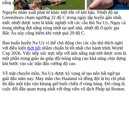
nắng gay gắt của mùa hè Bắc Mỹ.
Nguyên nhân xuất phát từ khác biệt lớn về khí hậu. Nhiệt độ tại
Greensboro chạm ngưỡng 32 độ C trong ngày tập luyện gần nhất,
mức nhiệt được xem là khắc nghiệt với các cầu thủ Na Uy. Ngay cả
trong những đợt nắng nóng nhất tại quê nhà, nhiệt độ ở quốc gia
Bắc Âu này cũng hiếm khi vượt quá 29 độ C.
Ban huấn luyện Na Uy vì thế chủ động cho các cầu thủ thích nghi
với điều kiện
thời tiết
nhằm chuẩn bị tốt nhất cho hành trình World
Cup 2026. Việc tiếp xúc trực tiếp với ánh nắng mặt trời được xem là
một phần trong giáo án giúp đội bóng nâng cao khả năng chịu đựng
khi bước vào các trận đấu cường độ cao.
Về mặt chuyên môn, Na Uy được kỳ vọng sẽ tạo nên bất ngờ tại
giải đấu năm nay. May mắn cho Haaland và đồng đội là họ chỉ phải
thi đấu một trận vào khung giờ buổi chiều ở vòng bảng. Đó cũng là
cuộc đối đầu quan trọng nhất với ứng viên vô địch Pháp tại Boston.