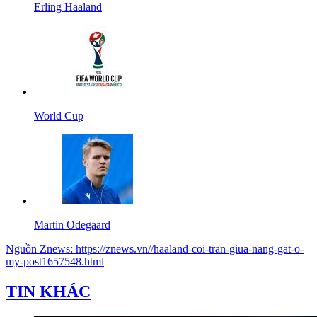
Erling Haaland
World Cup
Martin Odegaard
Nguồn
Znews
:
https://znews.vn//haaland-coi-tran-giua-nang-gat-o-
my-post1657548.html
TIN KHÁC