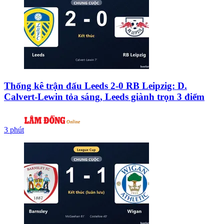
Thống kê trận đấu Leeds 2-0 RB Leipzig: D.
Calvert-Lewin tỏa sáng, Leeds giành trọn 3 điểm
3 phút