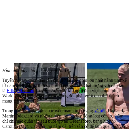
Hình ảnh gây chú ý của tuyển Na Uy.
Tuyển Na Uy đánh dấu lần đầu trở lại sân chơi lớn nhất hành tinh kể
từ năm 1998, đồng thời sở hữu dàn ngôi sao chất lượng với đầu tàu
là
Erling Haaland
. Tuy nhiên, trước khi nghĩ đến việc chinh phục
World Cup, Haaland cùng các đồng đội phải vượt qua thử thách
mang tên thời tiết.
Trong những hình ảnh lan truyền mạnh trên mạng
xã hội
, Haaland,
Martin Odegaard và nhiều tuyển thủ Na Uy đồng loạt cởi áo, thậm
chí chỉ mặc quần tập sau buổi tập tại Greensboro, bang North
Carolina (Mỹ). Các cầu thủ nằm dài trên sân cỏ để làm quen với cái