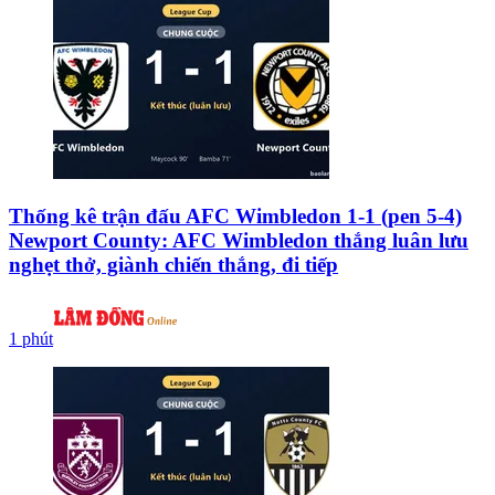
Thống kê trận đấu AFC Wimbledon 1-1 (pen 5-4)
Newport County: AFC Wimbledon thắng luân lưu
nghẹt thở, giành chiến thắng, đi tiếp
1 phút