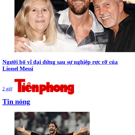
Người bố vĩ đại đứng sau sự nghiệp rực rỡ của
Lionel Messi
2 giờ
Tin nóng