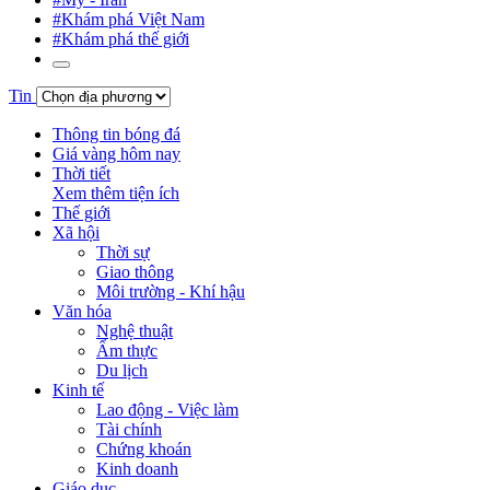
#Khám phá Việt Nam
#Khám phá thế giới
Tin
Thông tin bóng đá
Giá vàng hôm nay
Thời tiết
Xem thêm tiện ích
Thế giới
Xã hội
Thời sự
Giao thông
Môi trường - Khí hậu
Văn hóa
Nghệ thuật
Ẩm thực
Du lịch
Kinh tế
Lao động - Việc làm
Tài chính
Chứng khoán
Kinh doanh
Giáo dục