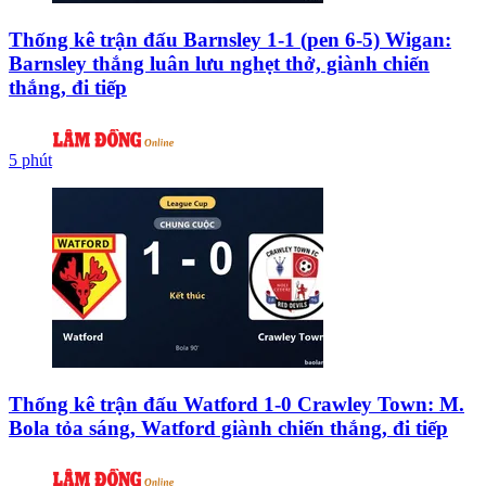
Thống kê trận đấu Barnsley 1-1 (pen 6-5) Wigan:
Barnsley thắng luân lưu nghẹt thở, giành chiến
thắng, đi tiếp
5 phút
Thống kê trận đấu Watford 1-0 Crawley Town: M.
Bola tỏa sáng, Watford giành chiến thắng, đi tiếp