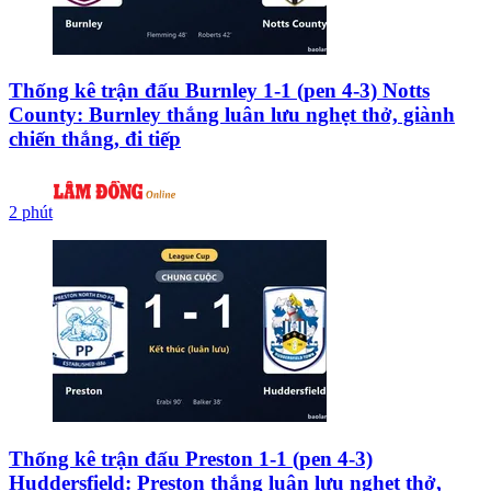
Thống kê trận đấu Burnley 1-1 (pen 4-3) Notts
County: Burnley thắng luân lưu nghẹt thở, giành
chiến thắng, đi tiếp
2 phút
Thống kê trận đấu Preston 1-1 (pen 4-3)
Huddersfield: Preston thắng luân lưu nghẹt thở,