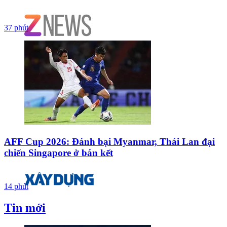
37 phút
AFF Cup 2026: Đánh bại Myanmar, Thái Lan đại
chiến Singapore ở bán kết
14 phút
Tin mới