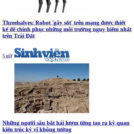
Threehalves: Robot 'gây sốt' trên mạng được thiết
kế để chinh phục những môi trường nguy hiểm nhất
trên Trái Đất
5 giờ
Những người săn bắt hái lượm từng tạo ra kỳ quan
kiến trúc kỳ vĩ không tưởng