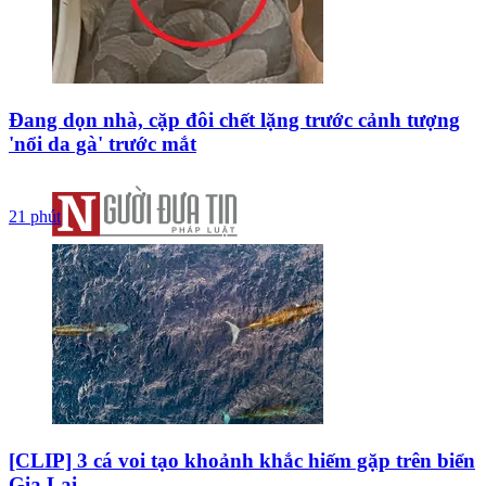
Đang dọn nhà, cặp đôi chết lặng trước cảnh tượng
'nổi da gà' trước mắt
21 phút
[CLIP] 3 cá voi tạo khoảnh khắc hiếm gặp trên biển
Gia Lai