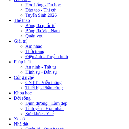
Học bổng - Du học
Đào tạo - Thi cử
Tuyển Sinh 2026
Thể thao
Bóng đá quốc tế
Bóng đá Việt Nam
Quần vợt
Giải trí
Âm nhạc
Thời trang
Điện ảnh - Truyền hình
Pháp luật
An ninh - Trật tự
Hình sự - Dân sự
Công nghệ
CNTT - Viễn thông
Thiết bị - Phần cứng
Khoa học
Đời sống
Dinh dưỡng - Làm đẹp
Tình yêu - Hôn nhân
Sức khỏe - Y tế
Xe cộ
Nhà đất