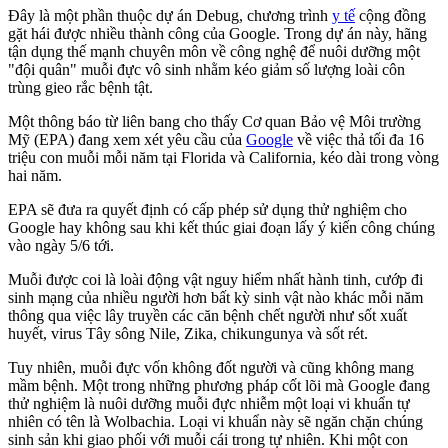
Đây là một phần thuộc dự án Debug, chương trình
y tế
cộng đồng
gặt hái được nhiều thành công của Google. Trong dự án này, hãng
tận dụng thế mạnh chuyên môn về công nghệ để nuôi dưỡng một
"đội quân" muỗi đực vô sinh nhằm kéo giảm số lượng loài côn
trùng gieo rắc bệnh tật.
Một thông báo từ liên bang cho thấy Cơ quan Bảo vệ Môi trường
Mỹ (EPA) đang xem xét yêu cầu của
Google
về việc thả tối đa 16
triệu con muỗi mỗi năm tại Florida và California, kéo dài trong vòng
hai năm.
EPA sẽ đưa ra quyết định có cấp phép sử dụng thử nghiệm cho
Google hay không sau khi kết thúc giai đoạn lấy ý kiến công chúng
vào ngày 5/6 tới.
Muỗi được coi là loài động vật nguy hiểm nhất hành tinh, cướp đi
sinh mạng của nhiều người hơn bất kỳ sinh vật nào khác mỗi năm
thông qua việc lây truyền các căn bệnh chết người như sốt xuất
huyết, virus Tây sông Nile, Zika, chikungunya và sốt rét.
Tuy nhiên, muỗi đực vốn không đốt người và cũng không mang
mầm bệnh. Một trong những phương pháp cốt lõi mà Google đang
thử nghiệm là nuôi dưỡng muỗi đực nhiễm một loại vi khuẩn tự
nhiên có tên là Wolbachia. Loại vi khuẩn này sẽ ngăn chặn chúng
sinh sản khi giao phối với muỗi cái trong tự nhiên. Khi một con