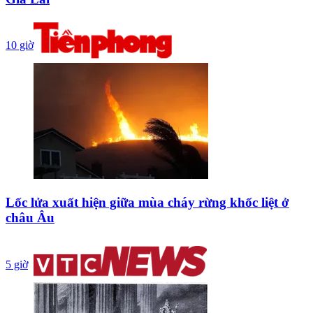
10 giờ
Lốc lửa xuất hiện giữa mùa cháy rừng khốc liệt ở
châu Âu
5 giờ