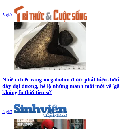
5 giờ
Nhiều chiếc răng megalodon được phát hiện dưới
đáy đại dương, hé lộ những manh mối mới về 'gã
khổng lồ thời tiền sử'
5 giờ