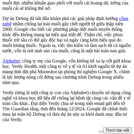
muỗi đực nhiễm khuẩn giao phối với muỗi cái hoang dã, trứng của
muỗi cái sẽ không thể nở.
Dự án Debug đã bắt đầu khám phá các giải pháp định hướng
công
nghệ
nhằm chống lại loài muỗi gây chết người từ giữa thập niên
2000. Google cho biết các phương pháp diệt muỗi truyền thống
khác đều không mang lại hiệu quả triệt để. Thậm chí, việc phun
thuốc trừ sâu có thể gây độc hại và ngày càng kém hiệu quả do
muỗi kháng thuốc. Ngoài ra, việc tìm kiếm và làm sạch tất cả nguồn
nước, vốn là nơi sinh sản của muỗi, cũng là một bài toán nan giải.
Alphabet
, công ty mẹ của Google, vốn không hề xa lạ với giới khoa
học. Verily Health, một công ty về y tế và AI khởi nguồn từ dự án
mang tính đột phá Moonshot tại phòng thí nghiệm Google X, chính
là lực lượng nòng cốt đứng sau chương trình Debug trong nhiều
năm qua.
Verily (từng là một công ty con của Alphabet) chuyên sử dụng công
nghệ và khoa học dữ liệu để chống lại bệnh tật cùng các vấn đề y tế
toàn cầu khác. Đại diện Verily chia sẻ trong một email gửi đến tờ
The Guardian
rằng, tính đến tháng 12/2024, Google đã chính thức
mua lại toàn bộ Debug và đưa dự án này ra khỏi danh mục đầu tư
của Verily.
Thích bài viết