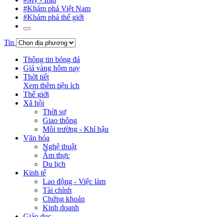
#Khám phá Việt Nam
#Khám phá thế giới
Tin
Thông tin bóng đá
Giá vàng hôm nay
Thời tiết
Xem thêm tiện ích
Thế giới
Xã hội
Thời sự
Giao thông
Môi trường - Khí hậu
Văn hóa
Nghệ thuật
Ẩm thực
Du lịch
Kinh tế
Lao động - Việc làm
Tài chính
Chứng khoán
Kinh doanh
Giáo dục