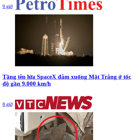
9 giờ
Tầng tên lửa SpaceX đâm xuống Mặt Trăng ở tốc
độ gần 9.000 km/h
8 giờ