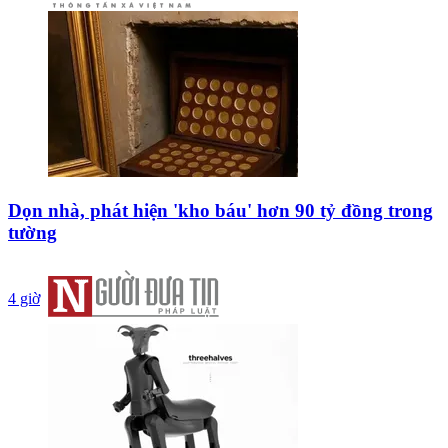
Dọn nhà, phát hiện 'kho báu' hơn 90 tỷ đồng trong
tường
4 giờ