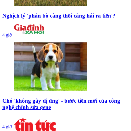
Nghịch lý 'phân bò càng thối càng hái ra tiền'?
4 giờ
Chó 'không gây dị ứng' - bước tiến mới của công
nghệ chỉnh sửa gene
4 giờ