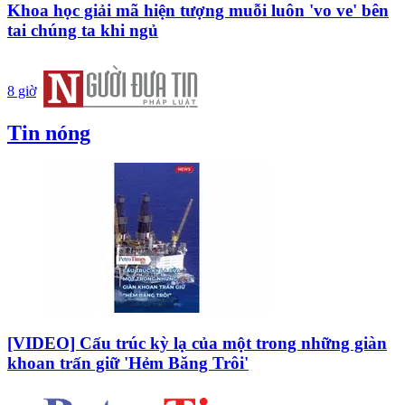
Khoa học giải mã hiện tượng muỗi luôn 'vo ve' bên
tai chúng ta khi ngủ
8 giờ
Tin nóng
[VIDEO] Cấu trúc kỳ lạ của một trong những giàn
khoan trấn giữ 'Hẻm Băng Trôi'