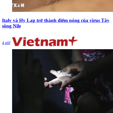
Italy và Hy Lạp trở thành điểm nóng của virus Tây
sông Nile
4 giờ