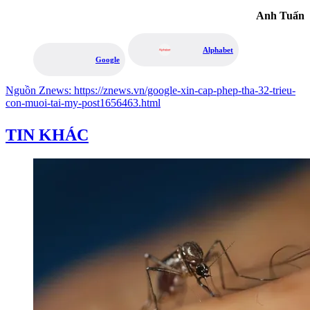
Anh Tuấn
Alphabet
Google
Nguồn
Znews
:
https://znews.vn/google-xin-cap-phep-tha-32-trieu-
con-muoi-tai-my-post1656463.html
TIN KHÁC