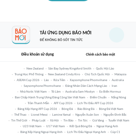
TẢI ỨNG DỤNG BÁO MỚI
ĐỂ KHÔNG BỎ SÓT TIN TỨC
Điều khoản sử dụng
Chính sách bảo mật
New Zealand
Sân Bay Sydney Kingsford Smith
Quốc Hội Lào
Trung Học Phổ Thông
New Zealand Cindy Kiro
Chủ Tịch Quốc Hội
Malaysia
ASEAN Cup 2026
Lào
Rửa Tiền
Xaysomphone Phomvihane
Australia
Saysomphone Phomvihane
Đảng Nhân Dân Cách Mạng Lào
Iran
Nhà Nước Việt Nam
Tô Lâm
Australia Sam Mostyn
Eo Biển Hormuz
Ban Chấp Hành Trung Ương Đảng Cộng Sản Việt Nam
Điểm Chuẩn
Nắng Nóng
Trần Thanh Mẫn
AFF Cup 2026
Lịch Thi Đấu AFF Cup 2026
Bảng Xếp Hạng AFF Cup 2026
Bóng Đá
Báo Bóng Đá
Bóng Đá Việt Nam
Thể Thao
Lionel Messi
Lamine Yamal
Nguyễn Xuân Son
Nguyễn Đình Bắc
Tin Thế Giới
Pháp Luật
Xã Hội
Tin Bão
Tin Tức
Giá Vàng
Tuyển Việt Nam
U23 Việt Nam
U17 Việt Nam
Kết Quả Bóng Đá
Ngoại Hạng Anh
Bảng Xếp Hạng Ngoại Hạng Anh
Lịch Thi Đấu Ngoại Hạng Anh
Cúp C1