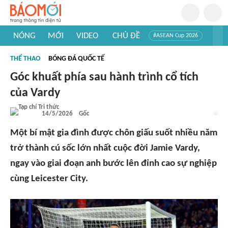
NÓNG
MỚI
VIDEO
CHỦ ĐỀ
#ASEAN Cup 2026
#Trí tuệ nhân tạo
#Mỹ - Iran
#Khám phá Việt Nam
THỂ THAO
BÓNG ĐÁ QUỐC TẾ
#Khám phá thế giới
Góc khuất phía sau hành trình cổ tích
của Vardy
14/5/2026
Gốc
Một bí mật gia đình được chôn giấu suốt nhiều năm
trở thành cú sốc lớn nhất cuộc đời Jamie Vardy,
ngay vào giai đoạn anh bước lên đỉnh cao sự nghiệp
cùng Leicester City.