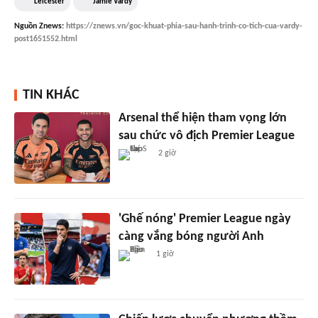
Leicester
Jamie Vardy
Nguồn
Znews
:
https://znews.vn/goc-khuat-phia-sau-hanh-trinh-co-tich-cua-vardy-
post1651552.html
TIN KHÁC
Arsenal thể hiện tham vọng lớn
sau chức vô địch Premier League
2 giờ
'Ghế nóng' Premier League ngày
càng vắng bóng người Anh
1 giờ