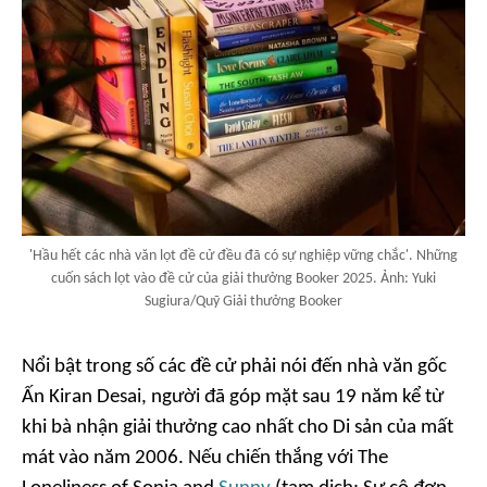
'Hầu hết các nhà văn lọt đề cử đều đã có sự nghiệp vững chắc'. Những
cuốn sách lọt vào đề cử của giải thưởng Booker 2025. Ảnh: Yuki
Sugiura/Quỹ Giải thưởng Booker
Nổi bật trong số các đề cử phải nói đến nhà văn gốc
Ấn Kiran Desai, người đã góp mặt sau 19 năm kể từ
khi bà nhận giải thưởng cao nhất cho
Di sản của mất
mát
vào năm 2006. Nếu chiến thắng với
The