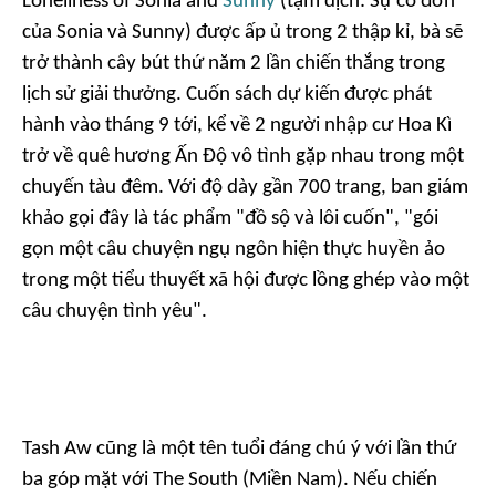
Loneliness of Sonia and
Sunny
(tạm dịch: Sự cô đơn
của Sonia và Sunny) được ấp ủ trong 2 thập kỉ, bà sẽ
trở thành cây bút thứ năm 2 lần chiến thắng trong
lịch sử giải thưởng. Cuốn sách dự kiến được phát
hành vào tháng 9 tới, kể về 2 người nhập cư Hoa Kì
trở về quê hương Ấn Độ vô tình gặp nhau trong một
chuyến tàu đêm. Với độ dày gần 700 trang, ban giám
khảo gọi đây là tác phẩm "đồ sộ và lôi cuốn", "gói
gọn một câu chuyện ngụ ngôn hiện thực huyền ảo
trong một tiểu thuyết xã hội được lồng ghép vào một
câu chuyện tình yêu".
Tash Aw cũng là một tên tuổi đáng chú ý với lần thứ
ba góp mặt với
The South
(Miền Nam). Nếu chiến