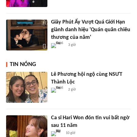
Giây Phút Ấy Vượt Quá Giới Hạn
giành danh hiệu 'Quán quân chiêu
thương của năm'
3 giờ
TIN NÓNG
Lê Phương hội ngộ cùng NSƯT
Thành Lộc
2 giờ
Ca sĩ Hari Won đón tin vui bất ngờ
sau 11 năm
10 giờ