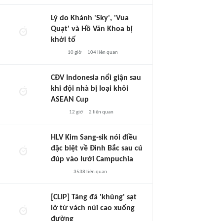
Lý do Khánh 'Sky', 'Vua
Quạt' và Hồ Văn Khoa bị
khởi tố
10 giờ
104
liên quan
CĐV Indonesia nổi giận sau
khi đội nhà bị loại khỏi
ASEAN Cup
12 giờ
2
liên quan
HLV Kim Sang-sik nói điều
đặc biệt về Đình Bắc sau cú
đúp vào lưới Campuchia
3538
liên quan
[CLIP] Tảng đá 'khủng' sạt
lở từ vách núi cao xuống
đường