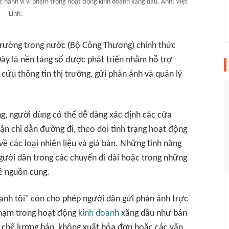
 hành vi vi phạm trong hoạt động kinh doanh xăng dầu. Ảnh: Việt
Linh.
ị trường trong nước (Bộ Công Thương) chính thức
ây là nền tảng số được phát triển nhằm hỗ trợ
cứu thông tin thị trường, gửi phản ánh và quản lý
g, người dùng có thể dễ dàng xác định các cửa
hận chỉ dẫn đường đi, theo dõi tình trạng hoạt động
ề các loại nhiên liệu và giá bán. Những tính năng
gười dân trong các chuyến đi dài hoặc trong những
về nguồn cung.
anh tôi" còn cho phép người dân gửi phản ánh trực
 phạm trong hoạt động
kinh doanh
xăng dầu như bán
n chế lượng bán, không xuất hóa đơn hoặc các vấn