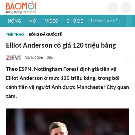
NÓNG
MỚI
VIDEO
CHỦ ĐỀ
#ASEAN Cup 2026
#Trí tuệ nhân tạo
#Mỹ - Iran
#Khám phá Việt Nam
THỂ THAO
BÓNG ĐÁ QUỐC TẾ
#Khám phá thế giới
Elliot Anderson có giá 120 triệu bảng
03/6/2026
Gốc
Theo ESPN, Nottingham Forest định giá tiền vệ
Elliot Anderson ở mức 120 triệu bảng, trong bối
cảnh tiền vệ người Anh được Manchester City quan
tâm.