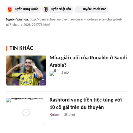
Tuyển Trung Quốc
Tuyển Nhật Bản
Tuyển Uzbekistan
Nguồn
Văn hóa
:
http://baovanhoa.vn/the-thao/duyen-no-dong-a-tai-chung-ket-
u17-chau-a-2026-229776.html
TIN KHÁC
Mùa giải cuối của Ronaldo ở Saudi
Arabia?
2 giờ
Rashford vung tiền tiệc tùng với
10 cô gái trên du thuyền
35 phút