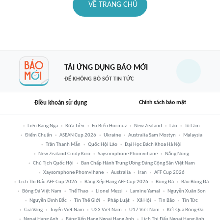
VỀ TRANG CHỦ
TẢI ỨNG DỤNG BÁO MỚI
ĐỂ KHÔNG BỎ SÓT TIN TỨC
Điều khoản sử dụng
Chính sách bảo mật
Liên Bang Nga
Rửa Tiền
Eo Biển Hormuz
New Zealand
Lào
Tô Lâm
Điểm Chuẩn
ASEAN Cup 2026
Ukraine
Australia Sam Mostyn
Malaysia
Trần Thanh Mẫn
Quốc Hội Lào
Đại Học Bách Khoa Hà Nội
New Zealand Cindy Kiro
Saysomphone Phomvihane
Nắng Nóng
Chủ Tịch Quốc Hội
Ban Chấp Hành Trung Ương Đảng Cộng Sản Việt Nam
Xaysomphone Phomvihane
Australia
Iran
AFF Cup 2026
Lịch Thi Đấu AFF Cup 2026
Bảng Xếp Hạng AFF Cup 2026
Bóng Đá
Báo Bóng Đá
Bóng Đá Việt Nam
Thể Thao
Lionel Messi
Lamine Yamal
Nguyễn Xuân Son
Nguyễn Đình Bắc
Tin Thế Giới
Pháp Luật
Xã Hội
Tin Bão
Tin Tức
Giá Vàng
Tuyển Việt Nam
U23 Việt Nam
U17 Việt Nam
Kết Quả Bóng Đá
Ngoại Hạng Anh
Bảng Xếp Hạng Ngoại Hạng Anh
Lịch Thi Đấu Ngoại Hạng Anh