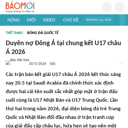
NÓNG
MỚI
VIDEO
CHỦ ĐỀ
#ASEAN Cup 2026
#Trí tuệ nhân tạo
#Mỹ - Iran
#Khám phá Việt Nam
THỂ THAO
BÓNG ĐÁ QUỐC TẾ
#Khám phá thế giới
Duyên nợ Đông Á tại chung kết U17 châu
Á 2026
20/5/2026
Gốc
Các trận bán kết giải U17 châu Á 2026 kết thúc sáng
nay 20.5 tại Saudi Arabia đã chính thức xác định
được hai cái tên xuất sắc nhất góp mặt ở trận đấu
cuối cùng là U17 Nhật Bản và U17 Trung Quốc. Lần
thứ hai trong năm 2026, đại diện bóng đá trẻ Trung
Quốc và Nhật Bản đối đầu nhau ở trận tranh cúp
của giải đấu cấp châu lục, hứa hẹn sẽ tạo nên một