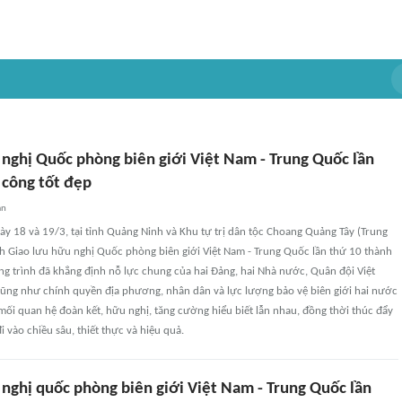
 nghị Quốc phòng biên giới Việt Nam - Trung Quốc lần
 công tốt đẹp
an
gày 18 và 19/3, tại tỉnh Quảng Ninh và Khu tự trị dân tộc Choang Quảng Tây (Trung
h Giao lưu hữu nghị Quốc phòng biên giới Việt Nam - Trung Quốc lần thứ 10 thành
g trình đã khẳng định nỗ lực chung của hai Đảng, hai Nhà nước, Quân đội Việt
ũng như chính quyền địa phương, nhân dân và lực lượng bảo vệ biên giới hai nước
mối quan hệ đoàn kết, hữu nghị, tăng cường hiểu biết lẫn nhau, đồng thời thúc đẩy
i vào chiều sâu, thiết thực và hiệu quả.
 nghị quốc phòng biên giới Việt Nam - Trung Quốc lần