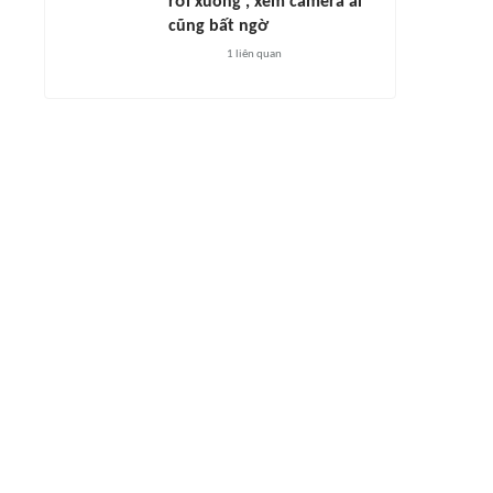
rơi xuống', xem camera ai
cũng bất ngờ
1
liên quan