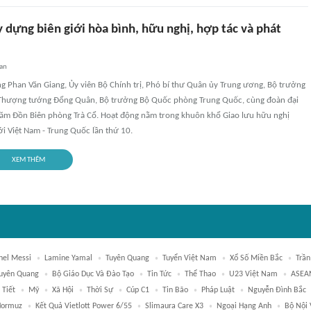
 dựng biên giới hòa bình, hữu nghị, hợp tác và phát
uan
g Phan Văn Giang, Ủy viên Bộ Chính trị, Phó bí thư Quân ủy Trung ương, Bộ trưởng
Thượng tướng Đổng Quân, Bộ trưởng Bộ Quốc phòng Trung Quốc, cùng đoàn đại
hăm Đồn Biên phòng Trà Cổ. Hoạt động nằm trong khuôn khổ Giao lưu hữu nghị
i Việt Nam - Trung Quốc lần thứ 10.
XEM THÊM
nel Messi
Lamine Yamal
Tuyên Quang
Tuyển Việt Nam
Xổ Số Miền Bắc
Trần
uyên Quang
Bộ Giáo Dục Và Đào Tạo
Tin Tức
Thể Thao
U23 Việt Nam
ASEA
 Tiết
Mỹ
Xã Hội
Thời Sự
Cúp C1
Tin Bão
Pháp Luật
Nguyễn Đình Bắc
Hormuz
Kết Quả Vietlott Power 6/55
Slimaura Care X3
Ngoại Hạng Anh
Bộ Nội