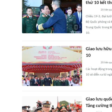
thứ 10 kết t
20
liên q
Chiều 19-3, Đại tướ
Bộ Quốc phòng và Đo
Trung Quốc trong k
10.
Giao lưu hữu
10
20
liên q
Các hoạt động tron
10 sẽ diễn ra từ ng
Giao lưu quố
Tăng cường ti