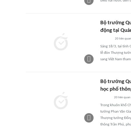
biểu hai nước đến 
Bộ trưởng Qu
động tại Quả
20
liên qua
Sáng 18/3, tại tỉnh
lễ đón Thượng tướn
sang Việt Nam tham
Bộ trưởng Qu
học phổ thôn
20
liên quan
Trong khuôn khổ Ch
tướng Phan Văn Gia
Thượng tướng Đổng
thông Trần Phú, ph