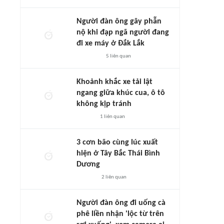
Người đàn ông gây phẫn
nộ khi đạp ngã người đang
đi xe máy ở Đắk Lắk
5
liên quan
Khoảnh khắc xe tải lật
ngang giữa khúc cua, ô tô
không kịp tránh
1
liên quan
3 cơn bão cùng lúc xuất
hiện ở Tây Bắc Thái Bình
Dương
2
liên quan
Người đàn ông đi uống cà
phê liền nhận 'lộc từ trên