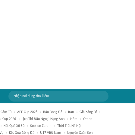
 Cẩm Tú
AFF Cup 2026
Báo Bóng Đá
Iran
Giá Xăng Dầu
N Cup 2026
Lịch Thi Đấu Ngoại Hạng Anh
Năm
Oman
Kết Quả Xổ Số
Sophon Zaram
Thời Tiết Hà Nội
 Vụ
Kết Quả Bóng Đá
U17 Việt Nam
Nguyễn Xuân Son