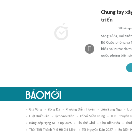
Chung tay xây
triển
20
liên q
Sáng 18/3, Đại tướn
Bộ Quốc phòng và 
biểu hai nước đã t
quốc phòng biên giớ
Giá Vàng
Bóng Đá
Phương Diễm Huyền
Liên Bang Nga
Lio
Luật Xuất Bản
Lịch Vạn Niên
Xổ Số Miền Trung
THPT Chuyên T
Bảng Xếp Hạng AFF Cup 2026
Tin Thế Giới
Chợ Biên Hòa
Thời
Thời Tiết Thành Phố Hồ Chí Minh
Tết Nguyên Đán 2027
Eo Biển 