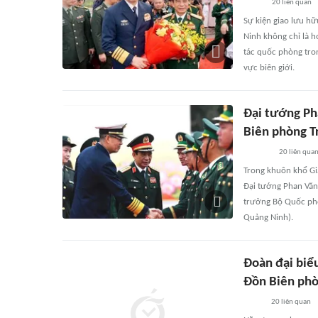
20
liên quan
Sự kiện giao lưu hữ
Ninh không chỉ là h
tác quốc phòng tro
vực biên giới.
Đại tướng P
Biên phòng T
20
liên qua
Trong khuôn khổ Gi
Đại tướng Phan Vă
trưởng Bộ Quốc phò
Quảng Ninh).
Đoàn đại biể
Đồn Biên phò
20
liên quan