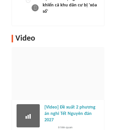
khiến cả khu dân cư bị 'xóa
sổ'
Video
[Video] Đề xuất 2 phương
án nghỉ Tết Nguyên đán
2027
6
liên quan