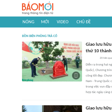
NÓNG
MỚI
VIDEO
CHỦ ĐỀ
ĐỒN BIÊN PHÒNG TRÀ CỔ
Giao lưu hữu
thứ 10 thành
20
liên qu
Diễn ra trong hai n
Quốc), Chương trìn
công tốt đẹp. Chươn
Nam - Trung Quốc c
trong việc vun đắp 
hợp tác ngày càng đ
Giao lưu hữu