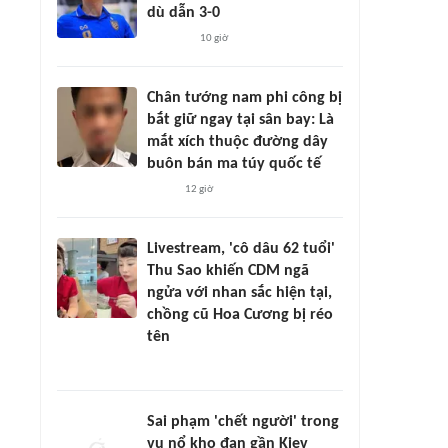
dù dẫn 3-0
10 giờ
Chân tướng nam phi công bị
bắt giữ ngay tại sân bay: Là
mắt xích thuộc đường dây
buôn bán ma túy quốc tế
12 giờ
Livestream, 'cô dâu 62 tuổi'
Thu Sao khiến CDM ngã
ngửa với nhan sắc hiện tại,
chồng cũ Hoa Cương bị réo
tên
Sai phạm 'chết người' trong
vụ nổ kho đạn gần Kiev