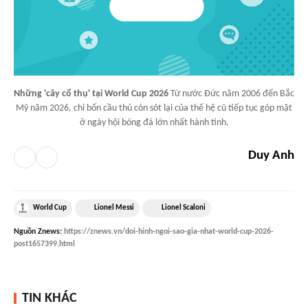
Những 'cây cổ thụ' tại World Cup 2026
Từ nước Đức năm 2006 đến Bắc
Mỹ năm 2026, chỉ bốn cầu thủ còn sót lại của thế hệ cũ tiếp tục góp mặt
ở ngày hội bóng đá lớn nhất hành tinh.
Duy Anh
World Cup
Lionel Messi
Lionel Scaloni
Nguồn
Znews
:
https://znews.vn/doi-hinh-ngoi-sao-gia-nhat-world-cup-2026-
post1657399.html
TIN KHÁC