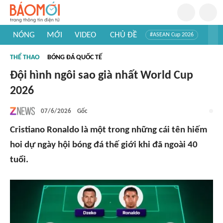
NÓNG
MỚI
VIDEO
CHỦ ĐỀ
#ASEAN Cup 2026
#Trí tuệ nhân tạo
#Mỹ - Iran
#Khám phá Việt Nam
THỂ THAO
BÓNG ĐÁ QUỐC TẾ
#Khám phá thế giới
Đội hình ngôi sao già nhất World Cup
2026
07/6/2026
Gốc
Cristiano Ronaldo là một trong những cái tên hiếm
hoi dự ngày hội bóng đá thế giới khi đã ngoài 40
tuổi.