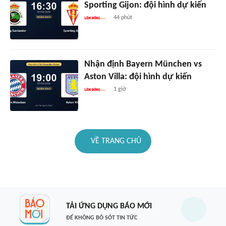
Sporting Gijon: đội hình dự kiến
44 phút
Nhận định Bayern München vs
Aston Villa: đội hình dự kiến
1 giờ
VỀ TRANG CHỦ
TẢI ỨNG DỤNG BÁO MỚI
ĐỂ KHÔNG BỎ SÓT TIN TỨC