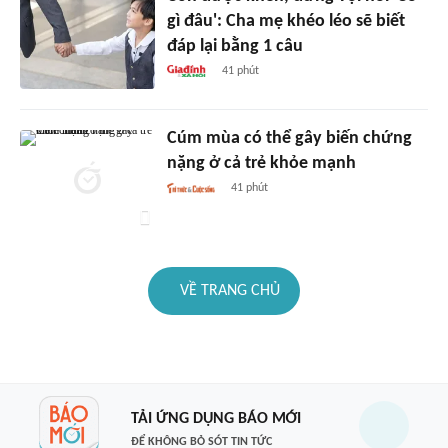
gì đâu': Cha mẹ khéo léo sẽ biết
đáp lại bằng 1 câu
41 phút
Cúm mùa có thể gây biến chứng
nặng ở cả trẻ khỏe mạnh
41 phút
VỀ TRANG CHỦ
TẢI ỨNG DỤNG BÁO MỚI
ĐỂ KHÔNG BỎ SÓT TIN TỨC