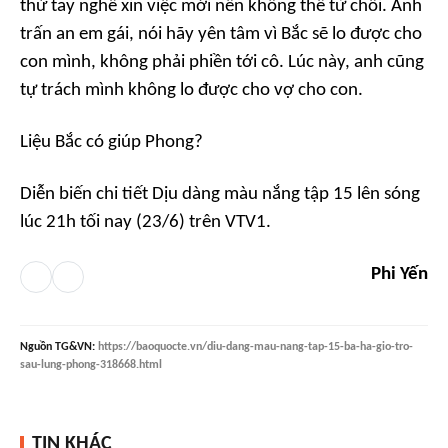
thử tay nghề xin việc mới nên không thể từ chối. Anh
trấn an em gái, nói hãy yên tâm vì Bắc sẽ lo được cho
con mình, không phải phiền tới cô. Lúc này, anh cũng
tự trách mình không lo được cho vợ cho con.
Liệu Bắc có giúp Phong?
Diễn biến chi tiết
Dịu dàng màu nắng
tập 15 lên sóng
lúc 21h tối nay (23/6) trên VTV1.
Phi Yến
Nguồn
TG&VN
:
https://baoquocte.vn/diu-dang-mau-nang-tap-15-ba-ha-gio-tro-
sau-lung-phong-318668.html
TIN KHÁC