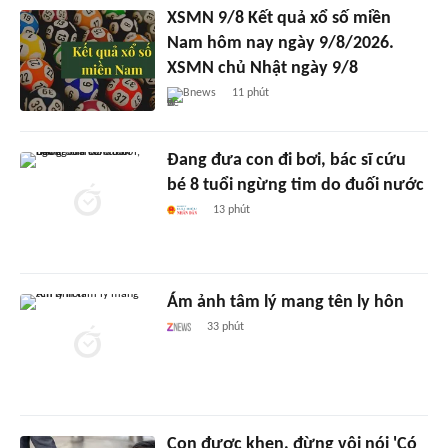
XSMN 9/8 Kết quả xổ số miền
Nam hôm nay ngày 9/8/2026.
XSMN chủ Nhật ngày 9/8
Bnews
11 phút
Đang đưa con đi bơi, bác sĩ cứu
bé 8 tuổi ngừng tim do đuối nước
13 phút
Ám ảnh tâm lý mang tên ly hôn
33 phút
Con được khen, đừng vội nói 'Có