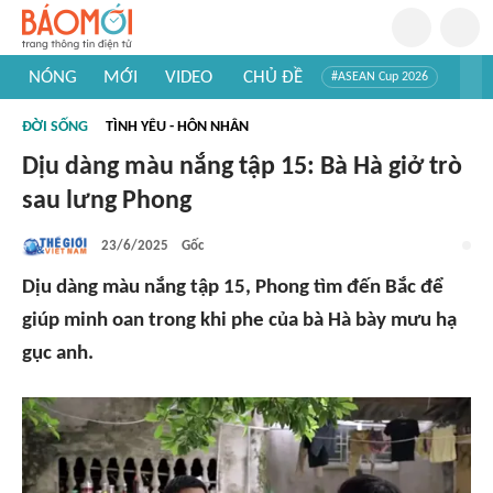
NÓNG
MỚI
VIDEO
CHỦ ĐỀ
#ASEAN Cup 2026
#Trí tuệ nhân tạo
#Mỹ - Iran
#Khám phá Việt Nam
ĐỜI SỐNG
TÌNH YÊU - HÔN NHÂN
#Khám phá thế giới
Dịu dàng màu nắng tập 15: Bà Hà giở trò
sau lưng Phong
23/6/2025
Gốc
Dịu dàng màu nắng tập 15, Phong tìm đến Bắc để
giúp minh oan trong khi phe của bà Hà bày mưu hạ
gục anh.