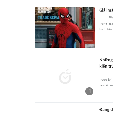
Giải m
10 
Trong 'Br
hành trìn
Những 
kiến t
Trước khi
tạo nên mộ
Đang d