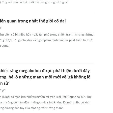
ị ứng với chó có thể nuôi thú cưng trong tương lai.
iện quan trọng nhất thế giới cổ đại
iờ
thư viện cổ bị thiêu hủy hoặc tàn phá trong chiến tranh, nhưng những
ng được lưu giữ tại đây vẫn góp phần định hình và phát triển tri thức
t vùng.
chiếc răng megalodon được phát hiện dưới đáy
ơng, hé lộ những manh mối mới về 'gã khổng lồ
ền sử'
0 giờ
là loài cá mập lớn nhất từng tồn tại trên Trái Đất. Chúng sở hữu lực
ạnh cùng bộ hàm đầy những chiếc răng khổng lồ, mỗi chiếc có kích
ng đương bàn tay của một người trưởng thành.