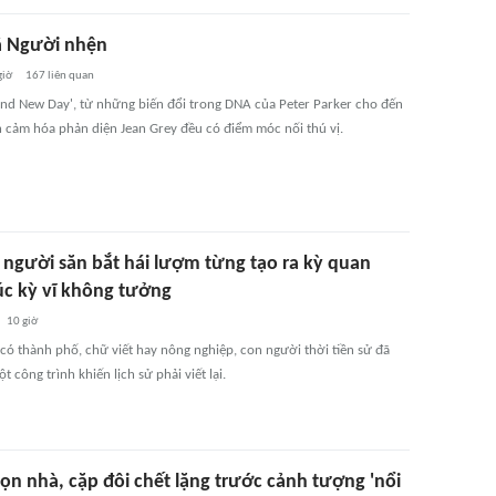
ã Người nhện
giờ
167
liên quan
and New Day', từ những biến đổi trong DNA của Peter Parker cho đến
h cảm hóa phản diện Jean Grey đều có điểm móc nối thú vị.
người săn bắt hái lượm từng tạo ra kỳ quan
rúc kỳ vĩ không tưởng
10 giờ
 có thành phố, chữ viết hay nông nghiệp, con người thời tiền sử đã
t công trình khiến lịch sử phải viết lại.
ọn nhà, cặp đôi chết lặng trước cảnh tượng 'nổi