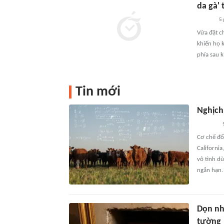
da gà'
5 
Vừa đặt c
khiến họ k
phía sau 
Tin mới
Nghịch 
Cơ chế đổ
California
vô tình dù
ngắn hạn.
Dọn nh
tường