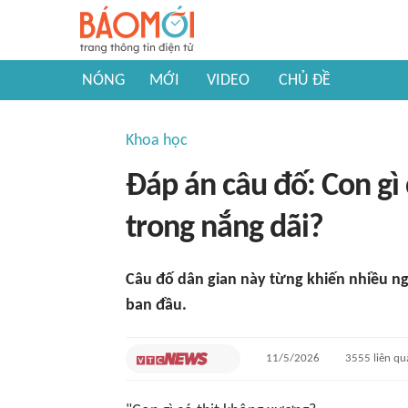
NÓNG
MỚI
VIDEO
CHỦ ĐỀ
Khoa học
Đáp án câu đố: Con gì
trong nắng dãi?
Câu đố dân gian này từng khiến nhiều n
ban đầu.
11/5/2026
3555
liên qu