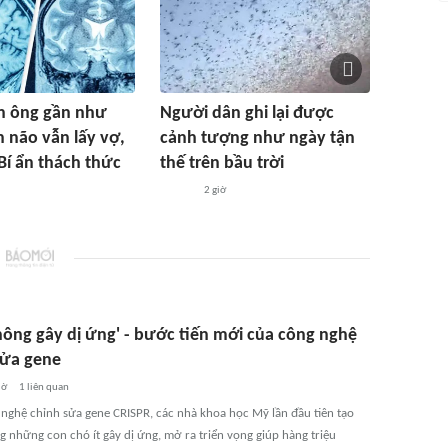
n ông gần như
Người dân ghi lại được
 não vẫn lấy vợ,
cảnh tượng như ngày tận
 Bí ẩn thách thức
thế trên bầu trời
2 giờ
hông gây dị ứng' - bước tiến mới của công nghệ
sửa gene
iờ
1
liên quan
nghệ chỉnh sửa gene CRISPR, các nhà khoa học Mỹ lần đầu tiên tạo
g những con chó ít gây dị ứng, mở ra triển vọng giúp hàng triệu