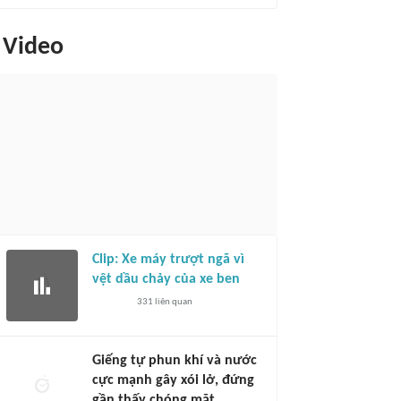
Video
Clip: Xe máy trượt ngã vì
vệt dầu chảy của xe ben
331
liên quan
Giếng tự phun khí và nước
cực mạnh gây xói lở, đứng
gần thấy chóng mặt