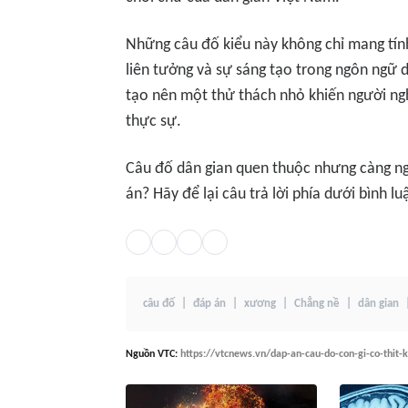
Những câu đố kiểu này không chỉ mang tính
liên tưởng và sự sáng tạo trong ngôn ngữ d
tạo nên một thử thách nhỏ khiến người ngh
thực sự.
Câu đố dân gian quen thuộc nhưng càng nghĩ
án? Hãy để lại câu trả lời phía dưới bình l
câu đố
đáp án
xương
Chẳng nề
dân gian
Nguồn
VTC
:
https://vtcnews.vn/dap-an-cau-do-con-gi-co-thit