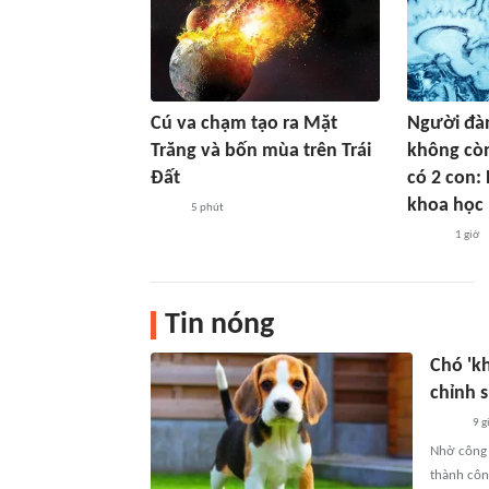
Cú va chạm tạo ra Mặt
Người đà
Trăng và bốn mùa trên Trái
không còn
Đất
có 2 con:
khoa học
5 phút
1 giờ
Tin nóng
Chó 'k
chỉnh 
9 g
Nhờ công 
thành côn