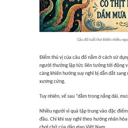
Câu đố tuổi thơ khiến nhiều ng
Điểm thú vị của câu đố nằm ở cách sử dụng
người thường lập tức liên tưởng tới động 
càng khiến hướng suy nghĩ bị dẫn dắt sang
xương cứng.
Tuy nhiên, vế sau “dằm trong nắng dãi, mư
Nhiều người vì quá tập trung vào đặc điể
đầu. Chỉ khi suy nghĩ theo hướng nhân hóa 
chơi chữ của dân gian Việt Nam.