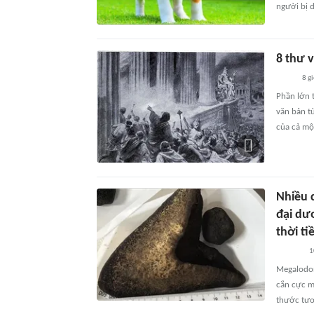
người bị d
8 thư v
8 g
Phần lớn 
văn bản từ
của cả mộ
Nhiều 
đại dư
thời ti
1
Megalodon 
cắn cực m
thước tươ