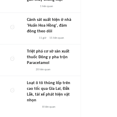
1
liên quan
Cảnh sát xuất hiện ở nhà
'Huấn Hoa Hồng', đám
đông theo dõi
11 giờ
15
liên quan
Triệt phá cơ sở sản xuất
thuốc Đông y pha trộn
Paracetamol
20
liên quan
Loạt ô tô thủng lốp trên
cao tốc qua Gia Lai, Đắk
Lắk, tài xế phát hiện vật
nhọn
8
liên quan