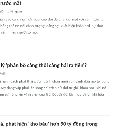
 trước mắt
giờ
1
liên quan
hân vào căn nhà mới mua, cặp đôi đã phải đối mặt với cảnh tượng
hông thể tin nổi cảnh tượng 'đáng sợ' xuất hiện khắp nơi. Sự thật
khiến nhiều người tò mò.
lý 'phân bò càng thối càng hái ra tiền'?
9 giờ
i hạn ngạch phát thải giữa ngành chăn nuôi và ngành dầu mỏ tại bang
, Mỹ đang vấp phải làn sóng chỉ trích dữ dội từ giới khoa học, khi nó
ng sự nóng lên vĩnh viễn của Trái Đất để đổi lấy một lợi ích khí hậu
à, phát hiện 'kho báu' hơn 90 tỷ đồng trong