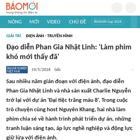
NÓNG
MỚI
VIDEO
CHỦ ĐỀ
#ASEAN Cup 2026
#Trí tuệ nhân tạo
#Mỹ - Iran
#Khám phá Việt Nam
GIẢI TRÍ
ĐIỆN ẢNH - TRUYỀN HÌNH
#Khám phá thế giới
Đạo diễn Phan Gia Nhật Linh: 'Làm phim
khó mới thấy đã'
19/5/2026
Gốc
Sau nhiều năm gián đoạn với điện ảnh, đạo diễn
Phan Gia Nhật Linh và nhà sản xuất Charlie Nguyễn
trở lại với dự án 'Đại tiệc trăng máu 8'. Trong cuộc
trò chuyện cùng host Nguyên Khang, hai nhà làm
phim chia sẻ về hành trình phát triển dự án, những
tranh luận sáng tạo, áp lực nghề nghiệp và động lực
giữ lửa với điện ảnh.