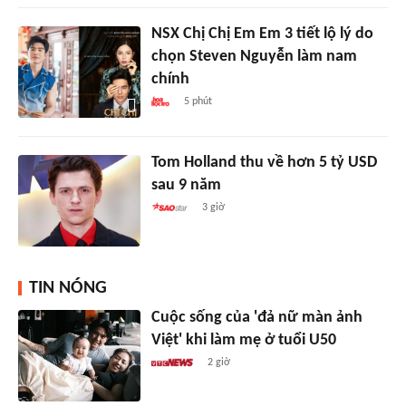
NSX Chị Chị Em Em 3 tiết lộ lý do
chọn Steven Nguyễn làm nam
chính
5 phút
Tom Holland thu về hơn 5 tỷ USD
sau 9 năm
3 giờ
TIN NÓNG
Cuộc sống của 'đả nữ màn ảnh
Việt' khi làm mẹ ở tuổi U50
2 giờ