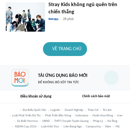
Stray Kids không ngủ quên trên
chiến thắng
28 phút
VỀ TRANG CHỦ
TẢI ỨNG DỤNG BÁO MỚI
ĐỂ KHÔNG BỎ SÓT TIN TỨC
Điều khoản sử dụng
Chính sách bảo mật
Đại Biểu Quốc Hội
Logistic
Doanh Nghiệp
Tháo Gỡ
Tô Lâm
Luật Phát Triển Đô Thị
Phát Triển Bền Vững
Indonesia
Huấn Hoa Hồng
Iran
Eo Biển Hormuz
UBND
THPT Chuyên Tuyên Quang
Pháp Lý
Hạ Tầng
ASEAN Cup 2026
Luật Kiến Trúc
Liên Bang Nga
Campuchia
Năm
Mỹ