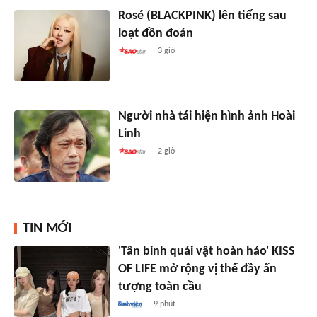
Rosé (BLACKPINK) lên tiếng sau
loạt đồn đoán
3 giờ
Người nhà tái hiện hình ảnh Hoài
Linh
2 giờ
TIN MỚI
'Tân binh quái vật hoàn hảo' KISS
OF LIFE mở rộng vị thế đầy ấn
tượng toàn cầu
9 phút