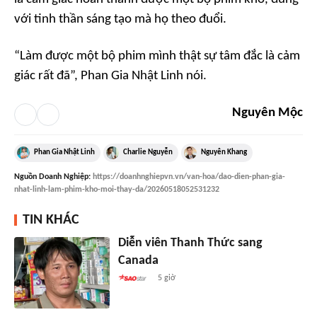
với tinh thần sáng tạo mà họ theo đuổi.
“Làm được một bộ phim mình thật sự tâm đắc là cảm
giác rất đã”, Phan Gia Nhật Linh nói.
Nguyên Mộc
Phan Gia Nhật Linh
Charlie Nguyễn
Nguyên Khang
Nguồn
Doanh Nghiệp
:
https://doanhnghiepvn.vn/van-hoa/dao-dien-phan-gia-
nhat-linh-lam-phim-kho-moi-thay-da/20260518052531232
TIN KHÁC
Diễn viên Thanh Thức sang
Canada
5 giờ