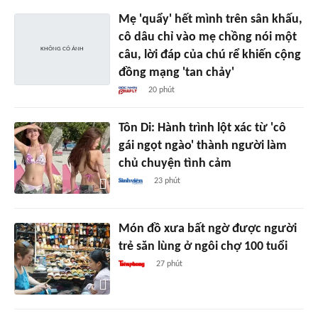
Mẹ 'quẩy' hết mình trên sân khấu,
cô dâu chỉ vào mẹ chồng nói một
câu, lời đáp của chú rể khiến cộng
đồng mạng 'tan chảy'
20 phút
Tôn Di: Hành trình lột xác từ 'cô
gái ngọt ngào' thành người làm
chủ chuyện tình cảm
23 phút
Món đồ xưa bất ngờ được người
trẻ săn lùng ở ngôi chợ 100 tuổi
27 phút