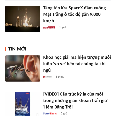
Tầng tên lửa SpaceX đâm xuống
Mặt Trăng ở tốc độ gần 9.000
km/h
1 giờ
TIN MỚI
Khoa học giải mã hiện tượng muỗi
luôn 'vo ve' bên tai chúng ta khi
ngủ
3 phút
[VIDEO] Cấu trúc kỳ lạ của một
trong những giàn khoan trấn giữ
'Hẻm Băng Trôi'
2 giờ