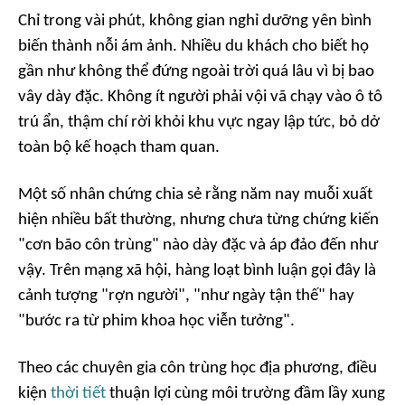
Chỉ trong vài phút, không gian nghỉ dưỡng yên bình
biến thành nỗi ám ảnh. Nhiều du khách cho biết họ
gần như không thể đứng ngoài trời quá lâu vì bị bao
vây dày đặc. Không ít người phải vội vã chạy vào ô tô
trú ẩn, thậm chí rời khỏi khu vực ngay lập tức, bỏ dở
toàn bộ kế hoạch tham quan.
Một số nhân chứng chia sẻ rằng năm nay muỗi xuất
hiện nhiều bất thường, nhưng chưa từng chứng kiến
"cơn bão côn trùng" nào dày đặc và áp đảo đến như
vậy. Trên mạng xã hội, hàng loạt bình luận gọi đây là
cảnh tượng "rợn người", "như ngày tận thế" hay
"bước ra từ phim khoa học viễn tưởng".
Theo các chuyên gia côn trùng học địa phương, điều
kiện
thời tiết
thuận lợi cùng môi trường đầm lầy xung