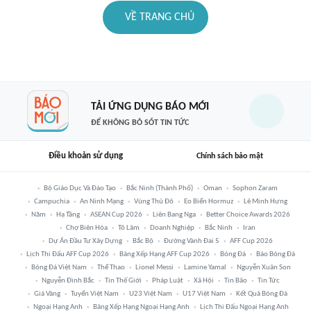
VỀ TRANG CHỦ
TẢI ỨNG DỤNG BÁO MỚI
ĐỂ KHÔNG BỎ SÓT TIN TỨC
Điều khoản sử dụng
Chính sách bảo mật
Bộ Giáo Dục Và Đào Tạo
Bắc Ninh (thành Phố)
Oman
Sophon Zaram
Campuchia
An Ninh Mạng
Vùng Thủ Đô
Eo Biển Hormuz
Lê Minh Hưng
Năm
Hạ Tầng
ASEAN Cup 2026
Liên Bang Nga
Better Choice Awards 2026
Chợ Biên Hòa
Tô Lâm
Doanh Nghiệp
Bắc Ninh
Iran
Dự Án Đầu Tư Xây Dựng
Bắc Bộ
Đường Vành Đai 5
AFF Cup 2026
Lịch Thi Đấu AFF Cup 2026
Bảng Xếp Hạng AFF Cup 2026
Bóng Đá
Báo Bóng Đá
Bóng Đá Việt Nam
Thể Thao
Lionel Messi
Lamine Yamal
Nguyễn Xuân Son
Nguyễn Đình Bắc
Tin Thế Giới
Pháp Luật
Xã Hội
Tin Bão
Tin Tức
Giá Vàng
Tuyển Việt Nam
U23 Việt Nam
U17 Việt Nam
Kết Quả Bóng Đá
Ngoại Hạng Anh
Bảng Xếp Hạng Ngoại Hạng Anh
Lịch Thi Đấu Ngoại Hạng Anh