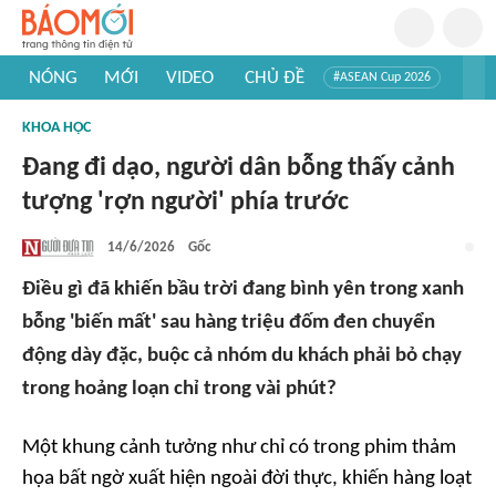
NÓNG
MỚI
VIDEO
CHỦ ĐỀ
#ASEAN Cup 2026
#Trí tuệ nhân tạo
#Mỹ - Iran
#Khám phá Việt Nam
KHOA HỌC
#Khám phá thế giới
Đang đi dạo, người dân bỗng thấy cảnh
tượng 'rợn người' phía trước
14/6/2026
Gốc
Điều gì đã khiến bầu trời đang bình yên trong xanh
bỗng 'biến mất' sau hàng triệu đốm đen chuyển
động dày đặc, buộc cả nhóm du khách phải bỏ chạy
trong hoảng loạn chỉ trong vài phút?
Một khung cảnh tưởng như chỉ có trong phim thảm
họa bất ngờ xuất hiện ngoài đời thực, khiến hàng loạt