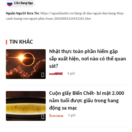
Liên Bang Nga
Nguồn
Người Đưa Tin
:
https://nguoiduatin.vn/dang-di-dao-nguoi-dan-bong-thay-
canh-tuong-ron-nguoi-phia-truoc-20426061214412161.htm
TIN KHÁC
Nhật thực toàn phần hiếm gặp
sắp xuất hiện, nơi nào có thể quan
sát?
4 giờ
Cuộn giấy Biển Chết- bí mật 2.000
năm tuổi được giấu trong hang
động sa mạc
5 giờ