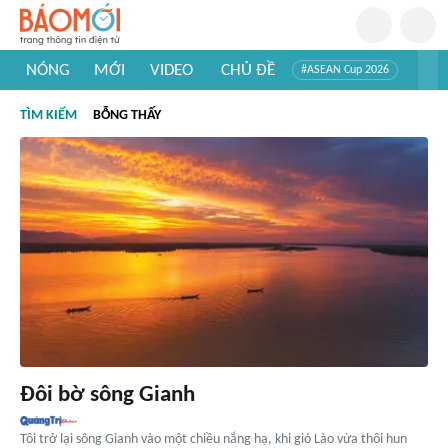
NÓNG
MỚI
VIDEO
CHỦ ĐỀ
#ASEAN Cup 2026
#Trí tuệ nhân tạo
#Mỹ - Iran
#Khám phá Việt Nam
TÌM KIẾM
BỖNG THẤY
#Khám phá thế giới
Đôi bờ sông Gianh
Tôi trở lại sông Gianh vào một chiều nắng hạ, khi gió Lào vừa thôi hun