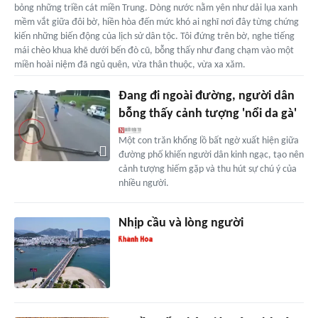
bỏng những triền cát miền Trung. Dòng nước nằm yên như dải lụa xanh
mềm vắt giữa đôi bờ, hiền hòa đến mức khó ai nghĩ nơi đây từng chứng
kiến những biến động của lịch sử dân tộc. Tôi đứng trên bờ, nghe tiếng
mái chèo khua khẽ dưới bến đò cũ, bỗng thấy như đang chạm vào một
miền hoài niệm đã ngủ quên, vừa thân thuộc, vừa xa xăm.
Đang đi ngoài đường, người dân
bỗng thấy cảnh tượng 'nổi da gà'
Một con trăn khổng lồ bất ngờ xuất hiện giữa
đường phố khiến người dân kinh ngạc, tạo nên
cảnh tượng hiếm gặp và thu hút sự chú ý của
nhiều người.
Nhịp cầu và lòng người