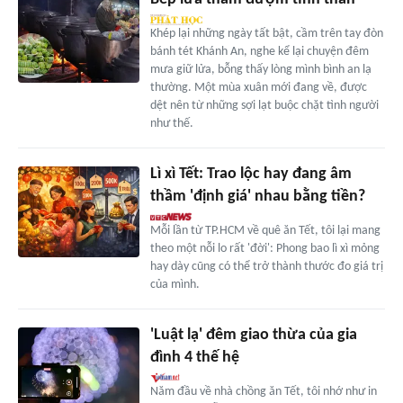
Khép lại những ngày tất bật, cầm trên tay đòn
bánh tét Khánh An, nghe kể lại chuyện đêm
mưa giữ lửa, bỗng thấy lòng mình bình an lạ
thường. Một mùa xuân mới đang về, được
dệt nên từ những sợi lạt buộc chặt tình người
như thế.
Lì xì Tết: Trao lộc hay đang âm
thầm 'định giá' nhau bằng tiền?
Mỗi lần từ TP.HCM về quê ăn Tết, tôi lại mang
theo một nỗi lo rất 'đời': Phong bao lì xì mỏng
hay dày cũng có thể trở thành thước đo giá trị
của mình.
'Luật lạ' đêm giao thừa của gia
đình 4 thế hệ
Năm đầu về nhà chồng ăn Tết, tôi nhớ như in