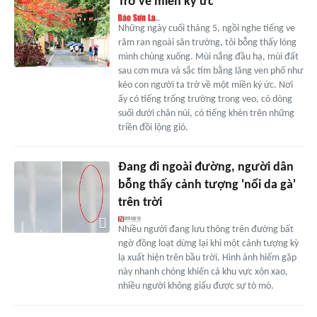
Trở về miền ký ức
Những ngày cuối tháng 5, ngồi nghe tiếng ve
râm ran ngoài sân trường, tôi bỗng thấy lòng
mình chùng xuống. Mùi nắng đầu hạ, mùi đất
sau cơn mưa và sắc tím bằng lăng ven phố như
kéo con người ta trở về một miền ký ức. Nơi
ấy có tiếng trống trường trong veo, có dòng
suối dưới chân núi, có tiếng khèn trên những
triền đồi lộng gió.
Đang đi ngoài đường, người dân
bỗng thấy cảnh tượng 'nổi da gà'
trên trời
Nhiều người đang lưu thông trên đường bất
ngờ đồng loạt dừng lại khi một cảnh tượng kỳ
lạ xuất hiện trên bầu trời. Hình ảnh hiếm gặp
này nhanh chóng khiến cả khu vực xôn xao,
nhiều người không giấu được sự tò mò.