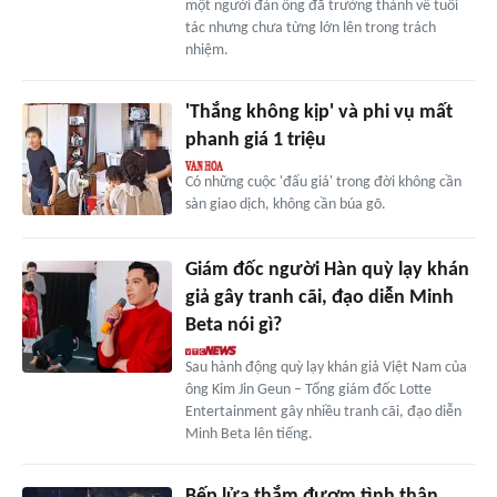
một người đàn ông đã trưởng thành về tuổi
tác nhưng chưa từng lớn lên trong trách
nhiệm.
'Thắng không kịp' và phi vụ mất
phanh giá 1 triệu
Có những cuộc 'đấu giá' trong đời không cần
sàn giao dịch, không cần búa gõ.
Giám đốc người Hàn quỳ lạy khán
giả gây tranh cãi, đạo diễn Minh
Beta nói gì?
Sau hành động quỳ lạy khán giả Việt Nam của
ông Kim Jin Geun – Tổng giám đốc Lotte
Entertainment gây nhiều tranh cãi, đạo diễn
Minh Beta lên tiếng.
Bếp lửa thắm đượm tình thân