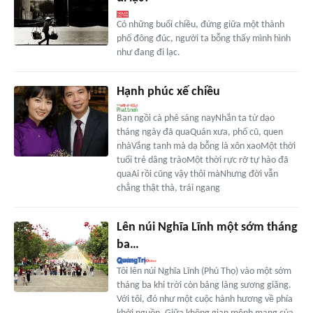
Có những buổi chiều, đứng giữa một thành
phố đông đúc, người ta bỗng thấy mình hình
như đang đi lạc.
Hạnh phúc xế chiều
Bạn ngồi cà phê sáng nayNhắn ta từ dạo
tháng ngày đã quaQuán xưa, phố cũ, quen
nhàVắng tanh mà dạ bỗng là xôn xaoMột thời
tuổi trẻ dâng tràoMột thời rực rỡ tự hào đã
quaAi rồi cũng vậy thôi màNhưng đời vẫn
chẳng thật thà, trái ngang
Lên núi Nghĩa Lĩnh một sớm tháng
ba…
Tôi lên núi Nghĩa Lĩnh (Phú Thọ) vào một sớm
tháng ba khi trời còn bảng lảng sương giăng.
Với tôi, đó như một cuộc hành hương về phía