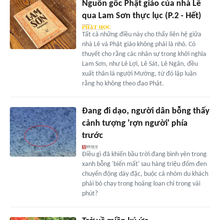
Nguồn gốc Phật giáo của nhà Lê
qua Lam Sơn thực lục (P.2 - Hết)
Tất cả những điều này cho thấy liên hệ giữa
nhà Lê và Phật giáo không phải là nhỏ. Có
thuyết cho rằng các nhân sự trong khởi nghĩa
Lam Sơn, như Lê Lợi, Lê Sát, Lê Ngân, đều
xuất thân là người Mường, từ đó lập luận
rằng họ không theo đạo Phật.
Đang đi dạo, người dân bỗng thấy
cảnh tượng 'rợn người' phía
trước
Điều gì đã khiến bầu trời đang bình yên trong
xanh bỗng 'biến mất' sau hàng triệu đốm đen
chuyển động dày đặc, buộc cả nhóm du khách
phải bỏ chạy trong hoảng loạn chỉ trong vài
phút?