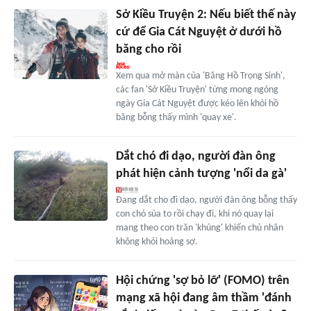
Sở Kiều Truyện 2: Nếu biết thế này
cứ để Gia Cát Nguyệt ở dưới hồ
băng cho rồi
Xem qua mở màn của 'Băng Hồ Trọng Sinh',
các fan 'Sở Kiều Truyện' từng mong ngóng
ngày Gia Cát Nguyệt được kéo lên khỏi hồ
băng bỗng thấy mình 'quay xe'.
Dắt chó đi dạo, người đàn ông
phát hiện cảnh tượng 'nổi da gà'
Đang dắt cho đi dạo, người đàn ông bỗng thấy
con chó sủa to rồi chạy đi, khi nó quay lại
mang theo con trăn 'khủng' khiến chủ nhân
không khỏi hoảng sợ.
Hội chứng 'sợ bỏ lỡ' (FOMO) trên
mạng xã hội đang âm thầm 'đánh