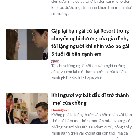
đến dưới nhà cô ấy và ở lại đến sáng, cho đến
khi đọc được một tin nhắn khiến tim mình như
rơi xuống.
Gặp lại bạn gái cũ tại Resort trong
chuyến nghỉ dưỡng của gia đình,
tôi lặng người khi nhìn vào bé gái
5 tuổi đi bên cạnh em
Tôi chưa từng nghĩ một chuyến nghỉ dưỡng
cùng vợ con lại trở thành bước ngoặt khiến
mình phải nhìn lại cả quá khứ.
Khi người vợ bất đắc dĩ trở thành
'mẹ' của chồng
Không phải ai cũng bước vào hôn nhân với tâm
thế phải làm mẹ thêm một lần nữa. Nhưng có
những người phụ nữ, sau đám cưới, bỗng thấy
mình gánh trên vai không chỉ con thơ, mà cả