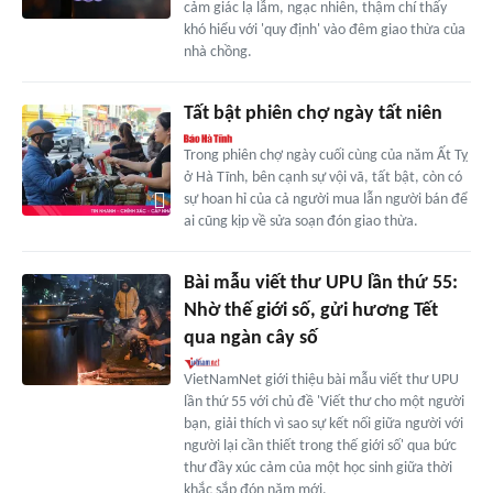
cảm giác lạ lẫm, ngạc nhiên, thậm chí thấy
khó hiểu với 'quy định' vào đêm giao thừa của
nhà chồng.
Tất bật phiên chợ ngày tất niên
Trong phiên chợ ngày cuối cùng của năm Ất Tỵ
ở Hà Tĩnh, bên cạnh sự vội vã, tất bật, còn có
sự hoan hỉ của cả người mua lẫn người bán để
ai cũng kịp về sửa soạn đón giao thừa.
Bài mẫu viết thư UPU lần thứ 55:
Nhờ thế giới số, gửi hương Tết
qua ngàn cây số
VietNamNet giới thiệu bài mẫu viết thư UPU
lần thứ 55 với chủ đề 'Viết thư cho một người
bạn, giải thích vì sao sự kết nối giữa người với
người lại cần thiết trong thế giới số' qua bức
thư đầy xúc cảm của một học sinh giữa thời
khắc sắp đón năm mới.