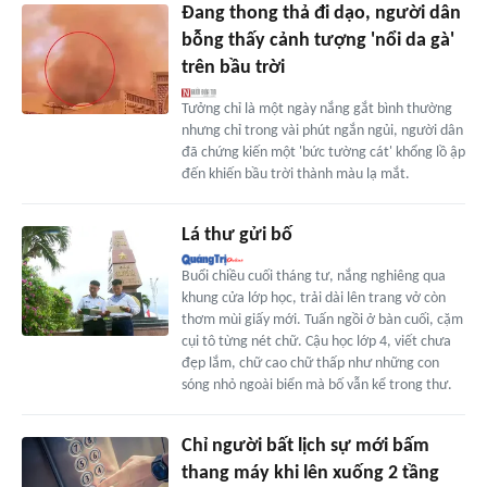
Đang thong thả đi dạo, người dân
bỗng thấy cảnh tượng 'nổi da gà'
trên bầu trời
Tưởng chỉ là một ngày nắng gắt bình thường
nhưng chỉ trong vài phút ngắn ngủi, người dân
đã chứng kiến một 'bức tường cát' khổng lồ ập
đến khiến bầu trời thành màu lạ mắt.
Lá thư gửi bố
Buổi chiều cuối tháng tư, nắng nghiêng qua
khung cửa lớp học, trải dài lên trang vở còn
thơm mùi giấy mới. Tuấn ngồi ở bàn cuối, cặm
cụi tô từng nét chữ. Cậu học lớp 4, viết chưa
đẹp lắm, chữ cao chữ thấp như những con
sóng nhỏ ngoài biển mà bố vẫn kể trong thư.
Chỉ người bất lịch sự mới bấm
thang máy khi lên xuống 2 tầng