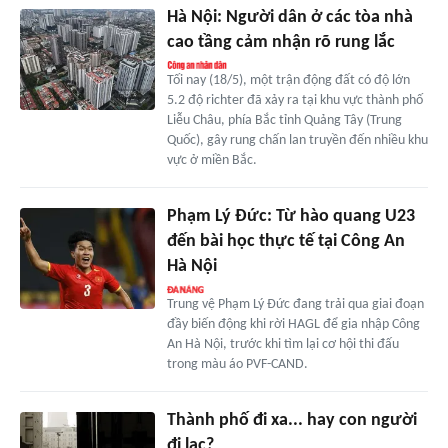
Hà Nội: Người dân ở các tòa nhà
cao tầng cảm nhận rõ rung lắc
Tối nay (18/5), một trận động đất có độ lớn
5.2 độ richter đã xảy ra tại khu vực thành phố
Liễu Châu, phía Bắc tỉnh Quảng Tây (Trung
Quốc), gây rung chấn lan truyền đến nhiều khu
vực ở miền Bắc.
Phạm Lý Đức: Từ hào quang U23
đến bài học thực tế tại Công An
Hà Nội
Trung vệ Phạm Lý Đức đang trải qua giai đoạn
đầy biến động khi rời HAGL để gia nhập Công
An Hà Nội, trước khi tìm lại cơ hội thi đấu
trong màu áo PVF-CAND.
Thành phố đi xa... hay con người
đi lạc?