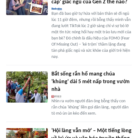
cắp' giấc ngủ của Gen Z thế nào?
Bạn đã bao giờ tự hứa với bản thân sẽ đi ngủ
lúc 11 giờ đêm, nhưng rồi bỗng thấy mình vẫn
đang lướt TikTok lúc 2 giờ sáng chỉ vì sợ bỏ lỡ
một tin tức nóng hổi hay một trào lưu mới của
bạn bè? Đó chính là dấu hiệu của FOMO (Fear
Of Missing Out) – 'kẻ trộm' thầm lặng đang
tàn phá giấc ngủ và sức khỏe của giới trẻ hiện
nay.
Bắt sống rắn hổ mang chúa
'khủng' dài 5 mét nấp trong vườn
nhà
Nhìn ra vườn người đàn ông bỗng thấy con
rắn chúa 'khủng' liền gọi dân làng, người dân
tò mò ùn ùn kéo đến xem.
'Hội làng vẫn mở' – Một tiếng lòng