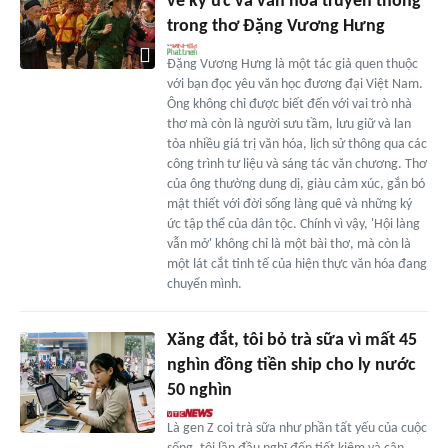
về ký ức và văn hóa truyền thống
trong thơ Đặng Vương Hưng
Đặng Vương Hưng là một tác giả quen thuộc
với bạn đọc yêu văn học đương đại Việt Nam.
Ông không chỉ được biết đến với vai trò nhà
thơ mà còn là người sưu tầm, lưu giữ và lan
tỏa nhiều giá trị văn hóa, lịch sử thông qua các
công trình tư liệu và sáng tác văn chương. Thơ
của ông thường dung dị, giàu cảm xúc, gắn bó
mật thiết với đời sống làng quê và những ký
ức tập thể của dân tộc. Chính vì vậy, 'Hội làng
vẫn mở' không chỉ là một bài thơ, mà còn là
một lát cắt tinh tế của hiện thực văn hóa đang
chuyển mình.
Xăng đắt, tôi bỏ trà sữa vì mất 45
nghìn đồng tiền ship cho ly nước
50 nghìn
Là gen Z coi trà sữa như phần tất yếu của cuộc