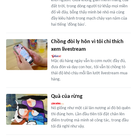
khởi nguồn. Giữa không gian mênh mang của
đất trời, trong dòng người từ khắp mọi miền
đổ về đây, bỗng thấy mình bé nhỏ mà cũng
đầy kiêu hãnh trong mạch chảy vạn năm của
hai tiếng 'đồng bào'.
Chồng đòi ly hôn vì tôi chỉ thích
xem livestream
Mặc dù hàng ngày vẫn lo cơm nước đầy đủ,
đưa đón và dạy con học, tôi vẫn bị chồng tỏ
thái độ khó chịu mỗi lần lướt livestream mua
hàng.
Quà của rừng
Nó giống như một cái lán nương ai đó bỏ quên
thì đúng hơn. Lần đầu tiên tôi đặt chân lên
điểm trường mà mình sẽ công tác, trong đầu
tôi đã nghĩ như vậy.