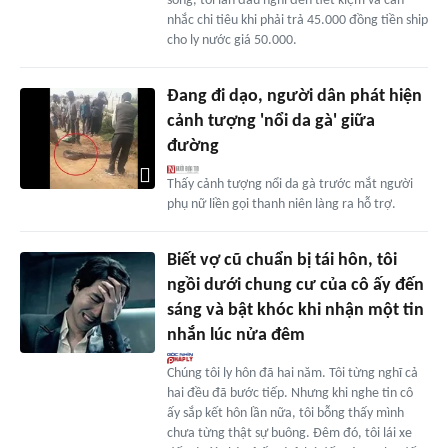
sống, tôi lần đầu nghĩ đến tiết kiệm và cân
nhắc chi tiêu khi phải trả 45.000 đồng tiền ship
cho ly nước giá 50.000.
Đang đi dạo, người dân phát hiện
cảnh tượng 'nổi da gà' giữa
đường
Thấy cảnh tượng nổi da gà trước mắt người
phụ nữ liền gọi thanh niên làng ra hỗ trợ.
Biết vợ cũ chuẩn bị tái hôn, tôi
ngồi dưới chung cư của cô ấy đến
sáng và bật khóc khi nhận một tin
nhắn lúc nửa đêm
Chúng tôi ly hôn đã hai năm. Tôi từng nghĩ cả
hai đều đã bước tiếp. Nhưng khi nghe tin cô
ấy sắp kết hôn lần nữa, tôi bỗng thấy mình
chưa từng thật sự buông. Đêm đó, tôi lái xe