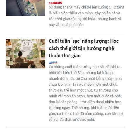
Sử dụng thang máy chỉ để lên xuống 1 - 2 tầng
là biểu hiện thiếu văn minh, gây phiền hà và
tốn thời gian của người khác, nhưng hành vi
này vẫn quá phổ biến.
Cuối tuần 'sạc' năng lượng: Học
cách thế giới tận hưởng nghệ
thuật thư giãn
Có những cuối tuần tưởng như rất dài khi ta
nhìn từ chiều thứ Sáu, nhưng lại trôi qua
nhanh đến mức tối Chủ nhật bỗng thấy mình
chưa kịp nghỉ. Ta ngủ muộn hơn một chút,
thức dậy trễ hơn một chút, tự thưởng cho
mình vài món ăn ngon, hẹn một cuộc cà phê,
dọn lại căn phòng, lướt điện thoại nhiều hơn
thường ngày. Thế nhưng, khi tuần mới đến
gần, cơ thể có thể đã nằm xuống, còn tâm trí
vẫn chưa thật sự được nghỉ.