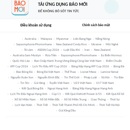
TẢI ỨNG DỤNG BÁO MỚI
ĐỂ KHÔNG BỎ SÓT TIN TỨC
Điều khoản sử dụng
Chính sách bảo mật
Australia
Malaysia
Myanmar
Liên Bang Nga
Nắng Nóng
Saysomphone Phomvihane
New Zealand Cindy Kiro
Ukraine
Mũi Nghê
Tô Lâm
ASEAN Cup 2026
Luật Dầu Khí
Iran
New Zealand
Australia Sam Mostyn
Rửa Tiền
Xaysomphone Phomvihane
Eo Biển Hormuz
Quốc Hội Lào
Ban Chấp Hành Trung Ương Đảng Cộng Sản Việt Nam
Điểm Chuẩn
AFF Cup 2026
Lịch Thi Đấu AFF Cup 2026
Bảng Xếp Hạng AFF Cup 2026
Bóng Đá
Báo Bóng Đá
Bóng Đá Việt Nam
Thể Thao
Lionel Messi
Lamine Yamal
Nguyễn Xuân Son
Nguyễn Đình Bắc
Tin Thế Giới
Pháp Luật
Xã Hội
Tin Bão
Tin Tức
Giá Vàng
Tuyển Việt Nam
U23 Việt Nam
U17 Việt Nam
Kết Quả Bóng Đá
Ngoại Hạng Anh
Bảng Xếp Hạng Ngoại Hạng Anh
Lịch Thi Đấu Ngoại Hạng Anh
Cúp C1
Kết Quả Vietlott Power 6/55
Kết Quả Xổ Số
Xổ Số Miền Nam
Xổ Số Miền Bắc
Xổ Số Miền Trung
Giao Thông
Thời Sự
Lịch Vạn Niên
Thời Tiết
Thời Tiết Thành Phố Hồ Chí Minh
Thời Tiết Hà Nội
Giá Xăng Dầu