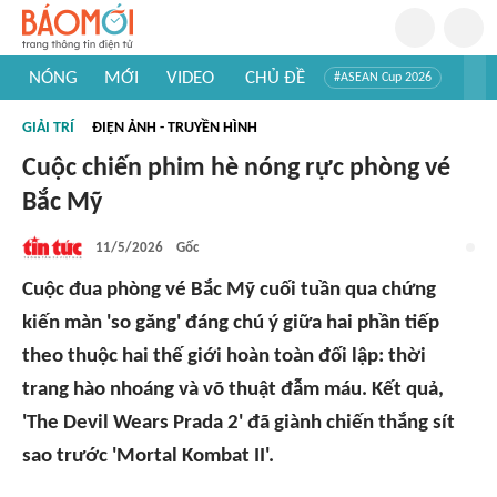
NÓNG
MỚI
VIDEO
CHỦ ĐỀ
#ASEAN Cup 2026
#Trí tuệ nhân tạo
#Mỹ - Iran
#Khám phá Việt Nam
GIẢI TRÍ
ĐIỆN ẢNH - TRUYỀN HÌNH
#Khám phá thế giới
Cuộc chiến phim hè nóng rực phòng vé
Bắc Mỹ
11/5/2026
Gốc
Cuộc đua phòng vé Bắc Mỹ cuối tuần qua chứng
kiến màn 'so găng' đáng chú ý giữa hai phần tiếp
theo thuộc hai thế giới hoàn toàn đối lập: thời
trang hào nhoáng và võ thuật đẫm máu. Kết quả,
'The Devil Wears Prada 2' đã giành chiến thắng sít
sao trước 'Mortal Kombat II'.