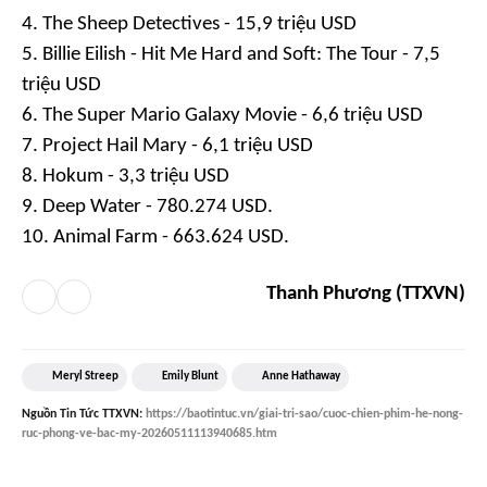
4. The Sheep Detectives - 15,9 triệu USD
5. Billie Eilish - Hit Me Hard and Soft: The Tour - 7,5
triệu USD
6. The Super Mario Galaxy Movie - 6,6 triệu USD
7. Project Hail Mary - 6,1 triệu USD
8. Hokum - 3,3 triệu USD
9. Deep Water - 780.274 USD.
10. Animal Farm - 663.624 USD.
Thanh Phương (TTXVN)
Meryl Streep
Emily Blunt
Anne Hathaway
Nguồn
Tin Tức TTXVN
:
https://baotintuc.vn/giai-tri-sao/cuoc-chien-phim-he-nong-
ruc-phong-ve-bac-my-20260511113940685.htm