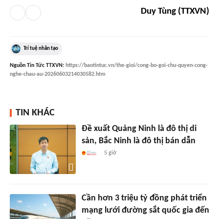
Duy Tùng (TTXVN)
Trí tuệ nhân tạo
Nguồn
Tin Tức TTXVN
:
https://baotintuc.vn/the-gioi/cong-bo-goi-chu-quyen-cong-
nghe-chau-au-20260603214030582.htm
TIN KHÁC
Đề xuất Quảng Ninh là đô thị di
sản, Bắc Ninh là đô thị bán dẫn
5 giờ
Cần hơn 3 triệu tỷ đồng phát triển
mạng lưới đường sắt quốc gia đến