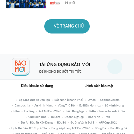
14 phút
VỀ TRANG CHỦ
TẢI ỨNG DỤNG BÁO MỚI
ĐỂ KHÔNG BỎ SÓT TIN TỨC
Điều khoản sử dụng
Chính sách bảo mật
Bộ Giáo Dục Và Đào Tạo
Bắc Ninh (thành Phố)
Oman
Sophon Zaram
Campuchia
An Ninh Mạng
Vùng Thủ Đô
Eo Biển Hormuz
Lê Minh Hưng
Năm
Hạ Tầng
ASEAN Cup 2026
Liên Bang Nga
Better Choice Awards 2026
Chợ Biên Hòa
Tô Lâm
Doanh Nghiệp
Bắc Ninh
Iran
Dự Án Đầu Tư Xây Dựng
Bắc Bộ
Đường Vành Đai 5
AFF Cup 2026
Lịch Thi Đấu AFF Cup 2026
Bảng Xếp Hạng AFF Cup 2026
Bóng Đá
Báo Bóng Đá