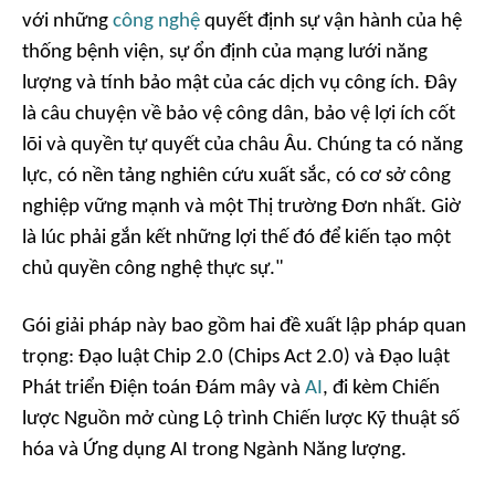
với những
công nghệ
quyết định sự vận hành của hệ
thống bệnh viện, sự ổn định của mạng lưới năng
lượng và tính bảo mật của các dịch vụ công ích. Đây
là câu chuyện về bảo vệ công dân, bảo vệ lợi ích cốt
lõi và quyền tự quyết của châu Âu. Chúng ta có năng
lực, có nền tảng nghiên cứu xuất sắc, có cơ sở công
nghiệp vững mạnh và một Thị trường Đơn nhất. Giờ
là lúc phải gắn kết những lợi thế đó để kiến tạo một
chủ quyền công nghệ thực sự."
Gói giải pháp này bao gồm hai đề xuất lập pháp quan
trọng: Đạo luật Chip 2.0 (Chips Act 2.0) và Đạo luật
Phát triển Điện toán Đám mây và
AI
, đi kèm Chiến
lược Nguồn mở cùng Lộ trình Chiến lược Kỹ thuật số
hóa và Ứng dụng AI trong Ngành Năng lượng.