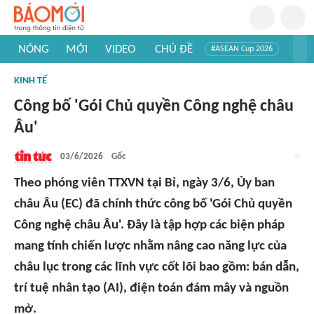
NÓNG
MỚI
VIDEO
CHỦ ĐỀ
#ASEAN Cup 2026
#Trí tuệ nhân tạo
#Mỹ - Iran
#Khám phá Việt Nam
KINH TẾ
#Khám phá thế giới
Công bố 'Gói Chủ quyền Công nghệ châu
Âu'
03/6/2026
Gốc
Theo phóng viên TTXVN tại Bỉ, ngày 3/6, Ủy ban
châu Âu (EC) đã chính thức công bố 'Gói Chủ quyền
Công nghệ châu Âu'. Đây là tập hợp các biện pháp
mang tính chiến lược nhằm nâng cao năng lực của
châu lục trong các lĩnh vực cốt lõi bao gồm: bán dẫn,
trí tuệ nhân tạo (AI), điện toán đám mây và nguồn
mở.